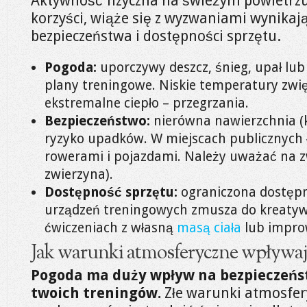
Aktywność fizyczna na świeżym powietrzu,
korzyści, wiąże się z wyzwaniami wynikaj
bezpieczeństwa i dostępności sprzętu.
Pogoda:
uporczywy deszcz, śnieg, upał lu
plany treningowe. Niskie temperatury zwię
ekstremalne ciepło – przegrzania.
Bezpieczeństwo:
nierówna nawierzchnia (k
ryzyko upadków. W miejscach publicznych ła
rowerami i pojazdami. Należy uważać na zw
zwierzyna).
Dostępność sprzętu:
ograniczona dostępn
urządzeń treningowych zmusza do kreatywn
ćwiczeniach z własną
masą ciała
lub impro
Jak warunki atmosferyczne wpływają
Pogoda ma duży wpływ na bezpieczeńs
twoich treningów.
Złe warunki atmosfer