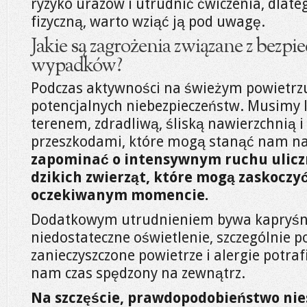
ryzyko urazów i utrudnić ćwiczenia, dlat
fizyczną, warto wziąć ją pod uwagę.
Jakie są zagrożenia związane z bezp
wypadków?
Podczas aktywności na świeżym powietrzu
potencjalnych niebezpieczeństw. Musimy l
terenem, zdradliwą, śliską nawierzchnią 
przeszkodami, które mogą stanąć nam na
zapominać o intensywnym ruchu ulicz
dzikich zwierząt, które mogą zaskoczy
oczekiwanym momencie.
Dodatkowym utrudnieniem bywa kapryśn
niedostateczne oświetlenie, szczególnie p
zanieczyszczone powietrze i alergie potraf
nam czas spędzony na zewnątrz.
Na szczęście, prawdopodobieństwo ni