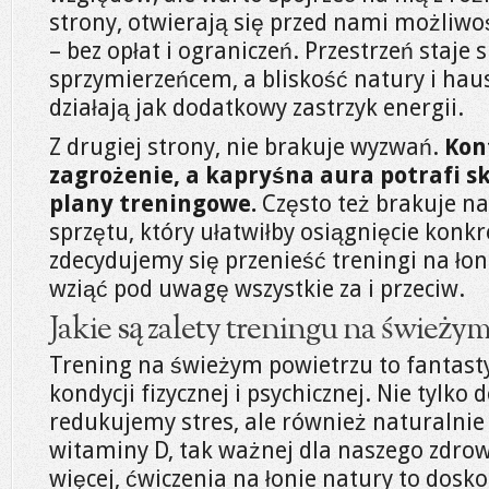
strony, otwierają się przed nami możliwo
– bez opłat i ograniczeń. Przestrzeń staje
sprzymierzeńcem, a bliskość natury i hau
działają jak dodatkowy zastrzyk energii.
Z drugiej strony, nie brakuje wyzwań.
Kon
zagrożenie, a kapryśna aura potrafi s
plany treningowe.
Często też brakuje n
sprzętu, który ułatwiłby osiągnięcie konk
zdecydujemy się przenieść treningi na łon
wziąć pod uwagę wszystkie za i przeciw.
Jakie są zalety treningu na świeży
Trening na świeżym powietrzu to fantas
kondycji fizycznej i psychicznej. Nie tylko
redukujemy stres, ale również naturaln
witaminy D, tak ważnej dla naszego zdrow
więcej, ćwiczenia na łonie natury to dosk