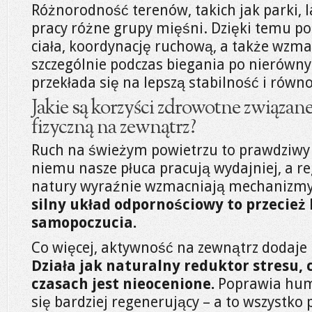
Różnorodność terenów, takich jak parki, l
pracy różne grupy mięśni. Dzięki temu p
ciała, koordynację ruchową, a także wzm
szczególnie podczas biegania po nierówny
przekłada się na lepszą stabilność i rów
Jakie są korzyści zdrowotne związan
fizyczną na zewnątrz?
Ruch na świeżym powietrzu to prawdziwy z
niemu nasze płuca pracują wydajniej, a re
natury wyraźnie wzmacniają mechanizm
silny układ odpornościowy to przecież
samopoczucia.
Co więcej, aktywność na zewnątrz dodaje 
Działa jak naturalny reduktor stresu, c
czasach jest nieocenione.
Poprawia humo
się bardziej regenerujący – a to wszystko p