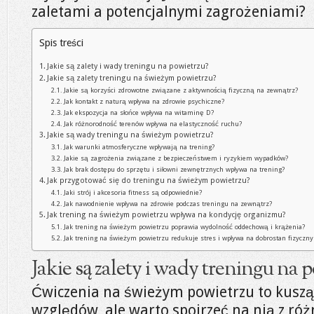
zaletami a potencjalnymi zagrożeniami?
Spis treści
Jakie są zalety i wady treningu na powietrzu?
Jakie są zalety treningu na świeżym powietrzu?
Jakie są korzyści zdrowotne związane z aktywnością fizyczną na zewnątrz?
Jak kontakt z naturą wpływa na zdrowie psychiczne?
Jak ekspozycja na słońce wpływa na witaminę D?
Jak różnorodność terenów wpływa na elastyczność ruchu?
Jakie są wady treningu na świeżym powietrzu?
Jak warunki atmosferyczne wpływają na trening?
Jakie są zagrożenia związane z bezpieczeństwem i ryzykiem wypadków?
Jak brak dostępu do sprzętu i siłowni zewnętrznych wpływa na trening?
Jak przygotować się do treningu na świeżym powietrzu?
Jaki strój i akcesoria fitness są odpowiednie?
Jak nawodnienie wpływa na zdrowie podczas treningu na zewnątrz?
Jak trening na świeżym powietrzu wpływa na kondycję organizmu?
Jak trening na świeżym powietrzu poprawia wydolność oddechową i krążenia?
Jak trening na świeżym powietrzu redukuje stres i wpływa na dobrostan fizyczny
Jakie są zalety i wady treningu na 
Ćwiczenia na świeżym powietrzu to kusząc
względów, ale warto spojrzeć na nią z róż