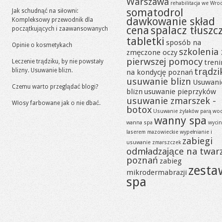
Warszawa
rehabilitacja we Wro
somatodrol
Jak schudnąć na siłowni:
dawkowanie skład
Kompleksowy przewodnik dla
cena
spalacz tłuszc
początkujących i zaawansowanych
tabletki
sposób na
Opinie o kosmetykach
szkolenia 
zmęczone oczy
pierwszej pomocy
Leczenie trądziku, by nie powstały
tren
trądzi
blizny. Usuwanie blizn.
na kondycję poznań
usuwanie blizn
Usuwani
Czemu warto przeglądać blogi?
blizn
usuwanie pieprzyków
usuwanie zmarszek -
Włosy farbowane jak o nie dbać.
botox
Usuwanie żylaków parą wo
wanny spa
wanna spa
wycin
laserem mazowieckie
wypełnianie i
zabiegi
usuwanie zmarszczek
odmładzające na twar
poznań
zabieg
zesta
mikrodermabrazji
spa