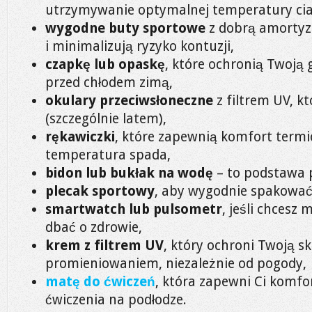
utrzymywanie optymalnej temperatury cia
wygodne buty sportowe
z dobrą amortyza
i minimalizują ryzyko kontuzji,
czapkę lub opaskę
, które ochronią Twoją 
przed chłodem zimą,
okulary przeciwsłoneczne
z filtrem UV, k
(szczególnie latem),
rękawiczki
, które zapewnią komfort termi
temperatura spada,
bidon lub bukłak na wodę
– to podstawa 
plecak sportowy
, aby wygodnie spakować 
smartwatch lub pulsometr
, jeśli chcesz
dbać o zdrowie,
krem z filtrem UV
, który ochroni Twoją s
promieniowaniem, niezależnie od pogody,
matę do ćwiczeń
, która zapewni Ci komfort
ćwiczenia na podłodze.