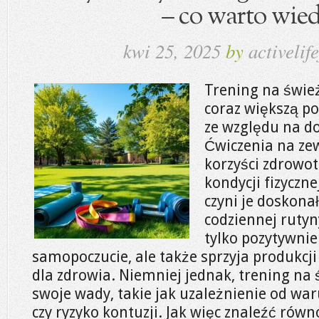
– co warto wied
kwi 25, 2025
by
activelife
Trening na świe
coraz większą po
ze względu na do
Ćwiczenia na zew
korzyści zdrowo
kondycji fizyczne
czyni je doskon
codziennej rutyn
tylko pozytywni
samopoczucie, ale także sprzyja produkcji
dla zdrowia. Niemniej jednak, trening n
swoje wady, takie jak uzależnienie od w
czy ryzyko kontuzji. Jak więc znaleźć ró