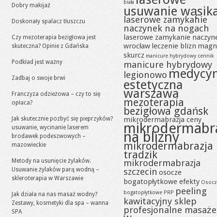
biała
Dobry makijaż
usuwanie wąsik
laserowe zamykanie
Doskonały spalacz tłuszczu
naczynek na nogach
laserowe zamykanie naczyn
Czy mezoterapia bezigłowa jest
wrocław
leczenie blizn
magn
skuteczna? Opinie z Gdańska
skurcz
manicure hybrydowy cennik
Podkład jest ważny
manicure hybrydowy
medycy
legionowo
Zadbaj o swoje brwi
estetyczna
warszawa
Franczyza odzieżowa – czy to się
mezoterapia
opłaca?
bezigłowa gdańsk
Jak skutecznie pozbyć się pieprzyków?
mikrodermabrazja ceny
mikrodermabr
usuwanie, wycinanie laserem
na blizny
brodawek podeszwowych –
mikrodermabrazja
mazowieckie
tradzik
Metody na usunięcie żylaków.
mikrodermabrazja
Usuwanie żylaków parą wodną –
szczecin
osocze
skleroterapia w Warszawie
bogatopłytkowe efekty
Osocz
peeling
bogatopłytkowe PRP
Jak działa na nas masaż wodny?
kawitacyjny sklep
Zestawy, kosmetyki dla spa – wanna
profesjonalne masaże
SPA