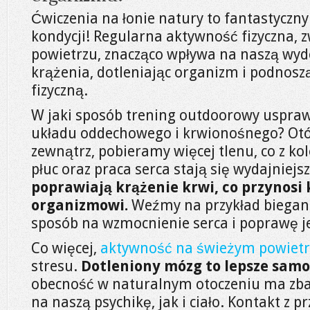
Ćwiczenia na łonie natury to fantastyczn
kondycji! Regularna aktywność fizyczna, 
powietrzu, znacząco wpływa na naszą wy
krążenia, dotleniając organizm i podnos
fizyczną.
W jaki sposób trening outdoorowy uspra
układu oddechowego i krwionośnego? Otó
zewnątrz, pobieramy więcej tlenu, co z kol
płuc oraz praca serca stają się wydajniejs
poprawiają krążenie krwi, co przynosi
organizmowi.
Weźmy na przykład bieganie
sposób na wzmocnienie serca i poprawę je
Co więcej,
aktywność na świeżym powiet
stresu.
Dotleniony mózg to lepsze samo
obecność w naturalnym otoczeniu ma zb
na naszą psychikę, jak i ciało. Kontakt z p