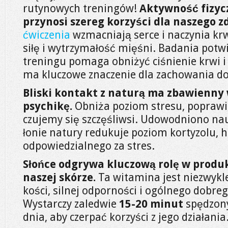
rutynowych treningów!
Aktywność fizyc
przynosi szereg korzyści dla naszego z
ćwiczenia
wzmacniają serce i naczynia kr
siłę i wytrzymałość mięśni. Badania potwi
treningu pomaga obniżyć ciśnienie krwi i
ma kluczowe znaczenie dla zachowania do
Bliski kontakt z naturą ma zbawienny
psychikę.
Obniża poziom stresu, poprawia
czujemy się szczęśliwsi. Udowodniono na
łonie natury redukuje poziom kortyzolu,
odpowiedzialnego za stres.
Słońce odgrywa kluczową rolę w produ
naszej skórze.
Ta witamina jest niezwykl
kości, silnej odporności i ogólnego dobr
Wystarczy zaledwie
15-20 minut
spędzony
dnia, aby czerpać korzyści z jego działania