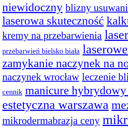
niewidoczny
blizny usuwan
laserowa skuteczność
kalk
lase
kremy na przebarwienia
laserowe
przebarwień bielsko biała
zamykanie naczynek na n
naczynek wrocław
leczenie bl
manicure hybrydowy
cennik
estetyczna warszawa
mez
mikr
mikrodermabrazja ceny