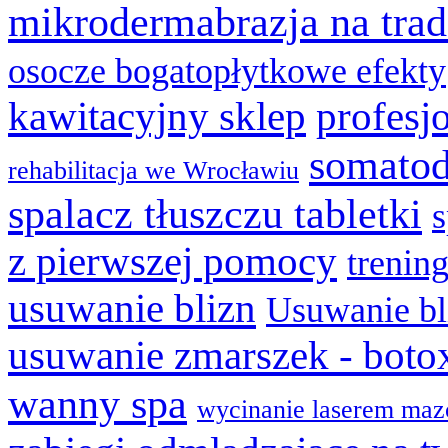
mikrodermabrazja na trad
osocze bogatopłytkowe efekty
kawitacyjny sklep
profesj
somatod
rehabilitacja we Wrocławiu
spalacz tłuszczu tabletki
z pierwszej pomocy
trenin
usuwanie blizn
Usuwanie bl
usuwanie zmarszek - boto
wanny spa
wycinanie laserem maz