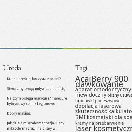
Uroda
Tagi
AcaiBerry 900
Kto najczęściej korzysta z pralni?
dawkowanie
aparat ortodontyczny
Stwórzmy swoją indywidualna dietę!
niewidoczny
blizny usuw
Na czym polega manicure? manicure
brodawki podeszwowe
hybrydowy cennik Legionowo
depilacja laserowa
skuteczność
kalkulato
Dobry makijaż
BMI
kosmetyki dla sp
kremy na przebarwienia
Jak działa mikrodermabrazja? Ceny
laser kosmetycz
mikrodermabrazji na blizny w