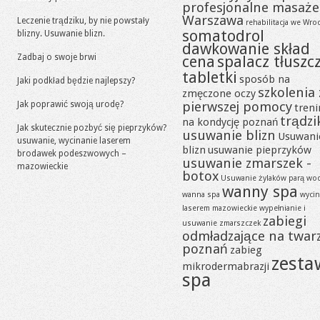
profesjonalne masaże
Warszawa
Leczenie trądziku, by nie powstały
rehabilitacja we Wro
somatodrol
blizny. Usuwanie blizn.
dawkowanie skład
Zadbaj o swoje brwi
cena
spalacz tłuszc
tabletki
sposób na
Jaki podkład będzie najlepszy?
szkolenia 
zmęczone oczy
pierwszej pomocy
Jak poprawić swoją urodę?
tren
trądzi
na kondycję poznań
Jak skutecznie pozbyć się pieprzyków?
usuwanie blizn
Usuwani
usuwanie, wycinanie laserem
blizn
usuwanie pieprzyków
brodawek podeszwowych –
usuwanie zmarszek -
mazowieckie
botox
Usuwanie żylaków parą wo
wanny spa
wanna spa
wycin
laserem mazowieckie
wypełnianie i
zabiegi
usuwanie zmarszczek
odmładzające na twar
poznań
zabieg
zesta
mikrodermabrazji
spa