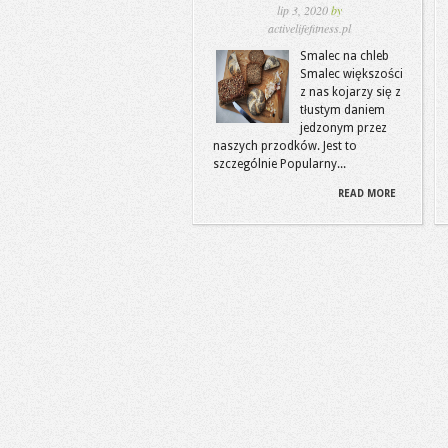
lip 3, 2020
by
activelifefitness.pl
Smalec na chleb
Smalec większości
z nas kojarzy się z
tłustym daniem
jedzonym przez
naszych przodków. Jest to
szczególnie Popularny...
READ MORE