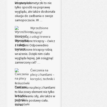
Wizyta u kosmetyczki to nie
tylko sposób na poprawę
wyglądu, ale także doskonała
okazja do zadbania o swoje
samopoczucie. W …
Wyrzeźbione
tricepsy?
Skorzystaj z usługi trenera
Wyrzeźbione tricepsy – ćwicz
z hantlami Odpowiednio
wyrzeźbione tricepsy robią
wrażenie. Dzięki nim ciało
wygląda lepiej. Jak osiągnąć
zamierzony cel? …
Ćwiczenia na
plecy z hantlami –
korzyści, techniki i
wskazówki
Ćwiczenia na plecy z hantlami
to kluczowy element nie tylko
w budowaniu siły, ale także w
poprawie postawy ciała.
Coraz …