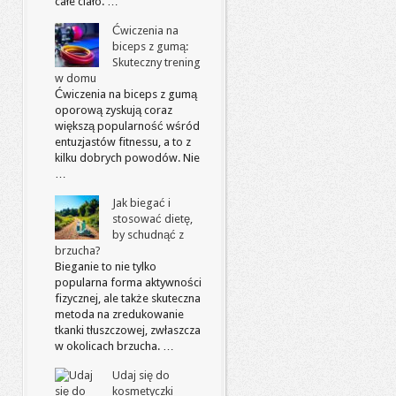
całe ciało. …
Ćwiczenia na
biceps z gumą:
Skuteczny trening
w domu
Ćwiczenia na biceps z gumą
oporową zyskują coraz
większą popularność wśród
entuzjastów fitnessu, a to z
kilku dobrych powodów. Nie
…
Jak biegać i
stosować dietę,
by schudnąć z
brzucha?
Bieganie to nie tylko
popularna forma aktywności
fizycznej, ale także skuteczna
metoda na zredukowanie
tkanki tłuszczowej, zwłaszcza
w okolicach brzucha. …
Udaj się do
kosmetyczki