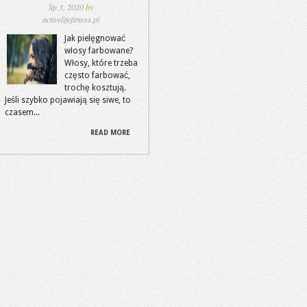
lip 3, 2020
by
activelifefitness.pl
Jak pielęgnować
włosy farbowane?
Włosy, które trzeba
często farbować,
trochę kosztują.
Jeśli szybko pojawiają się siwe, to
czasem...
READ MORE