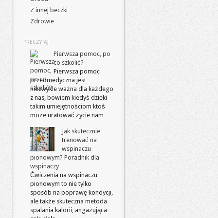
Z innej beczki
Zdrowie
PRECZYTAJ
Pierwsza pomoc, po
co szkolić?
Pierwsza pomoc
przedmedyczna jest
niezwykle ważna dla każdego
z nas, bowiem kiedyś dzięki
takim umiejętnościom ktoś
może uratować życie nam …
Jak skutecznie
trenować na
wspinaczu
pionowym? Poradnik dla
wspinaczy
Ćwiczenia na wspinaczu
pionowym to nie tylko
sposób na poprawę kondycji,
ale także skuteczna metoda
spalania kalorii, angażująca