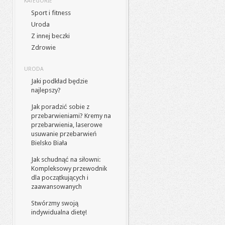
KATEGORIE
Sport i fitness
Uroda
Z innej beczki
Zdrowie
URODA
Jaki podkład będzie
najlepszy?
Jak poradzić sobie z
przebarwieniami? Kremy na
przebarwienia, laserowe
usuwanie przebarwień
Bielsko Biała
Jak schudnąć na siłowni:
Kompleksowy przewodnik
dla początkujących i
zaawansowanych
Stwórzmy swoją
indywidualna dietę!