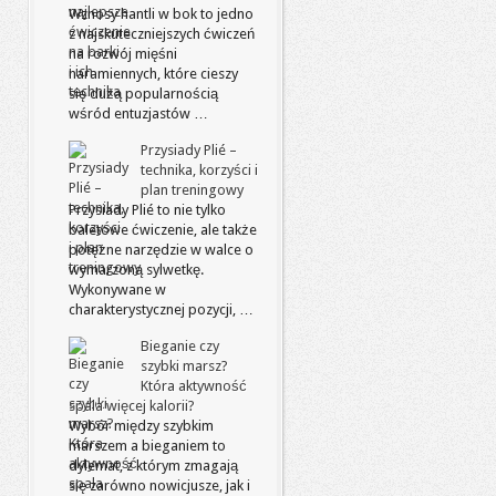
Wznosy hantli w bok to jedno
z najskuteczniejszych ćwiczeń
na rozwój mięśni
naramiennych, które cieszy
się dużą popularnością
wśród entuzjastów …
Przysiady Plié –
technika, korzyści i
plan treningowy
Przysiady Plié to nie tylko
baletowe ćwiczenie, ale także
potężne narzędzie w walce o
wymarzoną sylwetkę.
Wykonywane w
charakterystycznej pozycji, …
Bieganie czy
szybki marsz?
Która aktywność
spala więcej kalorii?
Wybór między szybkim
marszem a bieganiem to
dylemat, z którym zmagają
się zarówno nowicjusze, jak i