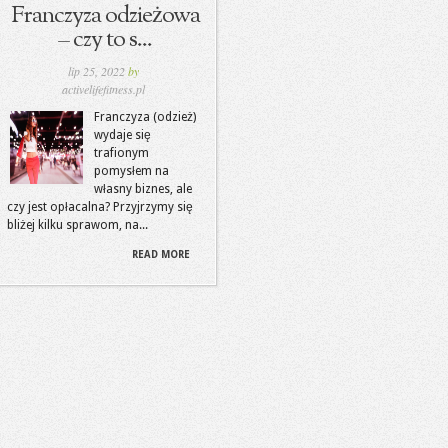
Franczyza odzieżowa
– czy to s...
lip 25, 2022
by
activelifefitness.pl
Franczyza (odzież)
wydaje się
trafionym
pomysłem na
własny biznes, ale
czy jest opłacalna? Przyjrzymy się
bliżej kilku sprawom, na...
READ MORE