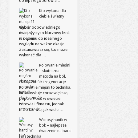
do lepszego zdrowia …
Kto wykona dla
ciebie świetny
makijaż?
Wybór odpowiedniego
makijażysty to kluczowy krok
w dążeniu do idealnego
wyglądu na ważne okazje.
Zastanawiasz się, kto może
wykonać dla …
Rolowanie mięśni
– skuteczna
metoda na ból,
elastyczność i regenerację
Rolowanie mięśni to technika,
która zyskuje coraz większą
popularność w świecie
zdrowia i fitnessu, jednak
mało kto wie, jak wiele …
Wznosy hantli w
bok – najlepsze
ćwiczenie na barki
i ich technika