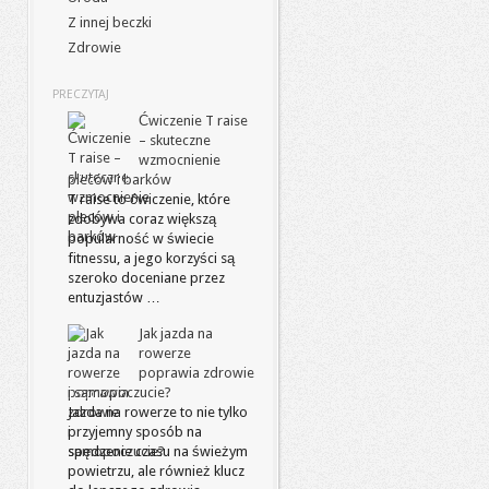
Z innej beczki
Zdrowie
PRECZYTAJ
Ćwiczenie T raise
– skuteczne
wzmocnienie
pleców i barków
T raise to ćwiczenie, które
zdobywa coraz większą
popularność w świecie
fitnessu, a jego korzyści są
szeroko doceniane przez
entuzjastów …
Jak jazda na
rowerze
poprawia zdrowie
i samopoczucie?
Jazda na rowerze to nie tylko
przyjemny sposób na
spędzenie czasu na świeżym
powietrzu, ale również klucz