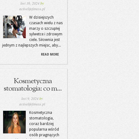
kwi 16, 2024
by
activelifefitness.pl
W dzisiejszych
czasach wielu z nas
marzy o szczupłej
sylwetce i zdrowym
ciele. Siłownia jest
jednym z najlepszych miejsc, aby...
READ MORE
Kosmetyczna
stomatologia: co m...
kwi 9, 2024
by
activelifefitness.pl
Kosmetyczna
stomatologia,
coraz bardziej
popularna wśród
osób pragnących