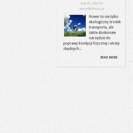
maj 20, 2024
by
activelifefitness.pl
Rower to nie tylko
ekologiczny środek
transportu, ale
także doskonałe
narzędzie do
poprawy kondycji fizycznej i utraty
zbędnych...
READ MORE