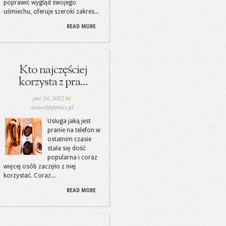
poprawić wygląd swojego
uśmiechu, oferuje szeroki zakres...
READ MORE
Kto najczęściej
korzysta z pra...
paź 24, 2022
by
activelifefitness.pl
Usługa jaką jest
pranie na telefon w
ostatnim czasie
stała się dość
popularna i coraz
więcej osób zaczęło z niej
korzystać. Coraz...
READ MORE