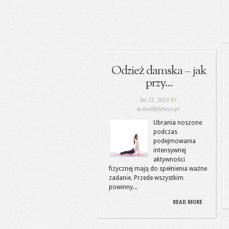
Odzież damska – jak
przy...
lut 12, 2023
by
activelifefitness.pl
Ubrania noszone
podczas
podejmowania
intensywnej
aktywności
fizycznej mają do spełnienia ważne
zadanie. Przede wszystkim
powinny...
READ MORE