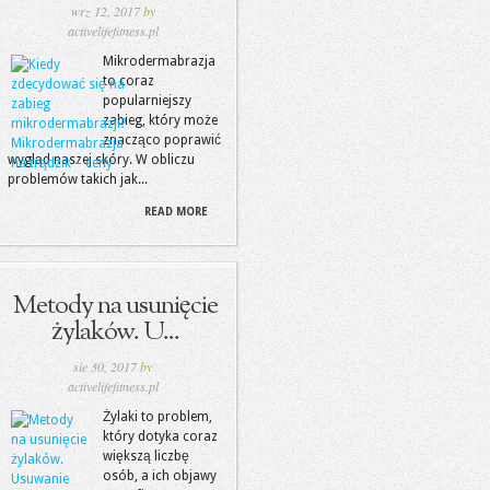
wrz 12, 2017
by
activelifefitness.pl
Mikrodermabrazja
to coraz
popularniejszy
zabieg, który może
znacząco poprawić
wygląd naszej skóry. W obliczu
problemów takich jak...
READ MORE
Metody na usunięcie
żylaków. U...
sie 30, 2017
by
activelifefitness.pl
Żylaki to problem,
który dotyka coraz
większą liczbę
osób, a ich objawy