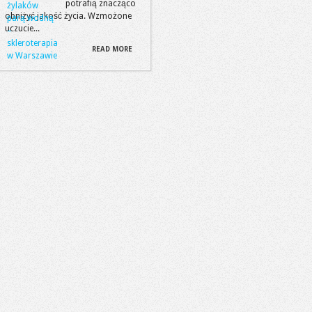
potrafią znacząco
obniżyć jakość życia. Wzmożone
uczucie...
READ MORE