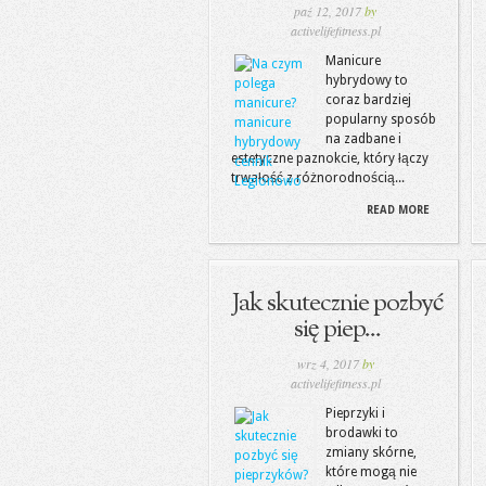
paź 12, 2017
by
activelifefitness.pl
Manicure
hybrydowy to
coraz bardziej
popularny sposób
na zadbane i
estetyczne paznokcie, który łączy
trwałość z różnorodnością...
READ MORE
Jak skutecznie pozbyć
się piep...
wrz 4, 2017
by
activelifefitness.pl
Pieprzyki i
brodawki to
zmiany skórne,
które mogą nie