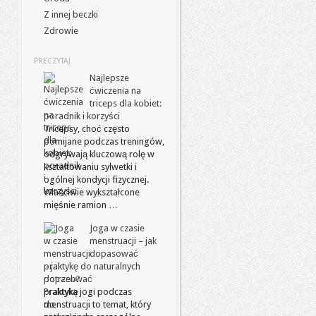
Z innej beczki
Zdrowie
PRECZYTAJ
Najlepsze
ćwiczenia na
triceps dla kobiet:
poradnik i korzyści
Tricepsy, choć często
pomijane podczas treningów,
odgrywają kluczową rolę w
kształtowaniu sylwetki i
ogólnej kondycji fizycznej.
Właściwie wykształcone
mięśnie ramion …
Joga w czasie
menstruacji – jak
dopasować
praktykę do naturalnych
potrzeb?
Praktyka jogi podczas
menstruacji to temat, który