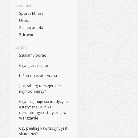
KATEGORIE
Sport i fitness
Uroda
Z innej beczki
Zdrowie
URODA
Szukamy porad
Czym jest silene?
biżuteria ezoteryczna
Jaki zabieg u fryzjera jest
najmodniejszy?
Czym zajmuje się medycyna
estetyczna? Klinika
dermatologii estetycznej w
Warszawie
Czy peeling kawitacyjny jest
skuteczny?