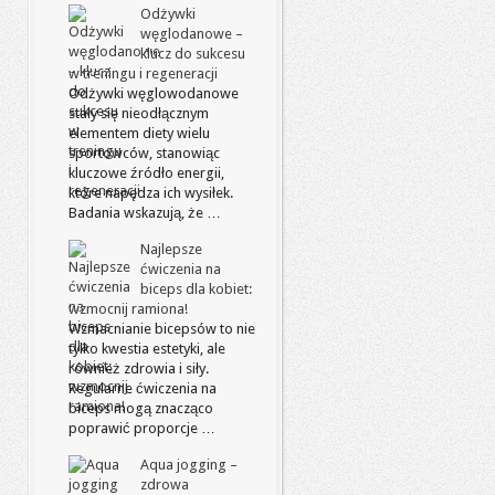
Odżywki
węglodanowe –
klucz do sukcesu
w treningu i regeneracji
Odżywki węglowodanowe
stały się nieodłącznym
elementem diety wielu
sportowców, stanowiąc
kluczowe źródło energii,
które napędza ich wysiłek.
Badania wskazują, że …
Najlepsze
ćwiczenia na
biceps dla kobiet:
wzmocnij ramiona!
Wzmacnianie bicepsów to nie
tylko kwestia estetyki, ale
również zdrowia i siły.
Regularne ćwiczenia na
biceps mogą znacząco
poprawić proporcje …
Aqua jogging –
zdrowa