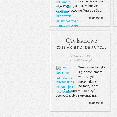
tylko wpływać na
nasz wygląd, ale także budzić
obawy zdrowotne. Wiele osób...
READ MORE
Czy laserowe
zamykanie naczyne...
sie 22, 2017
by
activelifefitness.pl
Wielu z nas boryka
się z problemem
widocznych
naczynek na
nogach, które
potrafią skutecznie obniżyć
pewność siebie i wpłynąć na...
READ MORE