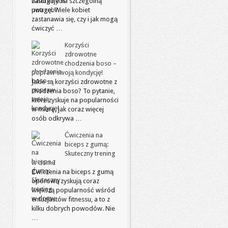
zasługuje na szczególną
uwagę. Wiele kobiet
zastanawia się, czy i jak mogą
ćwiczyć …
Korzyści
zdrowotne
chodzenia boso –
popraw swoją kondycję!
Jakie są korzyści zdrowotne z
chodzenia boso? To pytanie,
które zyskuje na popularności
w miarę, jak coraz więcej
osób odkrywa …
Ćwiczenia na
biceps z gumą:
Skuteczny trening
w domu
Ćwiczenia na biceps z gumą
oporową zyskują coraz
większą popularność wśród
entuzjastów fitnessu, a to z
kilku dobrych powodów. Nie
…