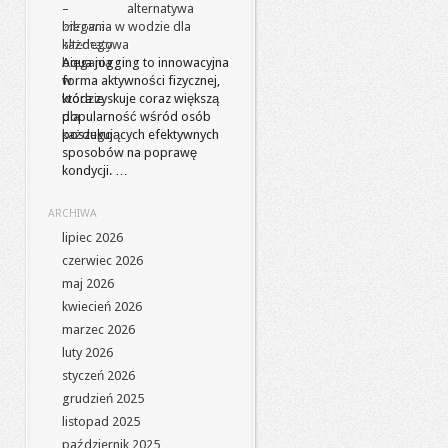
alternatywa
biegania w wodzie dla
każdego
Aqua jogging to innowacyjna
forma aktywności fizycznej,
która zyskuje coraz większą
popularność wśród osób
poszukujących efektywnych
sposobów na poprawę
kondycji. …
ARCHIWA
lipiec 2026
czerwiec 2026
maj 2026
kwiecień 2026
marzec 2026
luty 2026
styczeń 2026
grudzień 2025
listopad 2025
październik 2025