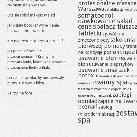
profesjonalne masaże
rekonstrukcję włosów?
Warszawa
rehabilitacja we Wro
somatodrol
Ucz się robić makijaż w sieci
dawkowanie skład
cena
spalacz tłuszc
Jak działa botoks? Wypełnianie i
usuwanie zmarszczek
tabletki
sposób na
szkolenia 
zmęczone oczy
Kto najczęściej korzysta z pralni?
pierwszej pomocy
tren
trądzi
Jak poradzić sobie z
na kondycję poznań
przebarwieniami? Kremy na
usuwanie blizn
Usuwani
przebarwienia, laserowe usuwanie
blizn
usuwanie pieprzyków
przebarwień Bielsko Biała
usuwanie zmarszek -
botox
Usuwanie żylaków parą wo
Leczenie trądziku, by nie powstały
wanny spa
blizny. Usuwanie blizn.
wanna spa
wycin
laserem mazowieckie
wypełnianie i
Zajrzyj na fora
zabiegi
usuwanie zmarszczek
odmładzające na twar
poznań
zabieg
zesta
mikrodermabrazji
spa