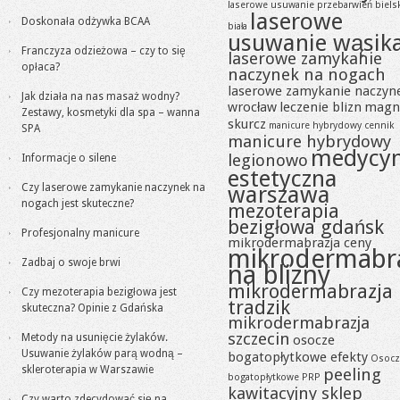
laserowe usuwanie przebarwień biels
laserowe
Doskonała odżywka BCAA
biała
usuwanie wąsik
Franczyza odzieżowa – czy to się
laserowe zamykanie
opłaca?
naczynek na nogach
laserowe zamykanie naczyn
Jak działa na nas masaż wodny?
wrocław
leczenie blizn
magn
Zestawy, kosmetyki dla spa – wanna
skurcz
manicure hybrydowy cennik
SPA
manicure hybrydowy
medycy
legionowo
Informacje o silene
estetyczna
Czy laserowe zamykanie naczynek na
warszawa
nogach jest skuteczne?
mezoterapia
bezigłowa gdańsk
Profesjonalny manicure
mikrodermabrazja ceny
mikrodermabr
Zadbaj o swoje brwi
na blizny
mikrodermabrazja
Czy mezoterapia bezigłowa jest
tradzik
skuteczna? Opinie z Gdańska
mikrodermabrazja
szczecin
Metody na usunięcie żylaków.
osocze
Usuwanie żylaków parą wodną –
bogatopłytkowe efekty
Osocz
skleroterapia w Warszawie
peeling
bogatopłytkowe PRP
kawitacyjny sklep
Czy warto zdecydować się na