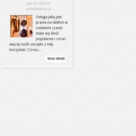
paź 24, 2022
by
activelifefitness.pl
Usługa jaką jest
pranie na telefon w
ostatnim czasie
stała się dość
popularna i coraz
więcej osób zaczęło z niej
korzystać. Coraz...
READ MORE