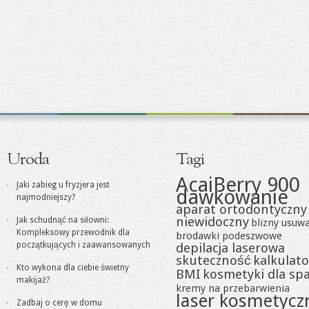
Uroda
Tagi
AcaiBerry 900
Jaki zabieg u fryzjera jest
dawkowanie
najmodniejszy?
aparat ortodontyczny
niewidoczny
Jak schudnąć na siłowni:
blizny usuw
Kompleksowy przewodnik dla
brodawki podeszwowe
początkujących i zaawansowanych
depilacja laserowa
skuteczność
kalkulato
Kto wykona dla ciebie świetny
BMI
kosmetyki dla sp
makijaż?
kremy na przebarwienia
laser kosmetycz
Zadbaj o cerę w domu