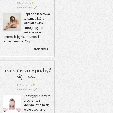
paź 2, 2017
by
activelifefitness.pl
Depilacja laserowa
to temat, który
wzbudza wiele
emocji i pytań,
zwłaszcza w
kontekście jej skuteczności i
bezpieczeństwa. Czy...
READ MORE
Jak skutecznie pozbyć
się rozs...
wrz 22, 2017
by
activelifefitness.pl
Rozstępy i blizny to
problemy, z
którymi zmaga się
wiele osób, a ich