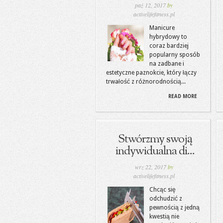
paź 12, 2017
by
activelifefitness.pl
Manicure
hybrydowy to
coraz bardziej
popularny sposób
na zadbane i
estetyczne paznokcie, który łączy
trwałość z różnorodnością...
READ MORE
Stwórzmy swoją
indywidualna di...
wrz 22, 2017
by
activelifefitness.pl
Chcąc się
odchudzić z
pewnością z jedną
kwestią nie