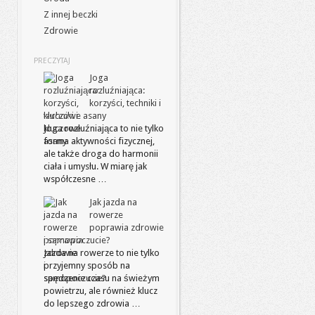
Z innej beczki
Zdrowie
PRECZYTAJ
Joga
rozluźniająca:
korzyści, techniki i
kluczowe asany
Joga rozluźniająca to nie tylko
forma aktywności fizycznej,
ale także droga do harmonii
ciała i umysłu. W miarę jak
współczesne …
Jak jazda na
rowerze
poprawia zdrowie
i samopoczucie?
Jazda na rowerze to nie tylko
przyjemny sposób na
spędzenie czasu na świeżym
powietrzu, ale również klucz
do lepszego zdrowia …