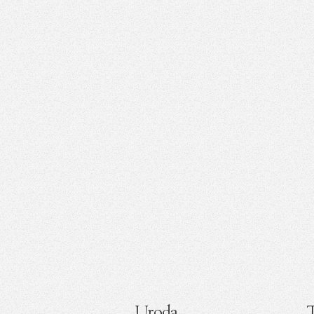
Uroda
T