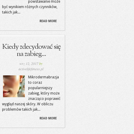
powstawanie może
być wynikiem różnych czynników,
takich jak...
READ MORE
Kiedy zdecydować się
na zabieg...
wrz 12, 2017
by
activelifefitness.pl
Mikrodermabrazja
to coraz
popularniejszy
zabieg, który może
znacząco poprawić
wygląd naszej skóry. W obliczu
problemów takich jak...
READ MORE