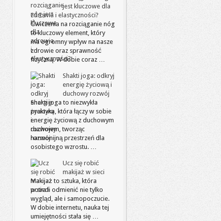
jest kluczowe dla
zdrowia i elastyczności?
Ćwiczenia na rozciąganie nóg
to kluczowy element, który
ma ogromny wpływ na nasze
zdrowie oraz sprawność
fizyczną. W dobie coraz …
Shakti joga: odkryj
energię życiową i
duchowy rozwój
Shakti joga to niezwykła
praktyka, która łączy w sobie
energię życiową z duchowym
rozwojem, tworząc
harmonijną przestrzeń dla
osobistego wzrostu. …
Ucz się robić
makijaż w sieci
Makijaż to sztuka, która
potrafi odmienić nie tylko
wygląd, ale i samopoczucie.
W dobie internetu, nauka tej
umiejętności stała się …