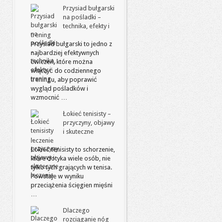
Przysiad bułgarski
na pośladki –
technika, efekty i
trening
Przysiad bułgarski to jedno z
najbardziej efektywnych
ćwiczeń, które można
włączyć do codziennego
treningu, aby poprawić
wygląd pośladków i
wzmocnić …
Łokieć tenisisty –
przyczyny, objawy
i skuteczne
leczenie
Łokieć tenisisty to schorzenie,
które dotyka wiele osób, nie
tylko tych grających w tenisa.
Powstaje w wyniku
przeciążenia ścięgien mięśni
…
Dlaczego
rozciąganie nóg