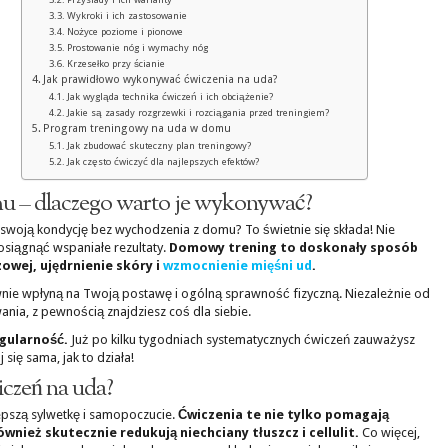
Wykroki i ich zastosowanie
Nożyce poziome i pionowe
Prostowanie nóg i wymachy nóg
Krzesełko przy ścianie
Jak prawidłowo wykonywać ćwiczenia na uda?
Jak wygląda technika ćwiczeń i ich obciążenie?
Jakie są zasady rozgrzewki i rozciągania przed treningiem?
Program treningowy na uda w domu
Jak zbudować skuteczny plan treningowy?
Jak często ćwiczyć dla najlepszych efektów?
u – dlaczego warto je wykonywać?
woją kondycję bez wychodzenia z domu? To świetnie się składa! Nie
 osiągnąć wspaniałe rezultaty.
Domowy trening to doskonały sposób
zowej, ujędrnienie skóry i
wzmocnienie mięśni ud
.
wnie wpłyną na Twoją postawę i ogólną sprawność fizyczną. Niezależnie od
ia, z pewnością znajdziesz coś dla siebie.
egularność.
Już po kilku tygodniach systematycznych ćwiczeń zauważysz
się sama, jak to działa!
iczeń na uda?
lepszą sylwetkę i samopoczucie.
Ćwiczenia te nie tylko pomagają
wnież skutecznie redukują niechciany tłuszcz i cellulit.
Co więcej,