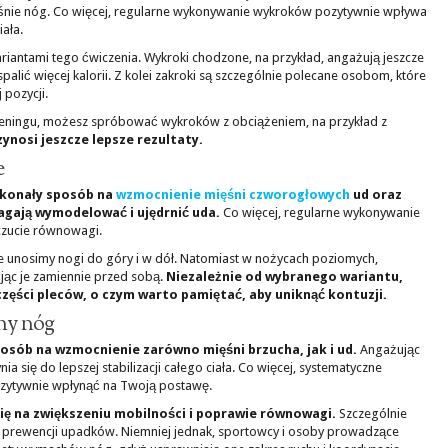
śnie nóg. Co więcej, regularne wykonywanie wykroków pozytywnie wpływa
ała.
antami tego ćwiczenia. Wykroki chodzone, na przykład, angażują jeszcze
palić więcej kalorii. Z kolei zakroki są szczególnie polecane osobom, które
 pozycji.
treningu, możesz spróbować wykroków z obciążeniem, na przykład z
zynosi jeszcze lepsze rezultaty.
e
skonały sposób na
wzmocnienie mięśni czworogłowych
ud oraz
agają wymodelować i ujędrnić uda.
Co więcej, regularne wykonywanie
czucie równowagi.
 unosimy nogi do góry i w dół. Natomiast w nożycach poziomych,
jąc je zamiennie przed sobą.
Niezależnie od wybranego wariantu,
 części pleców, o czym warto pamiętać, aby uniknąć kontuzji.
hy nóg
sób na wzmocnienie zarówno mięśni brzucha, jak i ud.
Angażując
 się do lepszej stabilizacji całego ciała. Co więcej, systematyczne
zytywnie wpłynąć na Twoją postawę.
ę na zwiększeniu mobilności i poprawie równowagi.
Szczególnie
 prewencji upadków. Niemniej jednak, sportowcy i osoby prowadzące