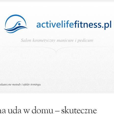
Salon kosmetyczny manicure i pedicure
uteczne metody i efekty treningu
na uda w domu – skuteczne