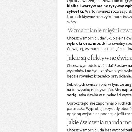
Oprócz ćwiczeń, kluczową rolę odgry
białka i warzyw ma pozytywny wpł
sylwetki.
Warto również rozważyć sko
która efektywnie niszczy komórki tłus
skóry.
Wzmacnianie mięśni czw
Chcesz wzmocnić uda? Skup się na ćw
wykroki oraz mostki
to świetny spo
Co więcej, wzmacniając te mięśnie, dba
Jakie są efektywne ćwicz
Chcesz wymodelować uda? Postaw na 
wykroków i nożyc – zarówno tych wyko
będzie również krzesełko przy ścianie,
Sekret tych ćwiczeń tkwi w tym, że a
na ich wysoką efektywność. Aby napraw
serię
. Taka dawka w zupełności wystar
Oprócz tego, nie zapominaj o ruchach 
partii ciała. Wypróbuj przysiady obun
opcją są wejścia na podest, a jeśli chc
Jakie ćwiczenia na uda 
Chcesz wzmocnić uda bez wychodzenia 