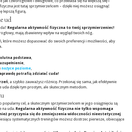
e jak czworogłowe i dwugłowe, co przekłada się na większą siłę i
yczna jest tutaj sprzymierzeńcem – dzięki niej możesz osiągnąć
ę lepszą figurą.
ie ud
uda?
Regularna aktywność fizyczna to twój sprzymierzeniec!
orogłowy, mają zbawienny wpływ na wygląd twoich nóg.
eń, które możesz dopasować do swoich preferencji i możliwości, aby
a.
bsolutna podstawa
,
 uzupełnienie
,
u
nożyce poziome
,
aprawdę potrafią zdziałać cuda!
rzeń
, a szybko zauważysz różnicę. Przekonaj się sama, jak efektywnie
 uda dzięki tym prostym, ale skutecznym metodom.
tu
 to popularny cel, a skutecznym sprzymierzeńcem w jego osiągnięciu są
e na uda.
Regularna aktywność fizyczna nie tylko wspomaga
wnież przyczynia się do zmniejszenia widoczności nieestetycznej
iesiącu systematycznych treningów możesz dostrzec pierwsze, obiecujące