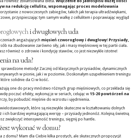
wa również zbilansowana dieta.
Włączenie do jadłospisu dużej ilości
yw na redukcję cellulitu, wspomagając proces modelowania
rzystanie z nowoczesnych zabiegów, takich jak terapia ultradźwiękami,
zczowe, przyspieszając tym samym walkę z cellulitem i poprawiając wygląd
orogłowych
i dwugłowych uda
iczeniach angażujących
mięsień czworogłowy i dwugłowy
!
Przysiady,
sób na zbudowanie zarówno siły, jak i masy mięśniowej w tej partii ciała.
sz również o zdrowie i kondycję stawów, co jest niezwykle istotne!
enia na uda?
sprawdzone metody! Zacznij od klasycznych przysiadów, dynamicznych
nywanych w pionie, jak i w poziomie. Doskonałym uzupełnieniem treningu
 które solidnie da Ci w kość.
ngażują one do pracy mnóstwo różnych grup mięśniowych, co przekłada się
dę poczuć efekty, wykonuj je w seriach, celując w
15-20 powtórzeń na
czy, by pobudzić mięśnie do wzrostu i ujędrnienia.
wielostawowych, które są niezwykle skuteczne w kształtowaniu dolnych
óż i ich bardziej wymagającą wersję – przysiady jednonóż. Kolejną świetną
esz zwiększyć intensywność treningu, sięgnij po hantle.
możesz wykonać w domu?
z domu? Mam dla Ciebie kilka prostych, ale skutecznych propozycji!