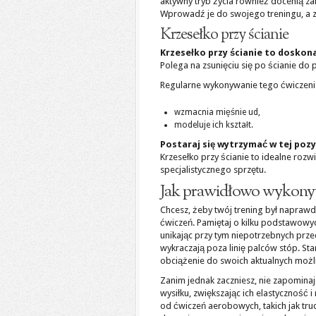
aktywny tryb życia również docenią z
Wprowadź je do swojego treningu, a 
Krzesełko przy ścianie
Krzesełko przy ścianie to doskona
Polega na zsunięciu się po ścianie do 
Regularne wykonywanie tego ćwiczenia
wzmacnia mięśnie ud,
modeluje ich kształt.
Postaraj się wytrzymać w tej pozy
Krzesełko przy ścianie to idealne ro
specjalistycznego sprzętu.
Jak prawidłowo wykonyw
Chcesz, żeby twój trening był naprawd
ćwiczeń. Pamiętaj o kilku podstawowyc
unikając przy tym niepotrzebnych przec
wykraczają poza linię palców stóp. St
obciążenie do swoich aktualnych możli
Zanim jednak zaczniesz, nie zapomin
wysiłku, zwiększając ich elastyczność 
od ćwiczeń aerobowych, takich jak tru