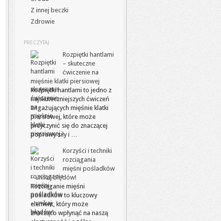
Z innej beczki
Zdrowie
PRECZYTAJ
Rozpiętki hantlami
– skuteczne
ćwiczenie na
mięśnie klatki piersiowej
Rozpiętki hantlami to jedno z
najskuteczniejszych ćwiczeń
angażujących mięśnie klatki
piersiowej, które może
przyczynić się do znaczącej
poprawy siły i …
Korzyści i techniki
rozciągania
mięśni pośladków
– unikaj błędów!
Rozciąganie mięśni
pośladków to kluczowy
element, który może
znacząco wpłynąć na naszą