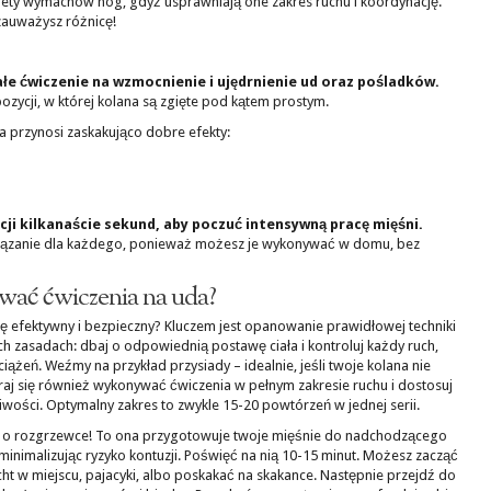
alety wymachów nóg, gdyż usprawniają one zakres ruchu i koordynację.
zauważysz różnicę!
łe ćwiczenie na wzmocnienie i ujędrnienie ud oraz pośladków.
pozycji, w której kolana są zgięte pod kątem prostym.
 przynosi zaskakująco dobre efekty:
cji kilkanaście sekund, aby poczuć intensywną pracę mięśni.
związanie dla każdego, ponieważ możesz je wykonywać w domu, bez
ać ćwiczenia na uda?
ę efektywny i bezpieczny? Kluczem jest opanowanie prawidłowej techniki
h zasadach: dbaj o odpowiednią postawę ciała i kontroluj każdy ruch,
iążeń. Weźmy na przykład przysiady – idealnie, jeśli twoje kolana nie
araj się również wykonywać ćwiczenia w pełnym zakresie ruchu i dostosuj
wości. Optymalny zakres to zwykle 15-20 powtórzeń w jednej serii.
aj o rozgrzewce! To ona przygotowuje twoje mięśnie do nadchodzącego
i minimalizując ryzyko kontuzji. Poświęć na nią 10-15 minut. Możesz zacząć
cht w miejscu, pajacyki, albo poskakać na skakance. Następnie przejdź do