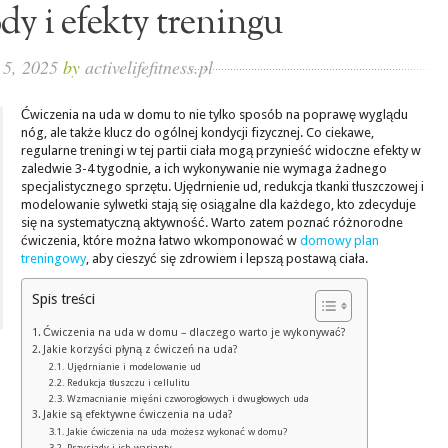
dy i efekty treningu
 5, 2025
by
activelifefitness.pl
Ćwiczenia na uda w domu to nie tylko sposób na poprawę wyglądu
nóg, ale także klucz do ogólnej kondycji fizycznej. Co ciekawe,
regularne treningi w tej partii ciała mogą przynieść widoczne efekty w
zaledwie 3-4 tygodnie, a ich wykonywanie nie wymaga żadnego
specjalistycznego sprzętu. Ujędrnienie ud, redukcja tkanki tłuszczowej i
modelowanie sylwetki stają się osiągalne dla każdego, kto zdecyduje
się na systematyczną aktywność. Warto zatem poznać różnorodne
ćwiczenia, które można łatwo wkomponować w
domowy plan
treningowy
, aby cieszyć się zdrowiem i lepszą postawą ciała.
Spis treści
Ćwiczenia na uda w domu – dlaczego warto je wykonywać?
Jakie korzyści płyną z ćwiczeń na uda?
Ujędrnianie i modelowanie ud
Redukcja tłuszczu i cellulitu
Wzmacnianie mięśni czworogłowych i dwugłowych uda
Jakie są efektywne ćwiczenia na uda?
Jakie ćwiczenia na uda możesz wykonać w domu?
Przysiady i ich warianty