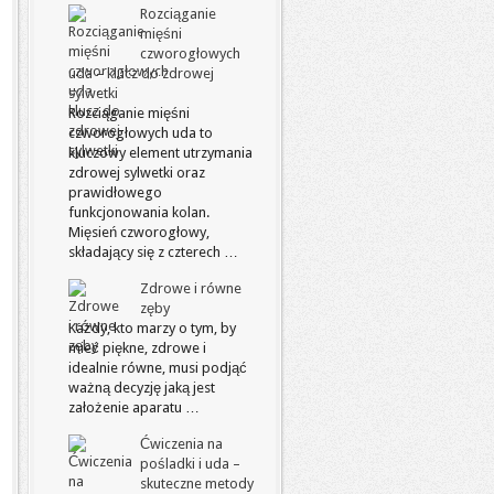
Rozciąganie
mięśni
czworogłowych
uda – klucz do zdrowej
sylwetki
Rozciąganie mięśni
czworogłowych uda to
kluczowy element utrzymania
zdrowej sylwetki oraz
prawidłowego
funkcjonowania kolan.
Mięsień czworogłowy,
składający się z czterech …
Zdrowe i równe
zęby
Każdy, kto marzy o tym, by
mieć piękne, zdrowe i
idealnie równe, musi podjąć
ważną decyzję jaką jest
założenie aparatu …
Ćwiczenia na
pośladki i uda –
skuteczne metody