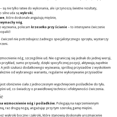
– są nie tylko łatwe do wykonania, ale i przynoszą świetne rezultaty,
o silne uda są
wykroki
,
owe
, które doskonale angażują mięśnie,
i wymachy nóg
,
ego wyzwania, polecam
krzesełko przy ścianie
– to intensywne ćwiczenie
opalić!
ch ćwiczeń nie potrzebujesz żadnego specjalistycznego sprzętu, wystarczy
rzeni.
mocnienie nóg, szczególnie ud. Nie ograniczaj się jednak do jednej wersji,
 przykład, sumo przysiady, dzięki specyficznej pozycji, aktywują zupełnie
e. A jeśli szukasz dodatkowego wyzwania, spróbuj przysiadów z wyskokiem
zależnie od wybranego wariantu, regularne wykonywanie przysiadów
m jest obniżenie ciała z jednoczesnym wypchnięciem pośladków do tyłu.
ni ud, co świadczy o prawidłowej technice i efektywności ćwiczenia.
ie
na wzmocnienie nóg i pośladków.
Polegają na naprzemiennym
ną, raz drugą nogą, angażując przy tym szeroką gamę mięśni.
nież wykroki boczne i zakroki, które stanowią doskonałe urozmaicenie