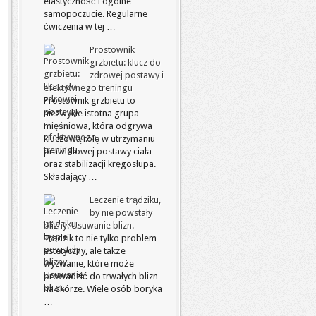
elastyczność i ogólne
samopoczucie. Regularne
ćwiczenia w tej …
Prostownik
grzbietu: klucz do
zdrowej postawy i
efektywnego treningu
Prostownik grzbietu to
niezwykle istotna grupa
mięśniowa, która odgrywa
kluczową rolę w utrzymaniu
prawidłowej postawy ciała
oraz stabilizacji kręgosłupa.
Składający …
Leczenie trądziku,
by nie powstały
blizny. Usuwanie blizn.
Trądzik to nie tylko problem
estetyczny, ale także
wyzwanie, które może
prowadzić do trwałych blizn
na skórze. Wiele osób boryka
…