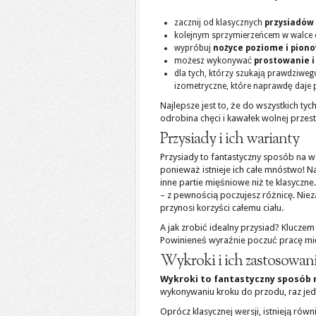
zacznij od klasycznych
przysiadów
kolejnym sprzymierzeńcem w walce 
wypróbuj
nożyce poziome i pion
możesz wykonywać
prostowanie 
dla tych, którzy szukają prawdziw
izometryczne, które naprawdę daje p
Najlepsze jest to, że do wszystkich ty
odrobina chęci i kawałek wolnej przest
Przysiady i ich warianty
Przysiady to fantastyczny sposób na wz
ponieważ istnieje ich całe mnóstwo! Na
inne partie mięśniowe niż te klasyczn
– z pewnością poczujesz różnicę. Nie
przynosi korzyści całemu ciału.
A jak zrobić idealny przysiad? Klucze
Powinieneś wyraźnie poczuć pracę mięś
Wykroki i ich zastosowan
Wykroki to fantastyczny sposób 
wykonywaniu kroku do przodu, raz jed
Oprócz klasycznej wersji, istnieją rów