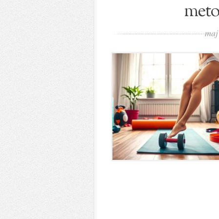
meto
maj