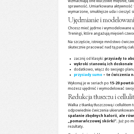
wzmacniają one kluczowe mięśnie, taki
sprawność. Umiarkowana aktywność fiz
wymarzone, smuklejsze uda i cieszyć si
Ujędrnianie i modelowan
Chcesz mieć jędrne i wymodelowane 
Treningi, które angażują mięsień czw
Na szczęście, istnieje mnóstwo ćwicz
skutecznie pracować nad tą partią ciał
zacznij od klasyki:
przysiady to a
wykroki stanowią ich doskonałe
dodatkowo, włącz do swojego plan
przysiady sumo
– te ćwiczenia n
Wykonuj je w seriach po
15-20 powtó
możesz ujędrnić i wymodelować swoje
Redukcja tłuszczu i celluli
Walka z tkanką tłuszczową i cellulitem
odpowiednie ćwiczenia ukierunkowan
spalanie zbędnych kalorii, ale ró
„pomarańczowej skórki”.
Już po m
rezultaty.