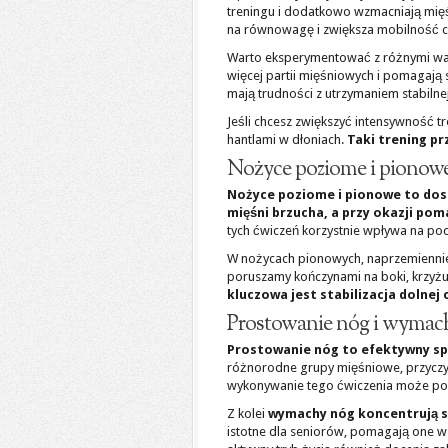
treningu i dodatkowo wzmacniają mię
na równowagę i zwiększa mobilność ci
Warto eksperymentować z różnymi wari
więcej partii mięśniowych i pomagają s
mają trudności z utrzymaniem stabilnej
Jeśli chcesz zwiększyć intensywność 
hantlami w dłoniach.
Taki trening pr
Nożyce poziome i pionow
Nożyce poziome i pionowe to do
mięśni brzucha, a przy okazji pom
tych ćwiczeń korzystnie wpływa na po
W nożycach pionowych, naprzemiennie
poruszamy kończynami na boki, krzyżu
kluczowa jest stabilizacja dolnej
Prostowanie nóg i wymac
Prostowanie nóg to efektywny spo
różnorodne grupy mięśniowe, przyczynia
wykonywanie tego ćwiczenia może po
Z kolei
wymachy nóg koncentrują si
istotne dla seniorów, pomagają one w