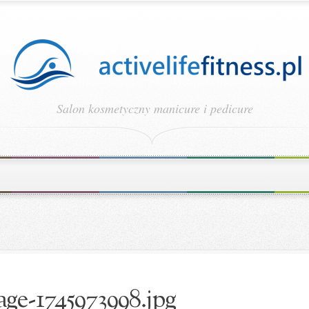
Salon kosmetyczny manicure i pedicure
ge-1745973998.jpg