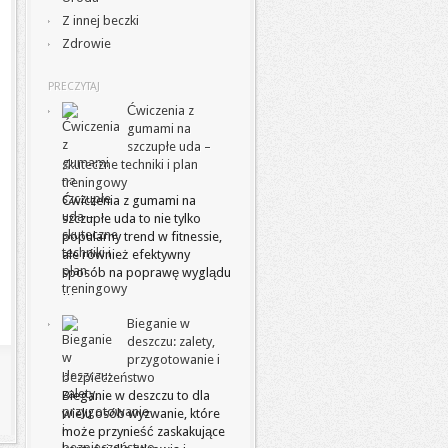
Z innej beczki
Zdrowie
PRECZYTAJ
Ćwiczenia z
gumami na
szczupłe uda –
skuteczne techniki i plan
treningowy
Ćwiczenia z gumami na
szczupłe uda to nie tylko
popularny trend w fitnessie,
ale również efektywny
sposób na poprawę wyglądu
…
Bieganie w
deszczu: zalety,
przygotowanie i
bezpieczeństwo
Bieganie w deszczu to dla
wielu osób wyzwanie, które
może przynieść zaskakujące