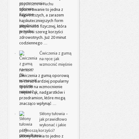
psychiczne w ruchu
Spacerowanie to jedna z
najprostszych, a zarazem
najskuteczniejszych form
aktywności fizycznej, która
przynosi szereg korzyści
zdrowotnych. Już 20 minut
codziennego …
Ćwiczenia z gumą
na ręce: jak
wzmocnić mięśnie
ramion?
Ćwiczenia z gumą oporową
to coraz bardziej popularny
sposób na wzmocnienie
mięśni rąk, nadgarstków i
przedramion, które mogą
znacząco wpłynąć …
Skłony tułowia –
jak prawidłowo
wykonać i jakie
przynoszą korzyści?
Skłony tułowia to jedno z