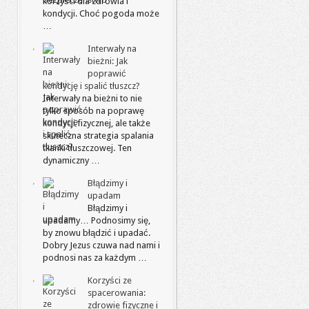
korzyści dla zdrowia i
kondycji. Choć pogoda może
…
Interwały na
bieżni: Jak
poprawić
kondycję i spalić tłuszcz?
Interwały na bieżni to nie
tylko sposób na poprawę
kondycji fizycznej, ale także
skuteczna strategia spalania
tkanki tłuszczowej. Ten
dynamiczny …
Błądzimy i
upadam
Błądzimy i
upadamy… Podnosimy się,
by znowu błądzić i upadać.
Dobry Jezus czuwa nad nami i
podnosi nas za każdym …
Korzyści ze
spacerowania:
zdrowie fizyczne i