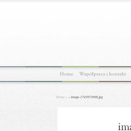
Home
Współpraca i kontakt
Home
»
»
image-1745973998.jpg
ima