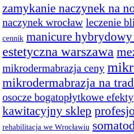
zamykanie naczynek na n
naczynek wrocław
leczenie bl
manicure hybrydowy
cennik
estetyczna warszawa
mez
mikr
mikrodermabrazja ceny
mikrodermabrazja na trad
osocze bogatopłytkowe efekty
kawitacyjny sklep
profesj
somatod
rehabilitacja we Wrocławiu