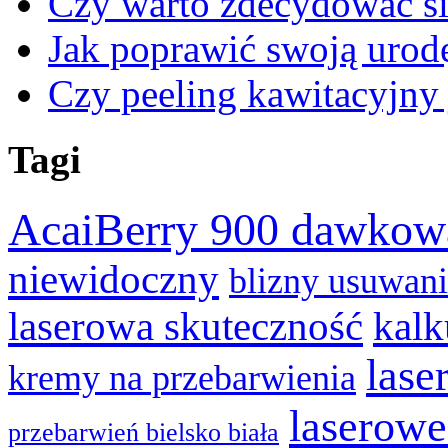
Czy warto zdecydować si
Jak poprawić swoją urod
Czy peeling kawitacyjny 
Tagi
AcaiBerry 900 dawkow
niewidoczny
blizny usuwan
laserowa skuteczność
kalk
lase
kremy na przebarwienia
laserowe
przebarwień bielsko biała