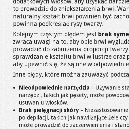
dodatkowych włosów, aby uzyskać bardziej
to prowadzić do zniekształcenia brwi. Wa
naturalny kształt brwi powinien być zach
powinna podkreślać rysy twarzy.
Kolejnym częstym błędem jest
brak syme
zwraca uwagi na to, aby obie brwi wygląd
prowadzić do zaburzenia proporcji twarzy.
sprawdzanie kształtu brwi w lustrze oraz
aby upewnić się, że są one w odpowiedni
Inne błędy, które można zauważyć podczas 
Nieodpowiednie narzędzia
– Używanie sta
narzędzi, takich jak pęsety, może powodo
usuwaniu włosków.
Brak pielęgnacji skóry
– Niezastosowanie
po depilacji, takich jak nawilżające żele cz
może prowadzić do zaczerwienienia i stan