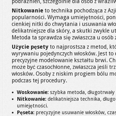
podrażnień, szczególnie dla osób z wrażli
Nitkowanie
to technika pochodząca z Azji
popularności. Wymaga umiejętności, pon
cienkiej nitki do chwytania i usuwania wł
delikatniejsze dla skóry, a skutki zwykle u
Metoda ta sprawdza się zwłaszcza u osób 
Użycie pęsety
to najprostsza z metod, k
wyrywaniu pojedynczych włosków. Jest to
precyzyjne modelowanie kształtu brwi. Ch
może być czasochłonne, zwłaszcza jeśli tr
włosków. Osoby z niskim progiem bólu 
podczas tej procedury.
Woskowanie:
szybka metoda, długotrwały 
Nitkowanie:
delikatniejsza technika, dług
umiejętności.
Pęseta:
precyzyjne usuwanie włosków, cza