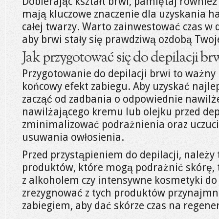
Dobierając kształt brwi, pamiętaj również
mają kluczowe znaczenie dla uzyskania 
całej twarzy. Warto zainwestować czas w d
aby brwi stały się prawdziwą ozdobą Twoje
Jak przygotować się do depilacji br
Przygotowanie do depilacji brwi to ważny
końcowy efekt zabiegu. Aby uzyskać najlep
zacząć od zadbania o odpowiednie nawilże
nawilżającego kremu lub olejku przed de
zminimalizować podrażnienia oraz uczuc
usuwania owłosienia.
Przed przystąpieniem do depilacji, należ
produktów, które mogą podrażnić skórę, ta
z alkoholem czy intensywne kosmetyki do 
zrezygnować z tych produktów przynajmni
zabiegiem, aby dać skórze czas na regener