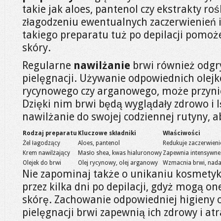
takie jak aloes, pantenol czy ekstrakty r
złagodzeniu ewentualnych zaczerwienień 
takiego preparatu tuż po depilacji pomo
skóry.
Regularne
nawilżanie
brwi również odgr
pielęgnacji. Używanie odpowiednich olejk
rycynowego czy arganowego, może przyni
Dzięki nim brwi będą wyglądały zdrowo i 
nawilżanie do swojej codziennej rutyny, 
Rodzaj preparatu
Kluczowe składniki
Właściwości
Żel łagodzący
Aloes, pantenol
Redukuje zaczerwieni
Krem nawilżający
Masło shea, kwas hialuronowy
Zapewnia intensywne 
Olejek do brwi
Olej rycynowy, olej arganowy
Wzmacnia brwi, nada
Nie zapominaj także o unikaniu kosmety
przez kilka dni po depilacji, gdyż mogą 
skórę. Zachowanie odpowiedniej higieny 
pielęgnacji brwi zapewnią ich zdrowy i at