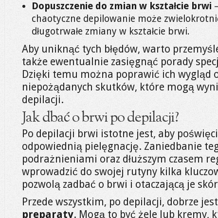
Dopuszczenie do zmian w kształcie brwi
–
chaotyczne depilowanie może zwielokrotn
długotrwałe zmiany w kształcie brwi.
Aby uniknąć tych błędów, warto przemyśleć
także ewentualnie zasięgnąć porady specj
Dzięki temu można poprawić ich wygląd 
niepożądanych skutków, które mogą wyni
depilacji.
Jak dbać o brwi po depilacji?
Po depilacji brwi istotne jest, aby poświęc
odpowiednią pielęgnację. Zaniedbanie t
podrażnieniami oraz dłuższym czasem reg
wprowadzić do swojej rutyny kilka kluczo
pozwolą zadbać o brwi i otaczającą je skór
Przede wszystkim, po depilacji, dobrze jes
preparaty
. Mogą to być żele lub kremy, k