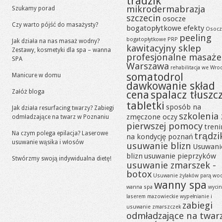
tradzik
mikrodermabrazja
Szukamy porad
szczecin
osocze
Czy warto pójść do masażysty?
bogatopłytkowe efekty
Osocz
peeling
bogatopłytkowe PRP
Jak działa na nas masaż wodny?
kawitacyjny sklep
Zestawy, kosmetyki dla spa – wanna
profesjonalne masaże
SPA
Warszawa
rehabilitacja we Wro
somatodrol
Manicure w domu
dawkowanie skład
Załóż bloga
cena
spalacz tłuszc
tabletki
sposób na
Jak działa resurfacing twarzy? Zabiegi
szkolenia 
zmęczone oczy
odmładzające na twarz w Poznaniu
pierwszej pomocy
tren
Na czym polega epilacja? Laserowe
trądzi
na kondycję poznań
usuwanie wąsika i włosów
usuwanie blizn
Usuwani
blizn
usuwanie pieprzyków
Stwórzmy swoją indywidualna dietę!
usuwanie zmarszek -
botox
Usuwanie żylaków parą wo
wanny spa
wanna spa
wycin
laserem mazowieckie
wypełnianie i
zabiegi
usuwanie zmarszczek
odmładzające na twar