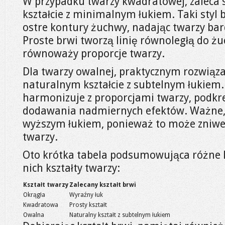
W przypadku twarzy kwadratowej, zaleca 
kształcie z minimalnym łukiem. Taki styl
ostre kontury żuchwy, nadając twarzy bard
Proste brwi tworzą linię równoległą do żu
równoważy proporcje twarzy.
Dla twarzy owalnej, praktycznym rozwiąz
naturalnym kształcie z subtelnym łukiem.
harmonizuje z proporcjami twarzy, podkreś
dodawania nadmiernych efektów. Ważne, a
wyższym łukiem, ponieważ to może zniw
twarzy.
Oto krótka tabela podsumowująca różne ks
nich kształty twarzy:
Kształt twarzy
Zalecany kształt brwi
Okrągła
Wyraźny łuk
Kwadratowa
Prosty kształt
Owalna
Naturalny kształt z subtelnym łukiem