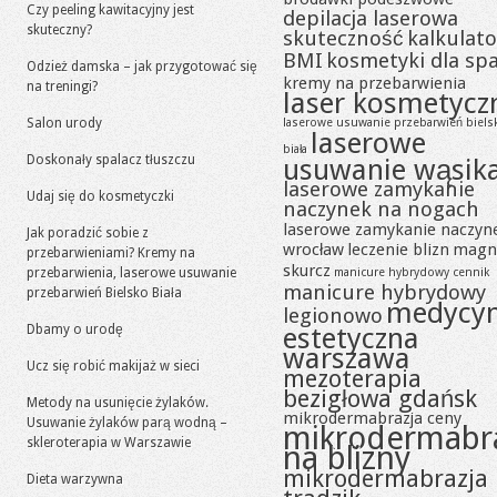
Czy peeling kawitacyjny jest
depilacja laserowa
skuteczny?
skuteczność
kalkulato
BMI
kosmetyki dla sp
Odzież damska – jak przygotować się
kremy na przebarwienia
na treningi?
laser kosmetycz
Salon urody
laserowe usuwanie przebarwień biels
laserowe
biała
Doskonały spalacz tłuszczu
usuwanie wąsik
laserowe zamykanie
Udaj się do kosmetyczki
naczynek na nogach
laserowe zamykanie naczyn
Jak poradzić sobie z
wrocław
leczenie blizn
magn
przebarwieniami? Kremy na
skurcz
przebarwienia, laserowe usuwanie
manicure hybrydowy cennik
manicure hybrydowy
przebarwień Bielsko Biała
medycy
legionowo
Dbamy o urodę
estetyczna
warszawa
Ucz się robić makijaż w sieci
mezoterapia
bezigłowa gdańsk
Metody na usunięcie żylaków.
mikrodermabrazja ceny
Usuwanie żylaków parą wodną –
mikrodermabr
skleroterapia w Warszawie
na blizny
mikrodermabrazja
Dieta warzywna