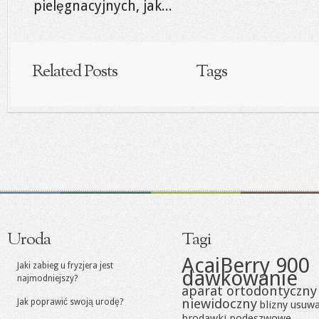
pielęgnacyjnych, jak...
Related Posts
Tags
Uroda
Tagi
AcaiBerry 900
Jaki zabieg u fryzjera jest
dawkowanie
najmodniejszy?
aparat ortodontyczny
niewidoczny
Jak poprawić swoją urodę?
blizny usuw
brodawki podeszwowe