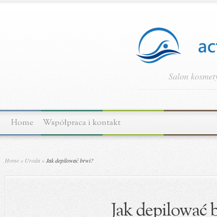
Salon kosmety
Home
Współpraca i kontakt
Home
»
Uroda
»
Jak depilować brwi?
Jak depilować 