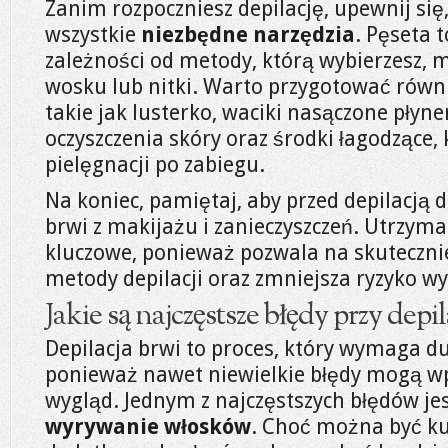
Zanim rozpoczniesz depilację, upewnij si
wszystkie
niezbędne narzędzia
. Pęseta t
zależności od metody, którą wybierzesz,
wosku lub nitki. Warto przygotować równ
takie jak lusterko, waciki nasączone pły
oczyszczenia skóry oraz środki łagodzące
pielęgnacji po zabiegu.
Na koniec, pamiętaj, aby przed depilacją 
brwi z makijażu i zanieczyszczeń. Utrzyman
kluczowe, ponieważ pozwala na skutecznie
metody depilacji oraz zmniejsza ryzyko w
Jakie są najczęstsze błędy przy depil
Depilacja brwi to proces, który wymaga duż
ponieważ nawet niewielkie błędy mogą wp
wygląd. Jednym z najczęstszych błędów je
wyrywanie włosków
. Choć można być k