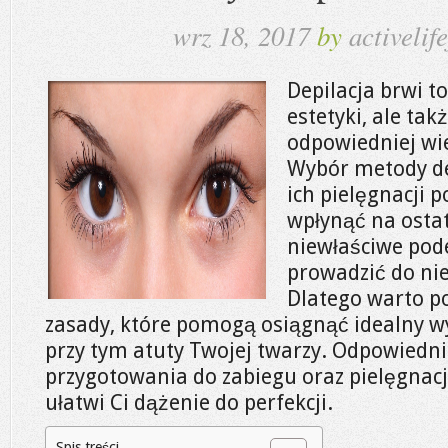
wrz 18, 2017
by
activelife
Depilacja brwi to
estetyki, ale ta
odpowiedniej wie
Wybór metody dep
ich pielęgnacji 
wpłynąć na ostat
niewłaściwe pode
prowadzić do nie
Dlatego warto po
zasady, które pomogą osiągnąć idealny wy
przy tym atuty Twojej twarzy. Odpowiedn
przygotowania do zabiegu oraz pielęgnacji
ułatwi Ci dążenie do perfekcji.
Spis treści