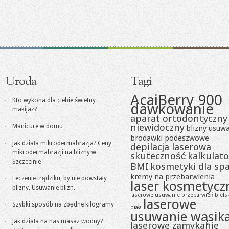
Uroda
Tagi
AcaiBerry 900
Kto wykona dla ciebie świetny
dawkowanie
makijaż?
aparat ortodontyczny
niewidoczny
Manicure w domu
blizny usuw
brodawki podeszwowe
Jak działa mikrodermabrazja? Ceny
depilacja laserowa
mikrodermabrazji na blizny w
skuteczność
kalkulato
Szczecinie
BMI
kosmetyki dla sp
kremy na przebarwienia
Leczenie trądziku, by nie powstały
laser kosmetycz
blizny. Usuwanie blizn.
laserowe usuwanie przebarwień biels
laserowe
Szybki sposób na zbędne kilogramy
biała
usuwanie wąsik
Jak działa na nas masaż wodny?
laserowe zamykanie