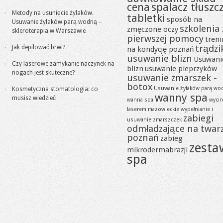
cena
spalacz tłuszc
Metody na usunięcie żylaków.
tabletki
sposób na
Usuwanie żylaków parą wodną –
szkolenia 
zmęczone oczy
skleroterapia w Warszawie
pierwszej pomocy
tren
trądzi
Jak depilować brwi?
na kondycję poznań
usuwanie blizn
Usuwani
Czy laserowe zamykanie naczynek na
blizn
usuwanie pieprzyków
nogach jest skuteczne?
usuwanie zmarszek -
botox
Usuwanie żylaków parą wo
Kosmetyczna stomatologia: co
wanny spa
musisz wiedzieć
wanna spa
wycin
laserem mazowieckie
wypełnianie i
zabiegi
usuwanie zmarszczek
odmładzające na twar
poznań
zabieg
zesta
mikrodermabrazji
spa