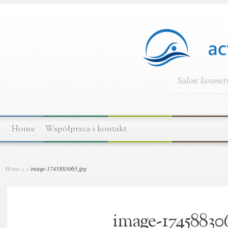
Salon kosmety
Home
Współpraca i kontakt
Home
»
»
image-1745883065.jpg
image-174588306