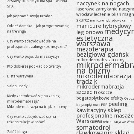
Zestawy, kosmetyki dla spa – wanna
naczynek na nogach
SPA
laserowe zamykanie naczyn
wrocław
leczenie blizn
magn
Jak poprawić swoją urodę?
skurcz
manicure hybrydowy cennik
manicure hybrydowy
Odzież damska – jak przygotować się
medycy
legionowo
na treningi?
estetyczna
Czy warto zdecydować się na
warszawa
profesjonalne zabiegi kosmetyczne?
mezoterapia
bezigłowa gdańsk
Czy warto pójść do masażysty?
mikrodermabrazja ceny
mikrodermabr
Kto dobierze podkład do twarzy?
na blizny
mikrodermabrazja
Dieta warzywna
tradzik
mikrodermabrazja
Salon urody
szczecin
osocze
Kiedy zdecydować się na zabieg
bogatopłytkowe efekty
Osocz
mikrodermabrazji?
peeling
bogatopłytkowe PRP
Mikrodermabrazja na trądzik – ceny
kawitacyjny sklep
profesjonalne masaże
Czy warto zdecydować się na
Warszawa
rekonstrukcję włosów?
rehabilitacja we Wro
somatodrol
dawkowanie skład
Załóż bloga