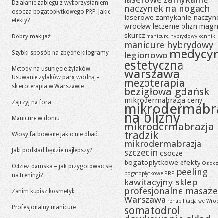
Działanie zabiegu z wykorzystaniem
naczynek na nogach
osocza bogatopłytkowego PRP. Jakie
laserowe zamykanie naczyn
efekty?
wrocław
leczenie blizn
magn
skurcz
Dobry makijaż
manicure hybrydowy cennik
manicure hybrydowy
medycy
Szybki sposób na zbędne kilogramy
legionowo
estetyczna
Metody na usunięcie żylaków.
warszawa
Usuwanie żylaków parą wodną –
mezoterapia
skleroterapia w Warszawie
bezigłowa gdańsk
mikrodermabrazja ceny
Zajrzyj na fora
mikrodermabr
na blizny
Manicure w domu
mikrodermabrazja
tradzik
Włosy farbowane jak o nie dbać.
mikrodermabrazja
Jaki podkład będzie najlepszy?
szczecin
osocze
bogatopłytkowe efekty
Osocz
Odzież damska – jak przygotować się
peeling
bogatopłytkowe PRP
na treningi?
kawitacyjny sklep
profesjonalne masaże
Zanim kupisz kosmetyk
Warszawa
rehabilitacja we Wro
Profesjonalny manicure
somatodrol