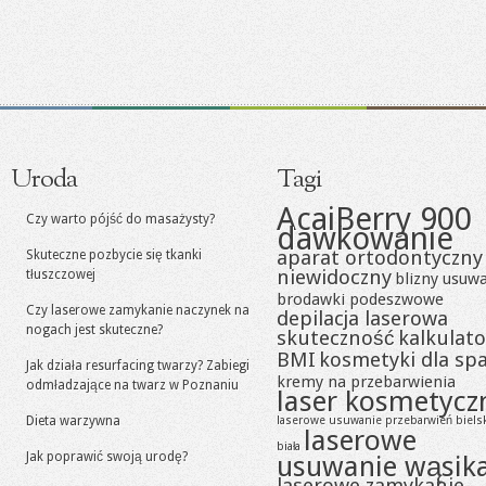
Uroda
Tagi
AcaiBerry 900
Czy warto pójść do masażysty?
dawkowanie
aparat ortodontyczny
Skuteczne pozbycie się tkanki
niewidoczny
tłuszczowej
blizny usuw
brodawki podeszwowe
Czy laserowe zamykanie naczynek na
depilacja laserowa
nogach jest skuteczne?
skuteczność
kalkulato
BMI
kosmetyki dla sp
Jak działa resurfacing twarzy? Zabiegi
kremy na przebarwienia
odmładzające na twarz w Poznaniu
laser kosmetycz
Dieta warzywna
laserowe usuwanie przebarwień biels
laserowe
biała
Jak poprawić swoją urodę?
usuwanie wąsik
laserowe zamykanie