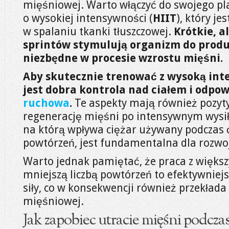
mięśniowej. Warto włączyć do swojego pl
o wysokiej intensywności (
HIIT
), który j
w spalaniu tkanki tłuszczowej.
Krótkie, a
sprintów stymulują organizm do produk
niezbędne w procesie wzrostu mięśni.
Aby skutecznie trenować z wysoką int
jest dobra kontrola nad ciałem i odpo
ruchowa
.
Te aspekty mają również pozyt
regenerację mięśni po intensywnym wysił
na którą wpływa ciężar używany podczas ć
powtórzeń, jest fundamentalna dla rozwo
Warto jednak pamiętać, że praca z więks
mniejszą liczbą powtórzeń to efektywnie
siły, co w konsekwencji również przekłada
mięśniowej.
Jak zapobiec utracie mięśni podczas