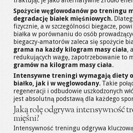
traktując je jako alternatywne źródło ener
Spożycie węglowodanów po treningu mo
degradację białek mięśniowych.
Dlateg
fizycznie, a w szczególności biegacze, po
białka w porównaniu do osób prowadzących
biegaczy-amatorów zaleca się spożycie bi
grama na każdy kilogram masy ciała
, 
redukujących wagę, zapotrzebowanie to
gramów na kilogram masy ciała
.
Intensywne treningi wymagają diety o
białko, jak i w węglowodany.
Takie połąc
regeneracji i odbudowie uszkodzonych wł
jest absolutną podstawą dla każdego spo
Jaką rolę odgrywa intensywność t
mięśni?
Intensywność treningu odgrywa kluczową 