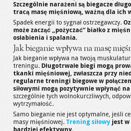
Szczególnie narażeni są biegacze dług
tracą masę mięśniową, ważną dla ich 
Spadek energii to sygnał ostrzegawczy.
Oz
może zacząć „pożyczać” białko z mięśni
osłabienia i spalania.
Jak bieganie wpływa na masę mięś
Jak bieganie wpływa na twoją muskulaturę
treningu.
Długotrwałe biegi mogą prowa
tkanki mięśniowej, zwłaszcza przy nied
regularne treningi biegowe w połączen
siłowymi mogą pozytywnie wpłynąć na
szczególnie tych wolnokurczliwych, odpow
wytrzymałość.
Samo bieganie nie jest optymalne, jeśli ce
masy mięśniowej.
Trening siłowy
jest w
bardziej efektywny.