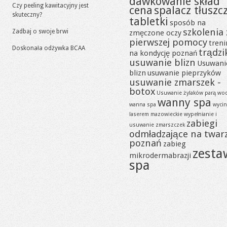
dawkowanie skład
Czy peeling kawitacyjny jest
cena
spalacz tłuszc
skuteczny?
tabletki
sposób na
szkolenia 
Zadbaj o swoje brwi
zmęczone oczy
pierwszej pomocy
tren
Doskonała odżywka BCAA
trądzi
na kondycję poznań
usuwanie blizn
Usuwani
blizn
usuwanie pieprzyków
usuwanie zmarszek -
botox
Usuwanie żylaków parą wo
wanny spa
wanna spa
wycin
laserem mazowieckie
wypełnianie i
zabiegi
usuwanie zmarszczek
odmładzające na twar
poznań
zabieg
zesta
mikrodermabrazji
spa