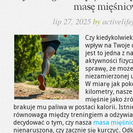
masę mięśnio
lip 27, 2025
by
activelife
Czy kiedykolwiek
wpływ na Twoje 
jest to jedna z 
aktywności fizycz
sprawę, że może
niezamierzonej 
W miarę jak pok
kilometry, nasze
mięśnie jako źró
brakuje mu paliwa w postaci kalorii. Istn
równowaga między treningiem a odżywia
decydować o tym, czy nasza
masa mięśni
nienaruszona, czy zacznie się kurczyć. Od