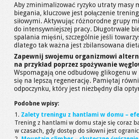
Aby zminimalizować ryzyko utraty masy 
biegania, kluczowe jest połączenie trenin
siłowymi. Aktywując różnorodne grupy m
do intensywniejszej pracy. Długotrwałe b
spalania mięśni, szczególnie jeśli towarzy
dlatego tak ważna jest zbilansowana diet
Zapewnij swojemu organizmowi alterna
na przykład poprzez spożywanie węgl
Wspomagają one odbudowę glikogenu w m
się na lepszą regenerację. Pamiętaj rów
odpoczynku, który jest niezbędny dla op
Podobne wpisy:
Zalety treningu z hantlami w domu – ef
Trening z hantlami w domu staje się coraz b
w czasach, gdy dostęp do siłowni jest ogranicz
Mountain climber – skuteczne ćwiczenie