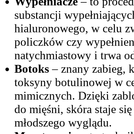
Wypełniacze
– to proced
substancji wypełniającyc
hialuronowego, w celu zw
policzków czy wypełnieni
natychmiastowy i trwa od
Botoks
– znany zabieg, 
toksyny botulinowej w c
mimicznych. Dzięki zab
do mięśni, skóra staje si
młodszego wyglądu.