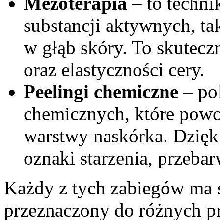
Mezoterapia
– to techni
substancji aktywnych, ta
w głąb skóry. To skutec
oraz elastyczności cery.
Peelingi chemiczne
– pol
chemicznych, które powod
warstwy naskórka. Dzię
oznaki starzenia, przeba
Każdy z tych zabiegów ma s
przeznaczony do różnych p