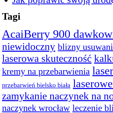
Tagi
AcaiBerry 900 dawkow
niewidoczny
blizny usuwan
laserowa skuteczność
kalk
lase
kremy na przebarwienia
laserowe
przebarwień bielsko biała
zamykanie naczynek na n
naczynek wrocław
leczenie bl