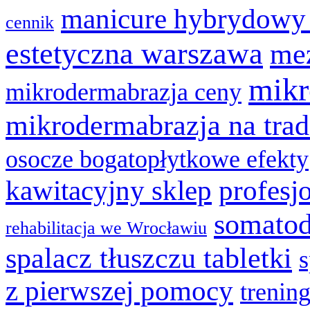
manicure hybrydowy
cennik
estetyczna warszawa
mez
mikr
mikrodermabrazja ceny
mikrodermabrazja na trad
osocze bogatopłytkowe efekty
kawitacyjny sklep
profesj
somatod
rehabilitacja we Wrocławiu
spalacz tłuszczu tabletki
z pierwszej pomocy
trenin