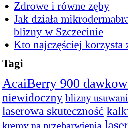
Zdrowe i równe zęby
Jak działa mikrodermabr
blizny w Szczecinie
Kto najczęściej korzysta 
Tagi
AcaiBerry 900 dawkow
niewidoczny
blizny usuwan
laserowa skuteczność
kalk
lase
kremy na przebarwienia