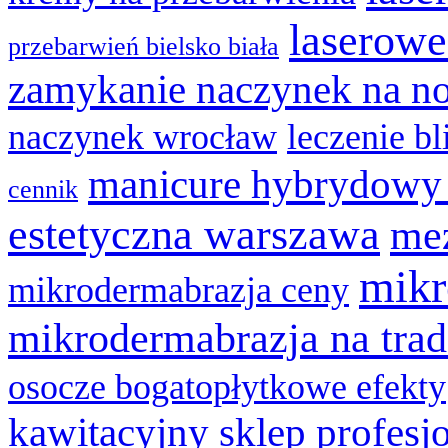
laserowe
przebarwień bielsko biała
zamykanie naczynek na n
naczynek wrocław
leczenie bl
manicure hybrydowy
cennik
estetyczna warszawa
mez
mikr
mikrodermabrazja ceny
mikrodermabrazja na trad
osocze bogatopłytkowe efekty
kawitacyjny sklep
profesj