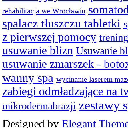
somatod
rehabilitacja we Wrocławiu
spalacz tłuszczu tabletki
z pierwszej pomocy
trenin
usuwanie blizn
Usuwanie bl
usuwanie zmarszek - boto
wanny spa
wycinanie laserem maz
zabiegi odmładzające na t
zestawy 
mikrodermabrazji
Designed by
Elegant Them