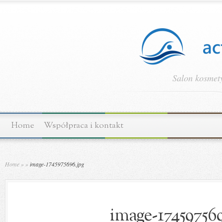
Salon kosmety
Home
Współpraca i kontakt
Home
»
»
image-1745975696.jpg
image-174597569