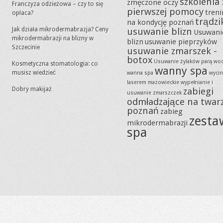
szkolenia 
zmęczone oczy
Franczyza odzieżowa – czy to się
pierwszej pomocy
tren
opłaca?
trądzi
na kondycję poznań
Jak działa mikrodermabrazja? Ceny
usuwanie blizn
Usuwani
mikrodermabrazji na blizny w
blizn
usuwanie pieprzyków
Szczecinie
usuwanie zmarszek -
botox
Usuwanie żylaków parą wo
Kosmetyczna stomatologia: co
wanny spa
musisz wiedzieć
wanna spa
wycin
laserem mazowieckie
wypełnianie i
Dobry makijaż
zabiegi
usuwanie zmarszczek
odmładzające na twar
poznań
zabieg
zesta
mikrodermabrazji
spa