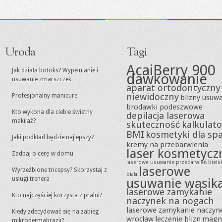
Uroda
Tagi
AcaiBerry 900
Jak działa botoks? Wypełnianie i
dawkowanie
usuwanie zmarszczek
aparat ortodontyczny
niewidoczny
Profesjonalny manicure
blizny usuw
brodawki podeszwowe
Kto wykona dla ciebie świetny
depilacja laserowa
makijaż?
skuteczność
kalkulato
BMI
kosmetyki dla sp
Jaki podkład będzie najlepszy?
kremy na przebarwienia
laser kosmetycz
Zadbaj o cerę w domu
laserowe usuwanie przebarwień biels
laserowe
Wyrzeźbione tricepsy? Skorzystaj z
biała
usługi trenera
usuwanie wąsik
laserowe zamykanie
Kto najczęściej korzysta z pralni?
naczynek na nogach
laserowe zamykanie naczyn
Kiedy zdecydować się na zabieg
wrocław
leczenie blizn
magn
mikrodermabrazji?