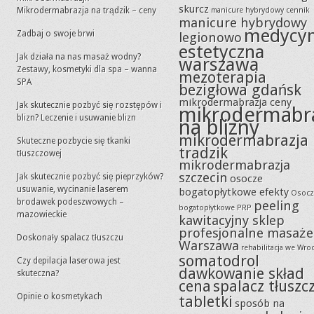
skurcz
Mikrodermabrazja na trądzik – ceny
manicure hybrydowy cennik
manicure hybrydowy
medycy
Zadbaj o swoje brwi
legionowo
estetyczna
Jak działa na nas masaż wodny?
warszawa
Zestawy, kosmetyki dla spa – wanna
mezoterapia
SPA
bezigłowa gdańsk
mikrodermabrazja ceny
Jak skutecznie pozbyć się rozstępów i
mikrodermabr
blizn? Leczenie i usuwanie blizn
na blizny
mikrodermabrazja
Skuteczne pozbycie się tkanki
tradzik
tłuszczowej
mikrodermabrazja
szczecin
Jak skutecznie pozbyć się pieprzyków?
osocze
usuwanie, wycinanie laserem
bogatopłytkowe efekty
Osocz
brodawek podeszwowych –
peeling
bogatopłytkowe PRP
mazowieckie
kawitacyjny sklep
profesjonalne masaże
Doskonały spalacz tłuszczu
Warszawa
rehabilitacja we Wro
somatodrol
Czy depilacja laserowa jest
dawkowanie skład
skuteczna?
cena
spalacz tłuszc
Opinie o kosmetykach
tabletki
sposób na