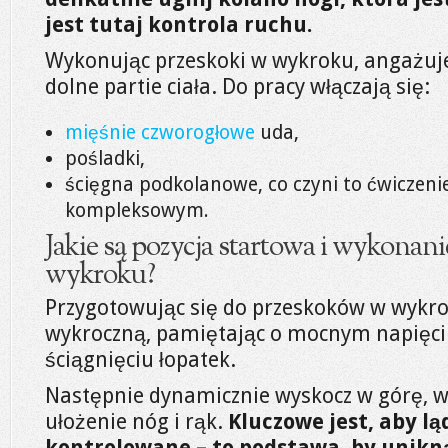
jest tutaj kontrola ruchu.
Wykonując przeskoki w wykroku, angażuj
dolne partie ciała. Do pracy włączają się:
mięśnie czworogłowe
uda,
pośladki,
ścięgna podkolanowe, co czyni to ćwiczen
kompleksowym.
Jakie są pozycja startowa i wykonan
wykroku?
Przygotowując się do przeskoków w wykrok
wykroczną, pamiętając o mocnym napięci
ściągnięciu łopatek.
Następnie dynamicznie wyskocz w górę, w 
ułożenie nóg i rąk.
Kluczowe jest, aby lą
kontrolowane – to podstawa, by unikną