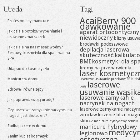
Uroda
Tagi
AcaiBerry 900
Profesjonalny manicure
dawkowanie
aparat ortodontyczny
Jak działa botoks? Wypełnianie i
niewidoczny
usuwanie zmarszczek
blizny usuw
brodawki podeszwowe
Jak działa na nas masaż wodny?
depilacja laserowa
Zestawy, kosmetyki dla spa – wanna
skuteczność
kalkulato
SPA
BMI
kosmetyki dla sp
kremy na przebarwienia
Udaj się do kosmetyczki
laser kosmetycz
Manicure w domu
laserowe usuwanie przebarwień biels
laserowe
biała
Zdrowe i równe zęby
usuwanie wąsik
laserowe zamykanie
Jak poprawić swoją urodę?
naczynek na nogach
laserowe zamykanie naczyn
Czy laserowe zamykanie naczynek na
wrocław
leczenie blizn
magn
nogach jest skuteczne?
skurcz
manicure hybrydowy cennik
manicure hybrydowy
Zadbaj o cerę w domu
medycy
legionowo
Zanim kupisz kosmetyk
estetyczna