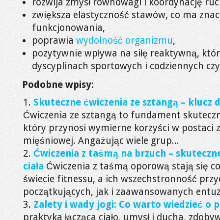
rozwija zmysł równowagi i koordynację ru
zwiększa elastyczność stawów, co ma znac
funkcjonowania,
poprawia
wydolność organizmu
,
pozytywnie wpływa na siłę reaktywną, któr
dyscyplinach sportowych i codziennych cz
Podobne wpisy:
Skuteczne ćwiczenia ze sztangą – klucz d
Ćwiczenia ze sztangą to fundament skuteczn
który przynosi wymierne korzyści w postaci z
mięśniowej. Angażując wiele grup...
Ćwiczenia z taśmą na brzuch – skutecz
ciała
Ćwiczenia z taśmą oporową stają się co
świecie fitnessu, a ich wszechstronność prz
początkujących, jak i zaawansowanych entuz
Zalety i wady jogi: Co warto wiedzieć o 
praktyka łącząca ciało, umysł i ducha, zdoby