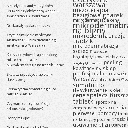
warszawa
Metody na usunięcie żylaków.
mezoterapia
Usuwanie żylaków parą wodną –
bezigłowa gdańsk
skleroterapia w Warszawie
mikrodermabrazja ceny
mikrodermabr
Doskonały spalacz tłuszczu
na blizny
mikrodermabrazja
Czym zajmuje się medycyna
tradzik
estetyczna? Klinika dermatologii
mikrodermabrazja
estetycznej w Warszawie
szczecin
osocze
Kiedy zdecydować się na zabieg
bogatopłytkowe efekty
Osocz
mikrodermabrazji?
peeling
bogatopłytkowe PRP
Mikrodermabrazja na trądzik – ceny
kawitacyjny sklep
profesjonalne masaże
Skuteczne pozbycie się tkanki
Warszawa
tłuszczowej
rehabilitacja we Wro
somatodrol
dawkowanie skład
Kosmetyczna stomatologia: co
cena
spalacz tłuszc
musisz wiedzieć
tabletki
sposób na
Czy warto zdecydować się na
szkolenia 
zmęczone oczy
rekonstrukcję włosów?
pierwszej pomocy
tren
trądzi
Dobry makijaż
na kondycję poznań
usuwanie blizn
Usuwani
Doskonała odżywka BCAA