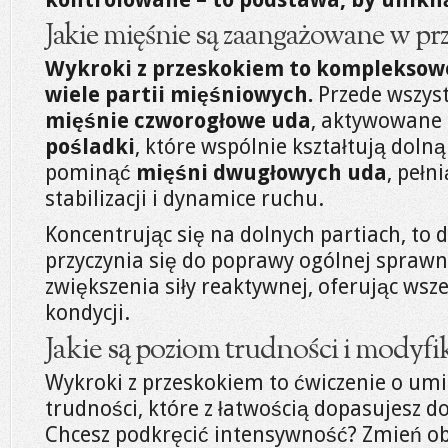
Jakie mięśnie są zaangażowane w p
Wykroki z przeskokiem to kompleksow
wiele partii mięśniowych.
Przede wszys
mięśnie czworogłowe uda
, aktywowane
pośladki
, które wspólnie kształtują dolną
pominąć
mięśni dwugłowych uda
, pełn
stabilizacji i dynamice ruchu.
Koncentrując się na dolnych partiach, to
przyczynia się do poprawy ogólnej sprawno
zwiększenia siły reaktywnej, oferując wsz
kondycji.
Jakie są poziom trudności i modyfi
Wykroki z przeskokiem to ćwiczenie o u
trudności, które z łatwością dopasujesz d
Chcesz podkręcić intensywność? Zmień ob