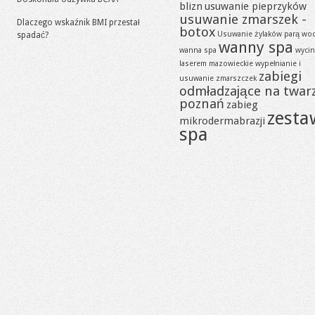
blizn
usuwanie pieprzyków
usuwanie zmarszek -
Dlaczego wskaźnik BMI przestał
botox
Usuwanie żylaków parą wo
spadać?
wanny spa
wanna spa
wycin
laserem mazowieckie
wypełnianie i
zabiegi
usuwanie zmarszczek
odmładzające na twar
poznań
zabieg
zesta
mikrodermabrazji
spa