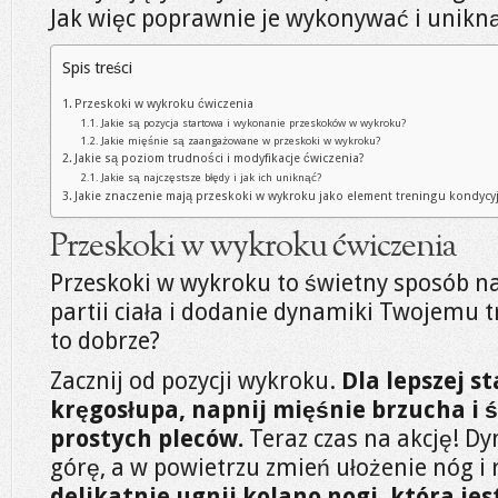
Jak więc poprawnie je wykonywać i unikn
Spis treści
Przeskoki w wykroku ćwiczenia
Jakie są pozycja startowa i wykonanie przeskoków w wykroku?
Jakie mięśnie są zaangażowane w przeskoki w wykroku?
Jakie są poziom trudności i modyfikacje ćwiczenia?
Jakie są najczęstsze błędy i jak ich uniknąć?
Jakie znaczenie mają przeskoki w wykroku jako element treningu kondyc
Przeskoki w wykroku ćwiczenia
Przeskoki w wykroku to świetny sposób n
partii ciała i dodanie dynamiki Twojemu t
to dobrze?
Zacznij od pozycji wykroku.
Dla lepszej st
kręgosłupa, napnij mięśnie brzucha i śc
prostych pleców.
Teraz czas na akcję! D
górę, a w powietrzu zmień ułożenie nóg i 
delikatnie ugnij kolano nogi, która jes