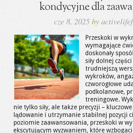
kondycyjne dla zaaw
cze 8, 2025
by
activelifef
Przeskoki w wykr
wymagające ćwic
doskonały sposó
siły dolnej częśc
trudniejszą wer
wykroków, angaż
czworogłowe uda,
podkolanowe, prz
treningowe. Wy
nie tylko siły, ale także precyzji – kluczow
lądowanie i utrzymanie stabilnej pozycji 
poziomie zaawansowania, przeskoki w wy
ekscytującym wyzwaniem, które wzbogaci 