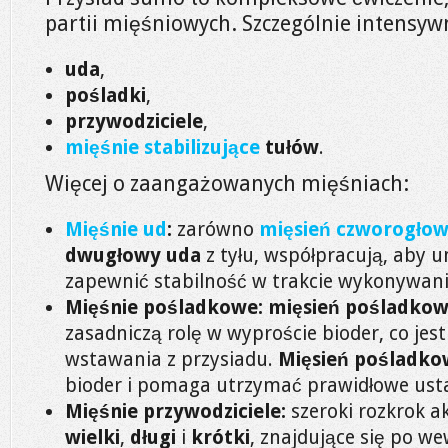
partii mięśniowych. Szczególnie intensyw
uda
,
pośladki
,
przywodziciele
,
mięśnie stabilizujące
tułów
.
Więcej o zaangażowanych mięśniach:
Mięśnie ud
:
zarówno
mięsień czworogłow
dwugłowy uda
z tyłu, współpracują, aby u
zapewnić stabilność w trakcie wykonywani
Mięśnie pośladkowe:
mięsień pośladkow
zasadniczą rolę w wyproście bioder, co jes
wstawania z przysiadu.
Mięsień pośladko
bioder i pomaga utrzymać prawidłowe usta
Mięśnie przywodziciele:
szeroki rozkrok 
wielki
,
długi
i
krótki
, znajdujące się po we