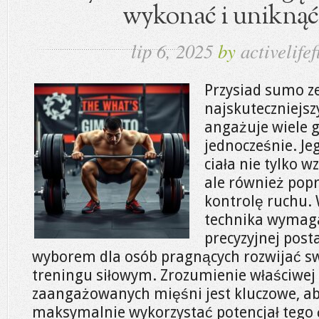
wykonać i uniknąć
lip 6, 2025
by
activelifef
Przysiad sumo ze
najskuteczniejsz
angażuje wiele 
jednocześnie. J
ciała nie tylko w
ale również popr
kontrolę ruchu. 
technika wymaga n
precyzyjnej post
wyborem dla osób pragnących rozwijać s
treningu siłowym. Zrozumienie właściwej
zaangażowanych mięśni jest kluczowe, aby
maksymalnie wykorzystać potencjał tego