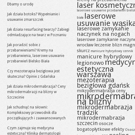
laser kosmetycz
Dbamy o urodę
laserowe usuwanie przebarwień biels
laserowe
Jak działa botoks? Wypełnianie i
biała
usuwanie zmarszczek
usuwanie wąsik
laserowe zamykanie
Jak działa resurfacing twarzy? Zabiegi
naczynek na nogach
odmładzające na twarz w Poznaniu
laserowe zamykanie naczyn
wrocław
leczenie blizn
magn
Jak poradzić sobie z
skurcz
przebarwieniami? Kremy na
manicure hybrydowy cennik
manicure hybrydowy
przebarwienia, laserowe usuwanie
medycy
przebarwień Bielsko Biała
legionowo
estetyczna
Czy mezoterapia bezigłowa jest
warszawa
skuteczna? Opinie z Gdańska
mezoterapia
bezigłowa gdańsk
Jak działa mikrodermabrazja? Ceny
mikrodermabrazja ceny
mikrodermabrazji na blizny w
mikrodermabr
Szczecinie
na blizny
mikrodermabrazja
Jak schudnąć na siłowni:
tradzik
Kompleksowy przewodnik dla
mikrodermabrazja
początkujących i zaawansowanych
szczecin
osocze
Czym zajmuje się medycyna
bogatopłytkowe efekty
Osocz
estetyczna? Klinika dermatologii