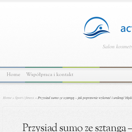
Salon kosmety
Home
Współpraca i kontakt
Home
»
Sport i fitness
»
Przysiad sumo ze sztangą – jak poprawnie wykonać i uniknąć błę
Przysiad sumo ze sztangą 