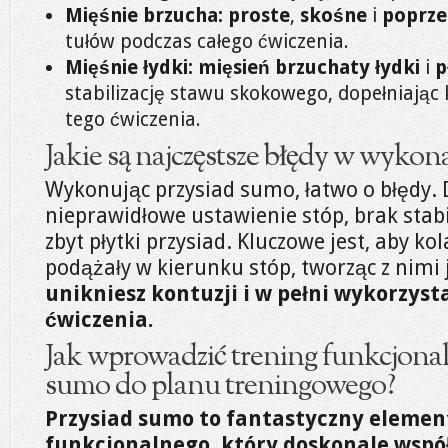
Mięśnie brzucha:
proste
,
skośne
i
poprze
tułów podczas całego ćwiczenia.
Mięśnie łydki:
mięsień brzuchaty łydki
i
p
stabilizację stawu skokowego, dopełniają
tego ćwiczenia.
Jakie są najczęstsze błędy w wyko
Wykonując przysiad sumo, łatwo o błędy. 
nieprawidłowe ustawienie stóp, brak stabi
zbyt płytki przysiad. Kluczowe jest, aby k
podążały w kierunku stóp, tworząc z nimi 
unikniesz kontuzji i w pełni wykorzyst
ćwiczenia.
Jak wprowadzić trening funkcjona
sumo do planu treningowego?
Przysiad sumo to fantastyczny elemen
funkcjonalnego, który doskonale wspó