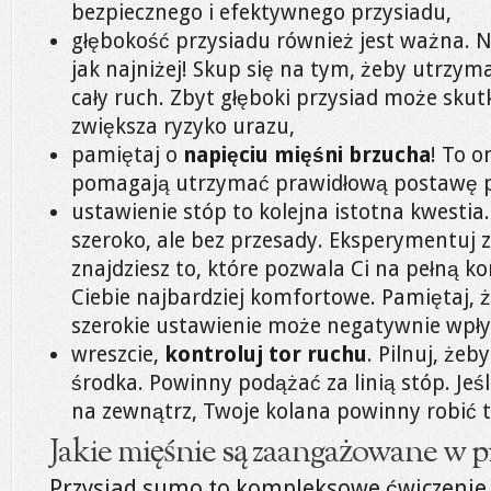
bezpiecznego i efektywnego przysiadu,
głębokość przysiadu również jest ważna. Ni
jak najniżej! Skup się na tym, żeby utrzy
cały ruch. Zbyt głęboki przysiad może skut
zwiększa ryzyko urazu,
pamiętaj o
napięciu mięśni brzucha
! To o
pomagają utrzymać prawidłową postawę po
ustawienie stóp to kolejna istotna kwesti
szeroko, ale bez przesady. Eksperymentuj 
znajdziesz to, które pozwala Ci na pełną kon
Ciebie najbardziej komfortowe. Pamiętaj, ż
szerokie ustawienie może negatywnie wpły
wreszcie,
kontroluj tor ruchu
. Pilnuj, żeb
środka. Powinny podążać za linią stóp. Jeś
na zewnątrz, Twoje kolana powinny robić 
Jakie mięśnie są zaangażowane w p
Przysiad sumo to kompleksowe ćwiczenie,