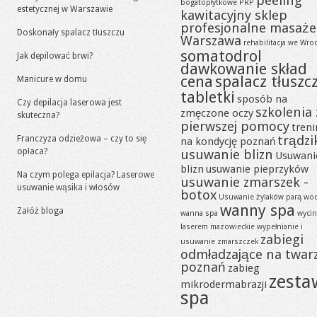
peeling
bogatopłytkowe PRP
estetycznej w Warszawie
kawitacyjny sklep
profesjonalne masaże
Doskonały spalacz tłuszczu
Warszawa
rehabilitacja we Wro
somatodrol
Jak depilować brwi?
dawkowanie skład
cena
spalacz tłuszc
Manicure w domu
tabletki
sposób na
Czy depilacja laserowa jest
szkolenia 
zmęczone oczy
skuteczna?
pierwszej pomocy
tren
trądzi
Franczyza odzieżowa – czy to się
na kondycję poznań
opłaca?
usuwanie blizn
Usuwani
blizn
usuwanie pieprzyków
Na czym polega epilacja? Laserowe
usuwanie zmarszek -
usuwanie wąsika i włosów
botox
Usuwanie żylaków parą wo
wanny spa
Załóż bloga
wanna spa
wycin
laserem mazowieckie
wypełnianie i
zabiegi
usuwanie zmarszczek
odmładzające na twar
poznań
zabieg
zesta
mikrodermabrazji
spa