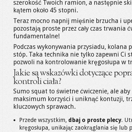
szerokość Twoich ramion, a następnie ski
kątem około 45 stopni.
Teraz mocno napnij mięśnie brzucha i upe
pozostają proste przez cały czas trwania ć
fundamentalne!
Podczas wykonywania przysiadu, kolana p
stóp. Taka technika nie tylko zapewni Ci s
pozwoli na kontrolowanie kręgosłupa w tr
Jakie są wskazówki dotyczące popr
kontroli ciała?
Sumo squat to świetne ćwiczenie, ale aby 
maksimum korzyści i uniknąć kontuzji, tr
kluczowych sprawach.
Przede wszystkim,
dbaj o proste plecy
. U
kręgosłupa, unikając zaokrąglania się lub