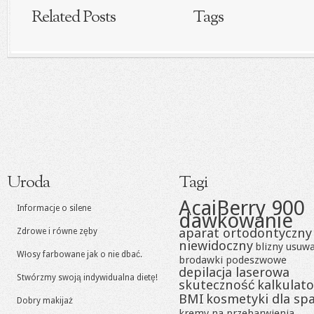
Related Posts
Tags
Uroda
Tagi
AcaiBerry 900
Informacje o silene
dawkowanie
aparat ortodontyczny
Zdrowe i równe zęby
niewidoczny
blizny usuw
Włosy farbowane jak o nie dbać.
brodawki podeszwowe
depilacja laserowa
Stwórzmy swoją indywidualna dietę!
skuteczność
kalkulato
BMI
kosmetyki dla sp
Dobry makijaż
kremy na przebarwienia