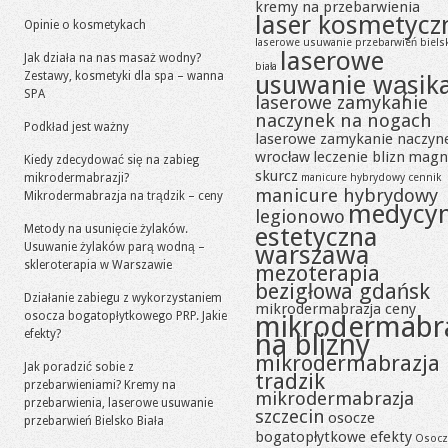
kremy na przebarwienia
laser kosmetycz
Opinie o kosmetykach
laserowe usuwanie przebarwień biels
laserowe
Jak działa na nas masaż wodny?
biała
Zestawy, kosmetyki dla spa – wanna
usuwanie wąsik
SPA
laserowe zamykanie
naczynek na nogach
Podkład jest ważny
laserowe zamykanie naczyn
wrocław
leczenie blizn
magn
Kiedy zdecydować się na zabieg
skurcz
mikrodermabrazji?
manicure hybrydowy cennik
manicure hybrydowy
Mikrodermabrazja na trądzik – ceny
medycy
legionowo
Metody na usunięcie żylaków.
estetyczna
Usuwanie żylaków parą wodną –
warszawa
skleroterapia w Warszawie
mezoterapia
bezigłowa gdańsk
Działanie zabiegu z wykorzystaniem
mikrodermabrazja ceny
osocza bogatopłytkowego PRP. Jakie
mikrodermabr
efekty?
na blizny
mikrodermabrazja
Jak poradzić sobie z
tradzik
przebarwieniami? Kremy na
mikrodermabrazja
przebarwienia, laserowe usuwanie
szczecin
osocze
przebarwień Bielsko Biała
bogatopłytkowe efekty
Osocz