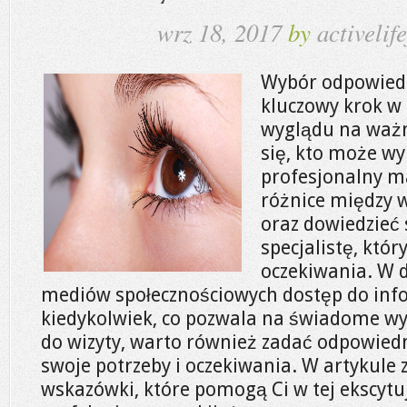
wrz 18, 2017
by
activelife
Wybór odpowiedn
kluczowy krok w
wyglądu na ważn
się, kto może wy
profesjonalny m
różnice między 
oraz dowiedzieć s
specjalistę, któr
oczekiwania. W 
mediów społecznościowych dostęp do infor
kiedykolwiek, co pozwala na świadome wy
do wizyty, warto również zadać odpowiedn
swoje potrzeby i oczekiwania. W artykule 
wskazówki, które pomogą Ci w tej ekscytu