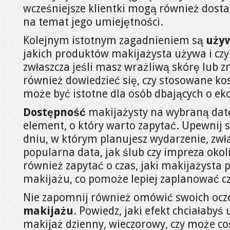
wcześniejsze klientki mogą również dosta
na temat jego umiejętności.
Kolejnym istotnym zagadnieniem są
uży
jakich produktów makijażysta używa i czy
zwłaszcza jeśli masz wrażliwą skórę lub zn
również dowiedzieć się, czy stosowane ko
może być istotne dla osób dbających o eko
Dostępność
makijażysty na wybraną datę
element, o który warto zapytać. Upewnij 
dniu, w którym planujesz wydarzenie, zwłas
popularna data, jak ślub czy impreza oko
również zapytać o czas, jaki makijażysta
makijażu, co pomoże lepiej zaplanować c
Nie zapomnij również omówić swoich ocz
makijażu
. Powiedz, jaki efekt chciałabyś
makijaż dzienny, wieczorowy, czy może co