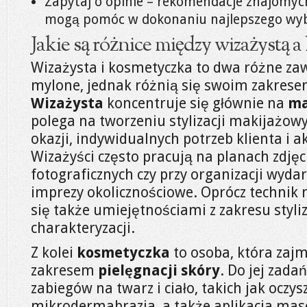
Zapytaj o opinie – rekomendacje znajomych
mogą pomóc w dokonaniu najlepszego wy
Jakie są różnice między wizażystą 
Wizażysta i kosmetyczka to dwa różne zaw
mylone, jednak różnią się swoim zakresem
Wizażysta
koncentruje się głównie na
ma
polega na tworzeniu stylizacji makijażo
okazji, indywidualnych potrzeb klienta i 
Wizażyści często pracują na planach zdjęc
fotograficznych czy przy organizacji wydar
imprezy okolicznościowe. Oprócz technik
się także umiejętnościami z zakresu styliz
charakteryzacji.
Z kolei
kosmetyczka
to osoba, która zajm
zakresem
pielęgnacji skóry
. Do jej zad
zabiegów na twarz i ciało, takich jak oczysz
mikrodermabrazja, a także aplikacja mas