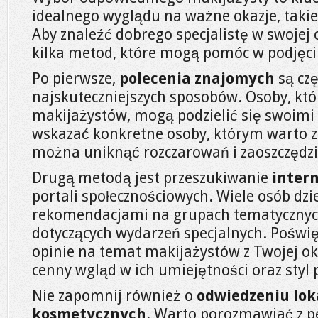
idealnego wyglądu na ważne okazje, takie j
Aby znaleźć dobrego specjalistę w swojej 
kilka metod, które mogą pomóc w podjęciu
Po pierwsze,
polecenia znajomych
są czę
najskuteczniejszych sposobów. Osoby, któr
makijażystów, mogą podzielić się swoimi
wskazać konkretne osoby, którym warto z
można uniknąć rozczarowań i zaoszczędzi
Drugą metodą jest przeszukiwanie
inter
portali społecznościowych. Wiele osób dzie
rekomendacjami na grupach tematycznyc
dotyczących wydarzeń specjalnych. Poświę
opinie na temat makijażystów z Twojej ok
cenny wgląd w ich umiejętności oraz styl 
Nie zapomnij również o
odwiedzeniu lok
kosmetycznych
. Warto porozmawiać z p