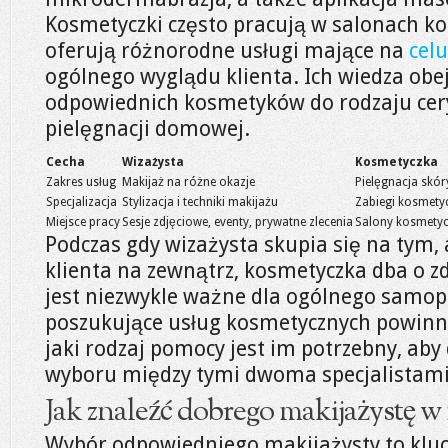
Kosmetyczki często pracują w salonach ko
oferują różnorodne usługi mające na
celu
ogólnego wyglądu klienta. Ich wiedza ob
odpowiednich kosmetyków do rodzaju cery
pielęgnacji domowej.
Cecha
Wizażysta
Kosmetyczka
Zakres usług
Makijaż na różne okazje
Pielęgnacja skór
Specjalizacja
Stylizacja i techniki makijażu
Zabiegi kosmetyc
Miejsce pracy
Sesje zdjęciowe, eventy, prywatne zlecenia
Salony kosmetycz
Podczas gdy wizażysta skupia się na tym,
klienta na zewnątrz, kosmetyczka dba o zd
jest niezwykle ważne dla ogólnego samop
poszukujące usług kosmetycznych powinny
jaki rodzaj pomocy jest im potrzebny, a
wyboru między tymi dwoma specjalistami
Jak znaleźć dobrego makijażystę w 
Wybór odpowiedniego makijażysty to kluc