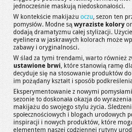
jednocześnie maskują niedoskonałości.
W kontekście makijażu
oczu
, sezon ten p
pomysłów. Modne są
wyraziste kolory
o
dodają dramatyzmu całej stylizacji. Użycie
eyelinera w jaskrawych kolorach może w
zabawy i oryginalności.
W ślad za tymi trendami, warto również 
ustawione brwi
, które stanowią ramę dl
decyduje się na stosowanie produktów do s
im pożądany kształt i sposób podkreśleni
Eksperymentowanie z nowymi pomysłami
sezonie to doskonała okazja do wyrażenia
makijażu do swojego stylu życia. Śledze
społecznościowych i blogach urodowych 
inspiracji i nowych produktów, które mog
elementem naszej codziennej rutyny urod