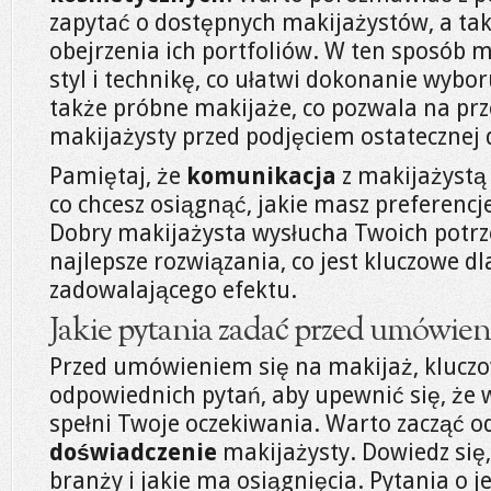
zapytać o dostępnych makijażystów, a ta
obejrzenia ich portfoliów. W ten sposób 
styl i technikę, co ułatwi dokonanie wybo
także próbne makijaże, co pozwala na pr
makijażysty przed podjęciem ostatecznej d
Pamiętaj, że
komunikacja
z makijażystą 
co chcesz osiągnąć, jakie masz preferencje
Dobry makijażysta wysłucha Twoich potrz
najlepsze rozwiązania, co jest kluczowe d
zadowalającego efektu.
Jakie pytania zadać przed umówien
Przed umówieniem się na makijaż, kluczo
odpowiednich pytań, aby upewnić się, że
spełni Twoje oczekiwania. Warto zacząć o
doświadczenie
makijażysty. Dowiedz się,
branży i jakie ma osiągnięcia. Pytania o j