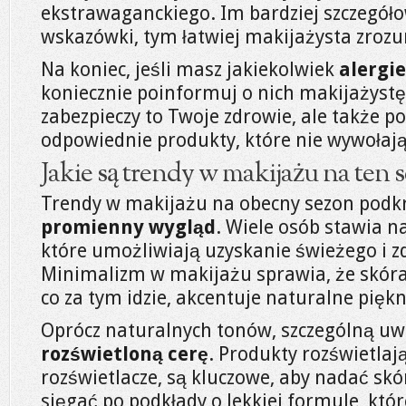
ekstrawaganckiego. Im bardziej szczegół
wskazówki, tym łatwiej makijażysta zrozu
Na koniec, jeśli masz jakiekolwiek
alergi
koniecznie poinformuj o nich makijażystę
zabezpieczy to Twoje zdrowie, ale także 
odpowiednie produkty, które nie wywołają 
Jakie są trendy w makijażu na ten 
Trendy w makijażu na obecny sezon podk
promienny wygląd
. Wiele osób stawia n
które umożliwiają uzyskanie świeżego i z
Minimalizm w makijażu sprawia, że skóra
co za tym idzie, akcentuje naturalne piękn
Oprócz naturalnych tonów, szczególną uw
rozświetloną cerę
. Produkty rozświetlają
rozświetlacze, są kluczowe, aby nadać skó
sięgać po podkłady o lekkiej formule, któr