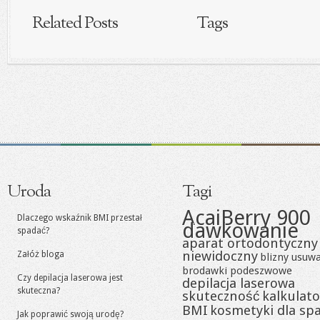
Related Posts
Tags
Uroda
Tagi
AcaiBerry 900
Dlaczego wskaźnik BMI przestał
dawkowanie
spadać?
aparat ortodontyczny
niewidoczny
Załóż bloga
blizny usuw
brodawki podeszwowe
Czy depilacja laserowa jest
depilacja laserowa
skuteczna?
skuteczność
kalkulato
BMI
kosmetyki dla sp
Jak poprawić swoją urodę?