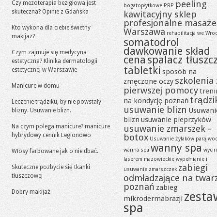
peeling
Czy mezoterapia bezigłowa jest
bogatopłytkowe PRP
skuteczna? Opinie z Gdańska
kawitacyjny sklep
profesjonalne masaże
Kto wykona dla ciebie świetny
Warszawa
rehabilitacja we Wro
makijaż?
somatodrol
dawkowanie skład
Czym zajmuje się medycyna
cena
spalacz tłuszc
estetyczna? Klinika dermatologii
tabletki
estetycznej w Warszawie
sposób na
szkolenia 
zmęczone oczy
Manicure w domu
pierwszej pomocy
tren
trądzi
na kondycję poznań
Leczenie trądziku, by nie powstały
usuwanie blizn
Usuwani
blizny. Usuwanie blizn.
blizn
usuwanie pieprzyków
Na czym polega manicure? manicure
usuwanie zmarszek -
hybrydowy cennik Legionowo
botox
Usuwanie żylaków parą wo
wanny spa
wanna spa
wycin
Włosy farbowane jak o nie dbać.
laserem mazowieckie
wypełnianie i
zabiegi
Skuteczne pozbycie się tkanki
usuwanie zmarszczek
tłuszczowej
odmładzające na twar
poznań
zabieg
Dobry makijaż
zesta
mikrodermabrazji
spa