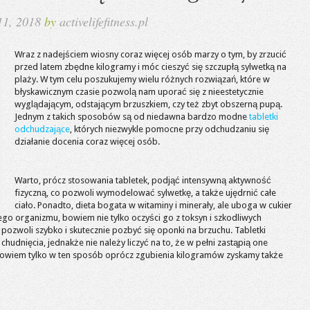
 11, 2018
by
activelifefitness.pl
Wraz z nadejściem wiosny coraz więcej osób marzy o tym, by zrzucić
przed latem zbędne kilogramy i móc cieszyć się szczupłą sylwetką na
plaży. W tym celu poszukujemy wielu różnych rozwiązań, które w
błyskawicznym czasie pozwolą nam uporać się z nieestetycznie
wyglądającym, odstającym brzuszkiem, czy też zbyt obszerną pupą.
Jednym z takich sposobów są od niedawna bardzo modne
tabletki
odchudzające
, których niezwykle pomocne przy odchudzaniu się
działanie docenia coraz więcej osób.
Warto, prócz stosowania tabletek, podjąć intensywną aktywność
fizyczną, co pozwoli wymodelować sylwetkę, a także ujędrnić całe
ciało. Ponadto, dieta bogata w witaminy i minerały, ale uboga w cukier
go organizmu, bowiem nie tylko oczyści go z toksyn i szkodliwych
e pozwoli szybko i skutecznie pozbyć się oponki na brzuchu. Tabletki
nięcia, jednakże nie należy liczyć na to, że w pełni zastąpią one
, bowiem tylko w ten sposób oprócz zgubienia kilogramów zyskamy także