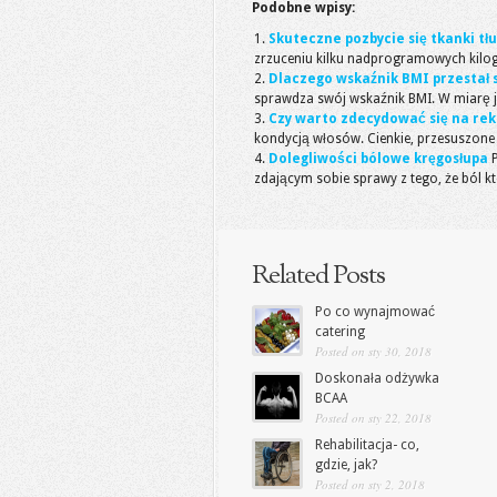
Podobne wpisy:
Skuteczne pozbycie się tkanki tł
zrzuceniu kilku nadprogramowych kilogr
Dlaczego wskaźnik BMI przestał 
sprawdza swój wskaźnik BMI. W miarę jak
Czy warto zdecydować się na re
kondycją włosów. Cienkie, przesuszone 
Dolegliwości bólowe kręgosłupa
zdającym sobie sprawy z tego, że ból kt
Related Posts
Po co wynajmować
catering
Posted on sty 30, 2018
Doskonała odżywka
BCAA
Posted on sty 22, 2018
Rehabilitacja- co,
gdzie, jak?
Posted on sty 2, 2018