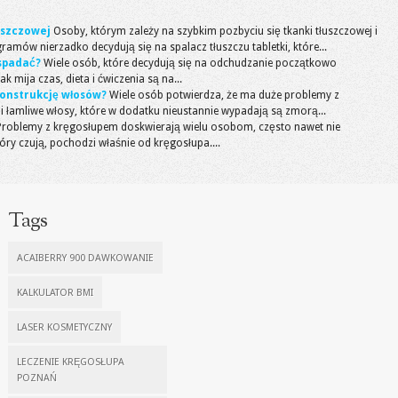
uszczowej
Osoby, którym zależy na szybkim pozbyciu się tkanki tłuszczowej i
amów nierzadko decydują się na spalacz tłuszczu tabletki, które...
spadać?
Wiele osób, które decydują się na odchudzanie początkowo
 mija czas, dieta i ćwiczenia są na...
konstrukcję włosów?
Wiele osób potwierdza, że ma duże problemy z
i łamliwe włosy, które w dodatku nieustannie wypadają są zmorą...
Problemy z kręgosłupem doskwierają wielu osobom, często nawet nie
óry czują, pochodzi właśnie od kręgosłupa....
Tags
ACAIBERRY 900 DAWKOWANIE
KALKULATOR BMI
LASER KOSMETYCZNY
LECZENIE KRĘGOSŁUPA
POZNAŃ