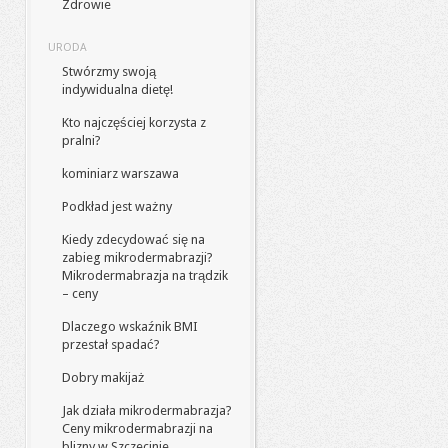
Zdrowie
URODA
Stwórzmy swoją
indywidualna dietę!
Kto najczęściej korzysta z
pralni?
kominiarz warszawa
Podkład jest ważny
Kiedy zdecydować się na
zabieg mikrodermabrazji?
Mikrodermabrazja na trądzik
– ceny
Dlaczego wskaźnik BMI
przestał spadać?
Dobry makijaż
Jak działa mikrodermabrazja?
Ceny mikrodermabrazji na
blizny w Szczecinie