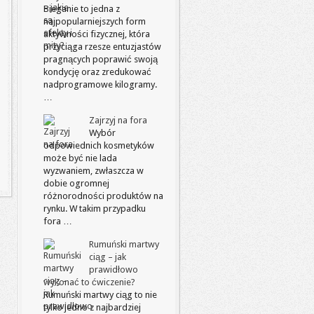
Bieganie to jedna z
najpopularniejszych form
aktywności fizycznej, która
przyciąga rzesze entuzjastów
pragnących poprawić swoją
kondycję oraz zredukować
nadprogramowe kilogramy.
…
Zajrzyj na fora
Wybór
odpowiednich kosmetyków
może być nie lada
wyzwaniem, zwłaszcza w
dobie ogromnej
różnorodności produktów na
rynku. W takim przypadku
fora …
Rumuński martwy
ciąg – jak
prawidłowo
wykonać to ćwiczenie?
Rumuński martwy ciąg to nie
tylko jedno z najbardziej