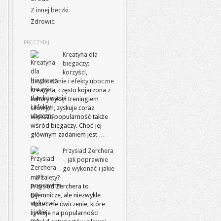
Z innej beczki
Zdrowie
PRECZYTAJ
Kreatyna dla
biegaczy:
korzyści,
dawkowanie i efekty uboczne
Kreatyna, często kojarzona z
kulturystyką i treningiem
siłowym, zyskuje coraz
większą popularność także
wśród biegaczy. Choć jej
głównym zadaniem jest …
Przysiad Zerchera
– jak poprawnie
go wykonać i jakie
ma zalety?
Przysiad Zerchera to
tajemnicze, ale niezwykle
skuteczne ćwiczenie, które
zyskuje na popularności