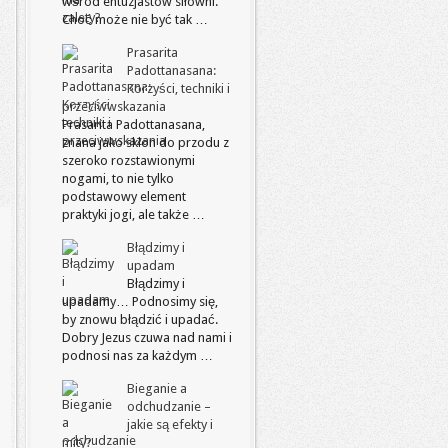
wśród entuzjastów siłowni.
Choć może nie być tak …
Prasarita
Padottanasana:
Korzyści, techniki i
przeciwwskazania
Prasarita Padottanasana,
znana jako skłon do przodu z
szeroko rozstawionymi
nogami, to nie tylko
podstawowy element
praktyki jogi, ale także …
Błądzimy i
upadam
Błądzimy i
upadamy… Podnosimy się,
by znowu błądzić i upadać.
Dobry Jezus czuwa nad nami i
podnosi nas za każdym …
Bieganie a
odchudzanie –
jakie są efekty i
mity?