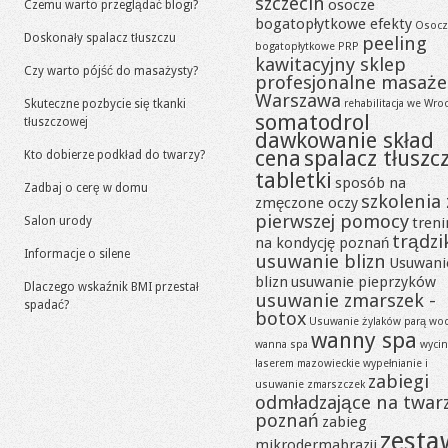
szczecin
osocze
Czemu warto przeglądać blogi?
bogatopłytkowe efekty
Osocz
Doskonały spalacz tłuszczu
peeling
bogatopłytkowe PRP
kawitacyjny sklep
Czy warto pójść do masażysty?
profesjonalne masaże
Warszawa
Skuteczne pozbycie się tkanki
rehabilitacja we Wro
somatodrol
tłuszczowej
dawkowanie skład
cena
spalacz tłuszc
Kto dobierze podkład do twarzy?
tabletki
sposób na
Zadbaj o cerę w domu
szkolenia 
zmęczone oczy
pierwszej pomocy
Salon urody
tren
trądzi
na kondycję poznań
Informacje o silene
usuwanie blizn
Usuwani
blizn
usuwanie pieprzyków
Dlaczego wskaźnik BMI przestał
usuwanie zmarszek -
spadać?
botox
Usuwanie żylaków parą wo
wanny spa
wanna spa
wycin
laserem mazowieckie
wypełnianie i
zabiegi
usuwanie zmarszczek
odmładzające na twar
poznań
zabieg
zesta
mikrodermabrazji