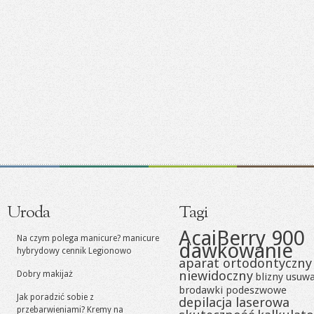
Uroda
Tagi
AcaiBerry 900
Na czym polega manicure? manicure
dawkowanie
hybrydowy cennik Legionowo
aparat ortodontyczny
niewidoczny
Dobry makijaż
blizny usuw
brodawki podeszwowe
Jak poradzić sobie z
depilacja laserowa
przebarwieniami? Kremy na