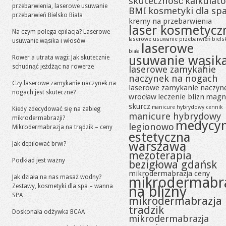
skuteczność
kalkulato
przebarwienia, laserowe usuwanie
BMI
kosmetyki dla sp
przebarwień Bielsko Biała
kremy na przebarwienia
laser kosmetycz
Na czym polega epilacja? Laserowe
laserowe usuwanie przebarwień biels
usuwanie wąsika i włosów
laserowe
biała
usuwanie wąsik
Rower a utrata wagi: Jak skutecznie
schudnąć jeżdżąc na rowerze
laserowe zamykanie
naczynek na nogach
Czy laserowe zamykanie naczynek na
laserowe zamykanie naczyn
nogach jest skuteczne?
wrocław
leczenie blizn
magn
skurcz
manicure hybrydowy cennik
Kiedy zdecydować się na zabieg
manicure hybrydowy
mikrodermabrazji?
medycy
legionowo
Mikrodermabrazja na trądzik – ceny
estetyczna
warszawa
Jak depilować brwi?
mezoterapia
Podkład jest ważny
bezigłowa gdańsk
mikrodermabrazja ceny
Jak działa na nas masaż wodny?
mikrodermabr
Zestawy, kosmetyki dla spa – wanna
na blizny
SPA
mikrodermabrazja
tradzik
Doskonała odżywka BCAA
mikrodermabrazja