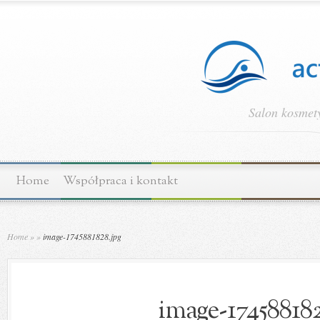
Salon kosmety
Home
Współpraca i kontakt
Home
»
»
image-1745881828.jpg
image-174588182