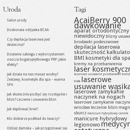
Uroda
Tagi
AcaiBerry 900
Salon urody
dawkowanie
aparat ortodontyczny
Doskonała odżywka BCAA
niewidoczny
blizny usuw
Czy depilacja laserowa jest
brodawki podeszwowe
skuteczna?
depilacja laserowa
skuteczność
kalkulato
Działanie zabiegu z wykorzystaniem
BMI
kosmetyki dla sp
osocza bogatopłytkowego PRP. Jakie
kremy na przebarwienia
efekty?
laser kosmetycz
Jak działa na nas masaż wodny?
laserowe usuwanie przebarwień biels
laserowe
Zestawy, kosmetyki dla spa – wanna
biała
usuwanie wąsik
SPA
laserowe zamykanie
Jak skutecznie pozbyć się rozstępów i
naczynek na nogach
blizn? Leczenie i usuwanie blizn
laserowe zamykanie naczyn
wrocław
leczenie blizn
magn
Jak depilować brwi?
skurcz
manicure hybrydowy cennik
manicure hybrydowy
Kto dobierze podkład do twarzy?
medycy
legionowo
Odzież damska – jak przygotować się