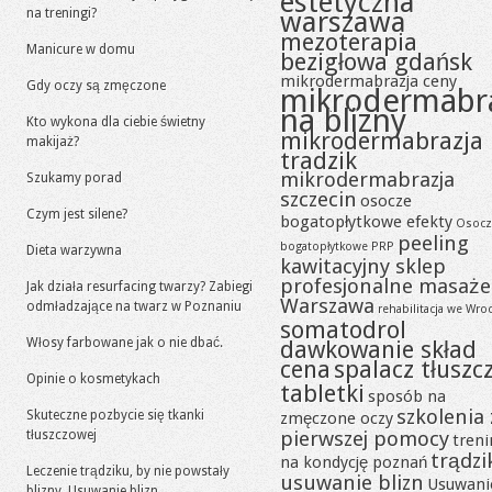
estetyczna
na treningi?
warszawa
mezoterapia
Manicure w domu
bezigłowa gdańsk
mikrodermabrazja ceny
Gdy oczy są zmęczone
mikrodermabr
na blizny
Kto wykona dla ciebie świetny
mikrodermabrazja
makijaż?
tradzik
mikrodermabrazja
Szukamy porad
szczecin
osocze
Czym jest silene?
bogatopłytkowe efekty
Osocz
peeling
bogatopłytkowe PRP
Dieta warzywna
kawitacyjny sklep
profesjonalne masaże
Jak działa resurfacing twarzy? Zabiegi
Warszawa
odmładzające na twarz w Poznaniu
rehabilitacja we Wro
somatodrol
Włosy farbowane jak o nie dbać.
dawkowanie skład
cena
spalacz tłuszc
Opinie o kosmetykach
tabletki
sposób na
szkolenia 
Skuteczne pozbycie się tkanki
zmęczone oczy
pierwszej pomocy
tłuszczowej
tren
trądzi
na kondycję poznań
Leczenie trądziku, by nie powstały
usuwanie blizn
Usuwani
blizny. Usuwanie blizn.