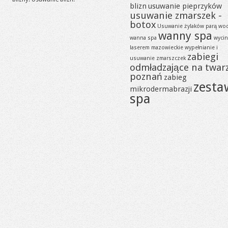
blizn
usuwanie pieprzyków
usuwanie zmarszek -
botox
Usuwanie żylaków parą wo
wanny spa
wanna spa
wycin
laserem mazowieckie
wypełnianie i
zabiegi
usuwanie zmarszczek
odmładzające na twar
poznań
zabieg
zesta
mikrodermabrazji
spa