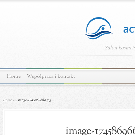
Salon kosmety
Home
Współpraca i kontakt
Home
»
»
image-1745869664.jpg
image-174586966