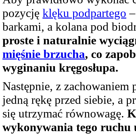
pozycję
klęku podpartego
–
barkami, a kolana pod biod
proste i naturalnie wyciąg
mięśnie brzucha
, co zapo
wyginaniu kręgosłupa.
Następnie, z zachowaniem pe
jedną rękę przed siebie, a p
się utrzymać równowagę.
K
wykonywania tego ruchu u