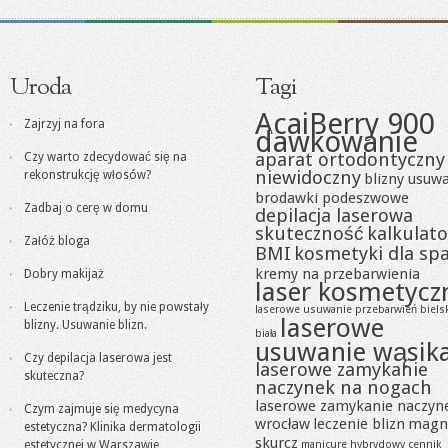
Uroda
Tagi
AcaiBerry 900
Zajrzyj na fora
dawkowanie
aparat ortodontyczny
Czy warto zdecydować się na
niewidoczny
rekonstrukcję włosów?
blizny usuw
brodawki podeszwowe
Zadbaj o cerę w domu
depilacja laserowa
skuteczność
kalkulato
Załóż bloga
BMI
kosmetyki dla sp
kremy na przebarwienia
Dobry makijaż
laser kosmetycz
Leczenie trądziku, by nie powstały
laserowe usuwanie przebarwień biels
laserowe
blizny. Usuwanie blizn.
biała
usuwanie wąsik
Czy depilacja laserowa jest
laserowe zamykanie
skuteczna?
naczynek na nogach
laserowe zamykanie naczyn
Czym zajmuje się medycyna
wrocław
leczenie blizn
magn
estetyczna? Klinika dermatologii
skurcz
estetycznej w Warszawie
manicure hybrydowy cennik