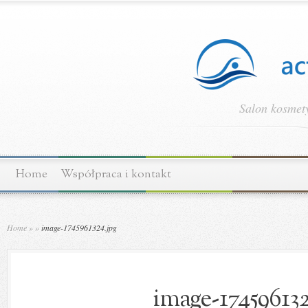
Salon kosmety
Home
Współpraca i kontakt
Home
»
»
image-1745961324.jpg
image-174596132