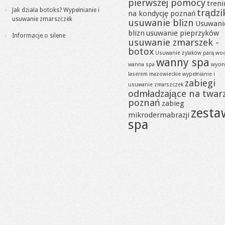
pierwszej pomocy
tren
Jak działa botoks? Wypełnianie i
trądzi
na kondycję poznań
usuwanie zmarszczek
usuwanie blizn
Usuwani
blizn
usuwanie pieprzyków
Informacje o silene
usuwanie zmarszek -
botox
Usuwanie żylaków parą wo
wanny spa
wanna spa
wycin
laserem mazowieckie
wypełnianie i
zabiegi
usuwanie zmarszczek
odmładzające na twar
poznań
zabieg
zesta
mikrodermabrazji
spa