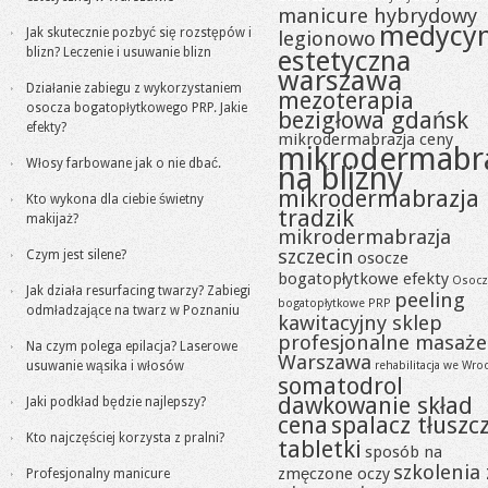
manicure hybrydowy
medycy
Jak skutecznie pozbyć się rozstępów i
legionowo
blizn? Leczenie i usuwanie blizn
estetyczna
warszawa
Działanie zabiegu z wykorzystaniem
mezoterapia
osocza bogatopłytkowego PRP. Jakie
bezigłowa gdańsk
efekty?
mikrodermabrazja ceny
mikrodermabr
Włosy farbowane jak o nie dbać.
na blizny
mikrodermabrazja
Kto wykona dla ciebie świetny
tradzik
makijaż?
mikrodermabrazja
szczecin
Czym jest silene?
osocze
bogatopłytkowe efekty
Osocz
Jak działa resurfacing twarzy? Zabiegi
peeling
bogatopłytkowe PRP
odmładzające na twarz w Poznaniu
kawitacyjny sklep
profesjonalne masaże
Na czym polega epilacja? Laserowe
Warszawa
usuwanie wąsika i włosów
rehabilitacja we Wro
somatodrol
dawkowanie skład
Jaki podkład będzie najlepszy?
cena
spalacz tłuszc
Kto najczęściej korzysta z pralni?
tabletki
sposób na
szkolenia 
zmęczone oczy
Profesjonalny manicure