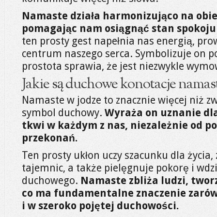
Namaste działa harmonizująco na obie
pomagając nam osiągnąć stan spokoju 
ten prosty gest napełnia nas energią, pr
centrum naszego serca. Symbolizuje on poł
prostota sprawia, że jest niezwykle wymo
Jakie są duchowe konotacje namast
Namaste w jodze to znacznie więcej niż zwy
symbol duchowy.
Wyraża on uznanie dla 
tkwi w każdym z nas, niezależnie od p
przekonań.
Ten prosty ukłon uczy szacunku dla życia
tajemnic, a także pielęgnuje pokorę i wdz
duchowego.
Namaste zbliża ludzi, twor
co ma fundamentalne znaczenie zarówn
i w szeroko pojętej duchowości.