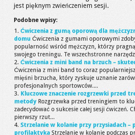
jest pięknym zwieńczeniem sesji.
Podobne wpisy:
Ćwiczenia z gumą oporową dla mężczyzn
domu
Ćwiczenia z gumami oporowymi zdoby
popularność wśród mężczyzn, którzy pragną
swojego treningu. Te wszechstronne narzędzi
Ćwiczenia z mini band na brzuch – skut
Ćwiczenia z mini band to coraz popularniej
mięśni brzucha, który zyskuje uznanie zaró
profesjonalnych sportowców....
Kluczowe znaczenie rozgrzewki przed tre
metody
Rozgrzewka przed treningiem to kl
zadecydować o sukcesie całej sesji ćwiczeń. 
pierwszy rzut...
Strzelanie w kolanie przy przysiadach – 
profilaktyka
Strzelanie w kolanie podczas p