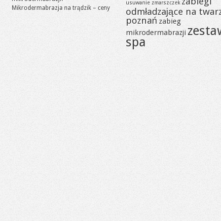
zabiegi
usuwanie zmarszczek
Mikrodermabrazja na trądzik – ceny
odmładzające na twar
poznań
zabieg
zesta
mikrodermabrazji
spa