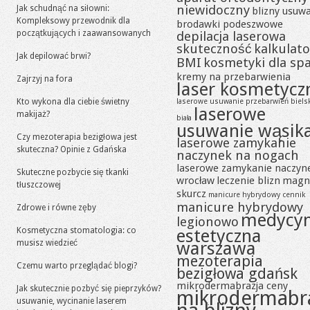
niewidoczny
Jak schudnąć na siłowni:
blizny usuw
Kompleksowy przewodnik dla
brodawki podeszwowe
początkujących i zaawansowanych
depilacja laserowa
skuteczność
kalkulato
Jak depilować brwi?
BMI
kosmetyki dla sp
kremy na przebarwienia
Zajrzyj na fora
laser kosmetycz
Kto wykona dla ciebie świetny
laserowe usuwanie przebarwień biels
laserowe
makijaż?
biała
usuwanie wąsik
Czy mezoterapia bezigłowa jest
laserowe zamykanie
skuteczna? Opinie z Gdańska
naczynek na nogach
laserowe zamykanie naczyn
Skuteczne pozbycie się tkanki
wrocław
leczenie blizn
magn
tłuszczowej
skurcz
manicure hybrydowy cennik
manicure hybrydowy
Zdrowe i równe zęby
medycy
legionowo
Kosmetyczna stomatologia: co
estetyczna
musisz wiedzieć
warszawa
mezoterapia
Czemu warto przeglądać blogi?
bezigłowa gdańsk
mikrodermabrazja ceny
Jak skutecznie pozbyć się pieprzyków?
mikrodermabr
usuwanie, wycinanie laserem