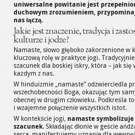
uniwersalne powitanie jest przepełnio
duchowym zrozumieniem, przypominają
nas łączą.
Jakie jest znaczenie, tradycja i za
kulturze i jodze?
Namaste, słowo głęboko zakorzenione w k
kluczową rolę w praktyce jogi. Tradycyjnie
szacunek dla boskiej iskry, która – jak się
każdym z nas.
W hinduizmie „namaste” odzwierciedla p
wszechobecności Boga, okazując tym sam
obecnej w drugim człowieku. Podkreśla 
i wzajemne połączenie wszystkich istot.
W kontekście jogi,
namaste symbolizuje 
szacunek.
Składając dłonie w geście ańd
serca, manifestujemy uznanie dla wewnęt