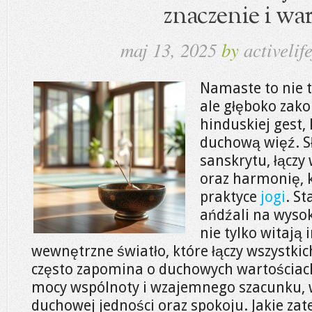
znaczenie i wa
maj 13, 2025
by
activelife
Namaste to nie t
ale głęboko zako
hinduskiej gest,
duchową więź. S
sanskrytu, łączy
oraz harmonię, 
praktyce
jogi
. S
ańdźali na wysok
nie tylko witają
wewnętrzne światło, które łączy wszystkich
często zapomina o duchowych wartościac
mocy wspólnoty i wzajemnego szacunku, 
duchowej jedności oraz spokoju. Jakie za