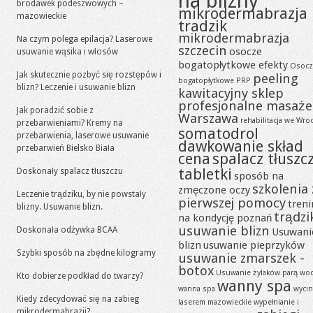
na blizny
brodawek podeszwowych –
mikrodermabrazja
mazowieckie
tradzik
mikrodermabrazja
Na czym polega epilacja? Laserowe
szczecin
osocze
usuwanie wąsika i włosów
bogatopłytkowe efekty
Osocz
Jak skutecznie pozbyć się rozstępów i
peeling
bogatopłytkowe PRP
blizn? Leczenie i usuwanie blizn
kawitacyjny sklep
profesjonalne masaże
Jak poradzić sobie z
Warszawa
rehabilitacja we Wro
przebarwieniami? Kremy na
somatodrol
przebarwienia, laserowe usuwanie
dawkowanie skład
przebarwień Bielsko Biała
cena
spalacz tłuszc
tabletki
Doskonały spalacz tłuszczu
sposób na
szkolenia 
zmęczone oczy
Leczenie trądziku, by nie powstały
pierwszej pomocy
tren
blizny. Usuwanie blizn.
trądzi
na kondycję poznań
usuwanie blizn
Doskonała odżywka BCAA
Usuwani
blizn
usuwanie pieprzyków
Szybki sposób na zbędne kilogramy
usuwanie zmarszek -
botox
Usuwanie żylaków parą wo
Kto dobierze podkład do twarzy?
wanny spa
wanna spa
wycin
Kiedy zdecydować się na zabieg
laserem mazowieckie
wypełnianie i
mikrodermabrazji?