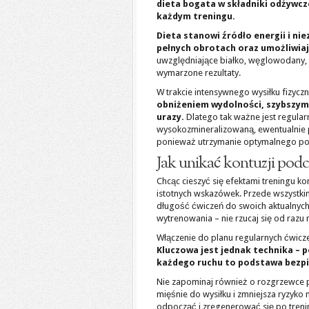
dieta bogata w składniki odżywcz
każdym treningu.
Dieta stanowi źródło energii i ni
pełnych obrotach oraz umożliwiaj
uwzględniające białko, węglowodany, tł
wymarzone rezultaty.
W trakcie intensywnego wysiłku fizyczne
obniżeniem wydolności, szybszym
urazy.
Dlatego tak ważne jest regular
wysokozmineralizowaną, ewentualnie po 
ponieważ utrzymanie optymalnego po
Jak unikać kontuzji pod
Chcąc cieszyć się efektami treningu ko
istotnych wskazówek. Przede wszystki
długość ćwiczeń do swoich aktualnyc
wytrenowania – nie rzucaj się od razu
Włączenie do planu regularnych ćwic
Kluczowa jest jednak technika – 
każdego ruchu to podstawa bezp
Nie zapominaj również o rozgrzewce 
mięśnie do wysiłku i zmniejsza ryzyko
odpocząć i zregenerować się po tren