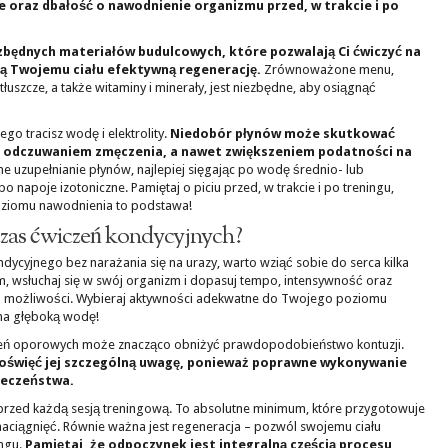
e oraz dbałość o nawodnienie organizmu przed, w trakcie i po
ezbędnych materiałów budulcowych, które pozwalają Ci ćwiczyć na
ą Twojemu ciału efektywną regenerację.
Zrównoważone menu,
uszcze, a także witaminy i minerały, jest niezbędne, aby osiągnąć
go tracisz wodę i elektrolity.
Niedobór płynów może skutkować
 odczuwaniem zmęczenia, a nawet zwiększeniem podatności na
ne uzupełnianie płynów, najlepiej sięgając po wodę średnio- lub
napoje izotoniczne. Pamiętaj o piciu przed, w trakcie i po treningu,
ziomu nawodnienia to podstawa!
czas ćwiczeń kondycyjnych?
ndycyjnego bez narażania się na urazy, warto wziąć sobie do serca kilka
m, wsłuchaj się w swój organizm i dopasuj tempo, intensywność oraz
h możliwości. Wybieraj aktywności adekwatne do Twojego poziomu
 na głęboką wodę!
zeń oporowych może znacząco obniżyć prawdopodobieństwo kontuzji.
poświęć jej szczególną uwagę, ponieważ poprawne wykonywanie
ieczeństwa.
przed każdą sesją treningową. To absolutne minimum, które przygotowuje
 naciągnięć. Równie ważna jest regeneracja – pozwól swojemu ciału
ingu.
Pamiętaj, że odpoczynek jest integralną częścią procesu