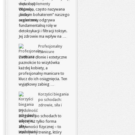
dieta i suplementy
Wątroba, często nazywana
„cichym bohaterem” naszego
organizmu, odgrywa
fundamentalną rolę w
detoksykacji i filtracji toksyn.
Jej zdrowie ma wpływ na …
Profesjonalny
manicure
Zadbane dłonie i estetyczne
paznokcie to wizytówka
każdej kobiety, a
profesjonalny manicure to
klucz do ich osiągnięcia. Ten
wyjątkowy zabieg …
Korzyści biegania
po schodach:
zdrowie, siła i
wydolność
Bieganie po schodach to
więcej niż tylko forma
aktywności fizycznej – to
intensywny trening, który