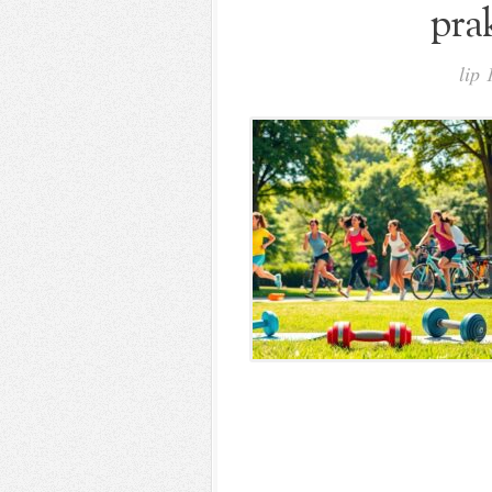
pra
lip