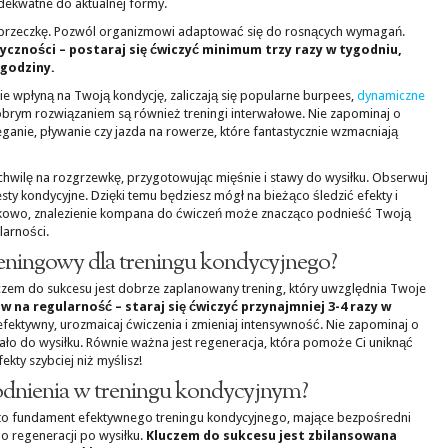
adekwatne do aktualnej formy.
oprzeczkę. Pozwól organizmowi adaptować się do rosnących wymagań.
yczności – postaraj się ćwiczyć minimum trzy razy w tygodniu,
 godziny.
e wpłyną na Twoją kondycję, zaliczają się popularne burpees,
dynamiczne
obrym rozwiązaniem są również treningi interwałowe. Nie zapominaj o
eganie, pływanie czy jazda na rowerze, które fantastycznie wzmacniają
chwilę na rozgrzewkę, przygotowując mięśnie i stawy do wysiłku. Obserwuj
sty kondycyjne. Dzięki temu będziesz mógł na bieżąco śledzić efekty i
kowo, znalezienie kompana do ćwiczeń może znacząco podnieść Twoją
arności.
reningowy dla treningu kondycyjnego?
zem do sukcesu jest dobrze zaplanowany trening, który uwzględnia Twoje
w na regularność – staraj się ćwiczyć przynajmniej 3-4 razy w
fektywny, urozmaicaj ćwiczenia i zmieniaj intensywność. Nie zapominaj o
ało do wysiłku. Równie ważna jest regeneracja, która pomoże Ci uniknąć
ekty szybciej niż myślisz!
awodnienia w treningu kondycyjnym?
to fundament efektywnego treningu kondycyjnego, mające bezpośredni
 regeneracji po wysiłku.
Kluczem do sukcesu jest zbilansowana