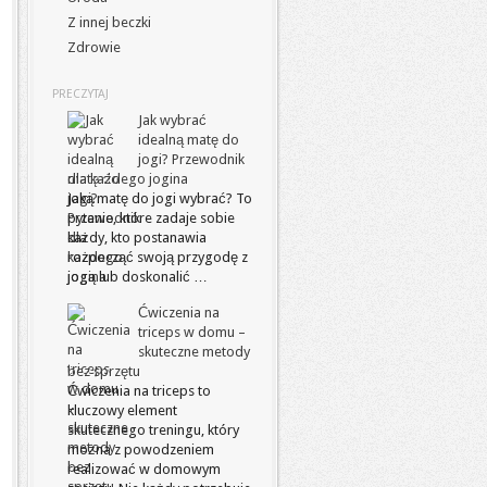
Z innej beczki
Zdrowie
PRECZYTAJ
Jak wybrać
idealną matę do
jogi? Przewodnik
dla każdego jogina
Jaką matę do jogi wybrać? To
pytanie, które zadaje sobie
każdy, kto postanawia
rozpocząć swoją przygodę z
jogą lub doskonalić …
Ćwiczenia na
triceps w domu –
skuteczne metody
bez sprzętu
Ćwiczenia na triceps to
kluczowy element
skutecznego treningu, który
można z powodzeniem
realizować w domowym