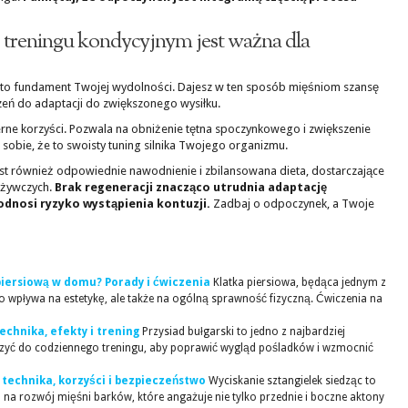
 treningu kondycyjnym jest ważna dla
 to fundament Twojej wydolności. Dajesz w ten sposób mięśniom szansę
eń do adaptacji do zwiększonego wysiłku.
ne korzyści. Pozwala na obniżenie tętna spoczynkowego i zwiększenie
sobie, że to swoisty tuning silnika Twojego organizmu.
t również odpowiednie nawodnienie i zbilansowana dieta, dostarczające
dżywczych.
Brak regeneracji znacząco utrudnia adaptację
odnosi ryzyko wystąpienia kontuzji.
Zadbaj o odpoczynek, a Twoje
piersiową w domu? Porady i ćwiczenia
Klatka piersiowa, będąca jednym z
ko wpływa na estetykę, ale także na ogólną sprawność fizyczną. Ćwiczenia na
technika, efekty i trening
Przysiad bułgarski to jedno z najbardziej
czyć do codziennego treningu, aby poprawić wygląd pośladków i wzmocnić
 technika, korzyści i bezpieczeństwo
Wyciskanie sztangielek siedząc to
ń na rozwój mięśni barków, które angażuje nie tylko przednie i boczne aktony