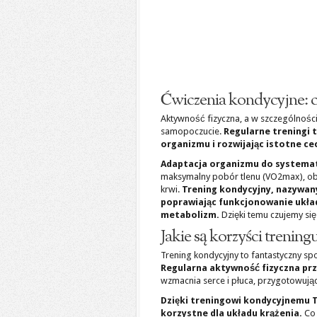
Ćwiczenia kondycyjne: co
Aktywność fizyczna, a w szczególnośc
samopoczucie.
Regularne treningi 
organizmu i rozwijając istotne ce
Adaptacja organizmu do systemat
maksymalny pobór tlenu (VO2max), ob
krwi.
Trening kondycyjny, nazywan
poprawiając funkcjonowanie ukła
metabolizm.
Dzięki temu czujemy się 
Jakie są korzyści trenin
Trening kondycyjny to fantastyczny sp
Regularna aktywność fizyczna pr
wzmacnia serce i płuca, przygotowując
Dzięki treningowi kondycyjnemu T
korzystne dla układu krążenia.
Co 