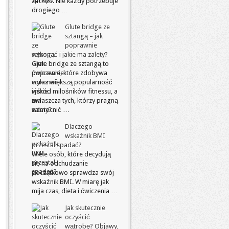
zaciszu. Nie każdy potrzebuje
drogiego …
Glute bridge ze
sztangą – jak
poprawnie
wykonać i jakie ma zalety?
Glute bridge ze sztangą to
ćwiczenie, które zdobywa
coraz większą popularność
wśród miłośników fitnessu, a
zwłaszcza tych, którzy pragną
wzmocnić …
Dlaczego
wskaźnik BMI
przestał spadać?
Wiele osób, które decydują
się na odchudzanie
początkowo sprawdza swój
wskaźnik BMI. W miarę jak
mija czas, dieta i ćwiczenia …
Jak skutecznie
oczyścić
wątrobę? Objawy,