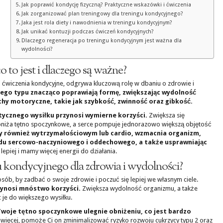
Jak poprawić kondycję fizyczną? Praktyczne wskazówki i ćwiczenia
Jak zorganizować plan treningowy dla treningu kondycyjnego?
Jaka jest rola diety i nawodnienia w treningu kondycyjnym?
Jak unikać kontuzji podczas ćwiczeń kondycyjnych?
Dlaczego regeneracja po treningu kondycyjnym jest ważna dla
wydolności?
 to jest i dlaczego są ważne?
i ćwiczenia kondycyjne, odgrywa kluczową rolę w dbaniu o zdrowie i
tego typu znacząco poprawiają formę, zwiększając wydolność
chy motoryczne, takie jak szybkość, zwinność oraz gibkość.
ycznego wysiłku przynosi wymierne korzyści.
Zwiększa się
niża tętno spoczynkowe, a serce pompuje jednorazowo większą objętość
y również wytrzymałościowym lub cardio, wzmacnia organizm,
du sercowo-naczyniowego i oddechowego, a także usprawniając
lepiej i mamy więcej energii do działania.
gu kondycyjnego dla zdrowia i wydolności?
osób, by zadbać o swoje zdrowie i poczuć się lepiej we własnym ciele.
zynosi mnóstwo korzyści.
Zwiększa wydolność organizmu, a także
 je do większego wysiłku.
woje tętno spoczynkowe ulegnie obniżeniu, co jest bardzo
więcej, pomoże Ci on zminimalizować ryzyko rozwoju cukrzycy typu 2 oraz