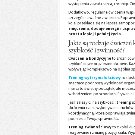
wystąpienia zawału serca, chroniąc 
Dodatkowo, regularne ćwiczenia wspier
szczególnie ważne z wiekiem. Poprawia
kolei przekłada się na lepsze samopoc
zmęczenia, dodaje energii i uspra
prostu lepiej i pełniej życia.
Jakie są rodzaje ćwiczeń
szybkość i zwinność?
Ćwiczenia kondycyjne
to zróżnicow
szybkościowe oraz zwinnościowe. Każd
wpływając kompleksowo na ogólną sp
Trening wytrzymałościowy
to dosk
znacząco podnoszą wydolność organi
marsz to świetny początek, ale możes
wchodzeniem po schodach. Pływanie 
Jeśli zależy Ci na szybkości,
trening 
skróceniu czasu wykonywania ruchów. S
koordynacyjną, które poprawiają zwin
podniesie Twoją sprawność.
Trening zwinnościowy
to z kolei kl
reagowanie i zmianę pozycji ciała. Wy