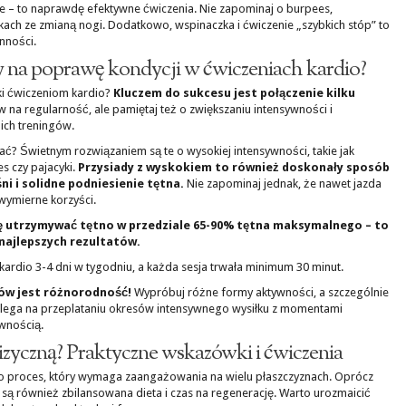
ze – to naprawdę efektywne ćwiczenia. Nie zapominaj o burpees,
kach ze zmianą nogi. Dodatkowo, wspinaczka i ćwiczenie „szybkich stóp” to
nności.
dy na poprawę kondycji w ćwiczeniach kardio?
ki ćwiczeniom kardio?
Kluczem do sukcesu jest połączenie kilku
na regularność, ale pamiętaj też o zwiększaniu intensywności i
ch treningów.
rać? Świetnym rozwiązaniem są te o wysokiej intensywności, takie jak
s czy pajacyki.
Przysiady z wyskokiem to również doskonały sposób
i i solidne podniesienie tętna.
Nie zapominaj jednak, że nawet jazda
wymierne korzyści.
ię utrzymywać tętno w przedziale 65-90% tętna maksymalnego – to
 najlepszych rezultatów.
kardio 3-4 dni w tygodniu, a każda sesja trwała minimum 30 minut.
ów jest różnorodność!
Wypróbuj różne formy aktywności, a szczególnie
olega na przeplataniu okresów intensywnego wysiłku z momentami
wnością.
izyczną? Praktyczne wskazówki i ćwiczenia
 to proces, który wymaga zaangażowania na wielu płaszczyznach. Oprócz
e są również zbilansowana dieta i czas na regenerację. Warto urozmaicić