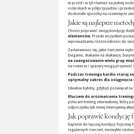
w przód i w tył również na jednej nod
rozkrokach w półprzysiadzie i przesko
doskonałe sposoby na rozwinięcie zwi
Jakie są najlepsze meto
Chcesz poprawić swoją kondycję dzię
elementów.
Przede wszystkim postaw 
wprowadzaniu różnorodności do swoi
Zastanawiasz się, jakie ćwiczenia wyb
bieganie, skakanie na skakance, burpee
na zaangażowanie wielu grup mięśn
na rowerze i spacery mogą przynieść 
Podczas treningu kardio staraj s
optymalny zakres dla osiągnięcia
Idealnie byłoby, gdybyś poświęcał na 
Kluczem do urozmaicenia trening
polecam trening interwałowy, który p
odpoczynku lub mniej intensywną akty
Jak poprawić kondycję f
Dążenie do lepszej kondycji fizycznej
regularnych ćwiczeń, niezwykle istotn