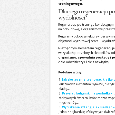
treningowego.
Dlaczego regeneracja po
wydolności?
Regeneracja po treningu kondycyjnym
na odbudowę, a organizmowi przestrz
Regularny odpoczynek przynosi wymier
objętości wyrzutowej serca – wyobraź 
Niezbędnym elementem regeneracji jes
wszystkich potrzebnych składników o
organizmu, spowalnia postępy i p
ciało odwdzięczy Ci się z nawiązką!
Podobne wpisy:
Jak skutecznie trenować klatkę 
kluczowych elementów sylwetki, nie tyl
klatkę...
Przysiad bułgarski na pośladki – 
efektywnych ćwiczeń, które można włą
mięśnie nóg....
Wyciskanie sztangielek siedząc –
jedno z najbardziej efektywnych ćwicze