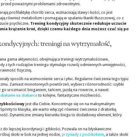
Cię przed poważnymi problemami zdrowotnymi.
ają profilaktykę chorób serca, wzmacniają stawy i kości, co jest
ją również metabolizm i pomagają w spalaniu tkanki tłuszczowej, co z
zucie psychiczne.
Trening kondycyjny skutecznie redukuje uczucie
wnia krążenie krwi, dzięki czemu każdego dnia możesz czuć się po
 kondycyjnych: treningi na wytrzymałość,
ana gama aktywności, obejmująca treningi wytrzymałościowe,
y z tych rodzajów treningu stymuluje rozwój odmiennych umiejętności,
rawność fizyczną.
onały sposób na wzmocnienie serca i płuc. Regularne ćwiczenia tego typu
zmu. Zamiast monotonnych powtórzeń, wybierz różnorodność: szybki
z go urozmaicić bieganiem, tańcem, jazdą na rowerze, a nawet
i
skakanie na skakance
to kolejne, fantastyczne możliwości.
szybkościowy
jest dla Ciebie. Koncentruje się on na maksymalnym
printy to klasyka, ale warto włączyć również ćwiczenia z drabinką
ność. Dynamiczne zmiany kierunku biegu to dodatkowy element, który
ucz do lepszej koordynacji i gibkości. Pozwala on na błyskawiczne
próbuj skoki w bok na jednej nodze,
przysiady z podskokiem
, a także skoki