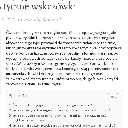
ktyczne wskazówki
 11, 2025
by
activelifefitness.pl
Ćwiczenia kondycyjne to nie tylko sposób na poprawę wyglądu, ale
przede wszystkim kluczowy element zdrowego stylu życia. Regularna
aktywność tego typu prowadzi do znaczących zmian w organizmie,
takich jak zwiększenie wydolności sercowo-naczyniowej oraz poprawa
ogólnej kondycji fizycznej. Dzięki różnorodnym formom treningu, od
wytrzymałościowych po szybkościowe, każdy może znaleźć coś dla
siebie. W dzisiejszym świecie, gdzie styl życia często prowadzi do
siedzącego trybu życia, ćwiczenia kondycyjne stają się niezbędne dla
utrzymania zdrowia i dobrego samopoczucia. Dlatego warto
zainwestować czas w treningi, które przyniosą długofalowe korzyści
zarówno dla ciała, jak i dla umysłu.
Spis treści
Ćwiczenia kondycyjne: co to jest i dlaczego są ważne?
Jakie są korzyści treningu kondycyjnego dla zdrowia i wydolności?
Jakie są rodzaje ćwiczeń kondycyjnych: treningi na wytrzymałość,
szybkość i zwinność?
Jakie są najlepsze metody na poprawę kondycji w ćwiczeniach kardio?