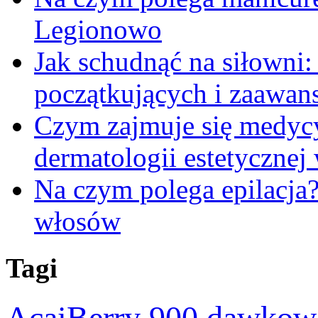
Legionowo
Jak schudnąć na siłowni
początkujących i zaawa
Czym zajmuje się medycy
dermatologii estetycznej
Na czym polega epilacja
włosów
Tagi
AcaiBerry 900 dawkow