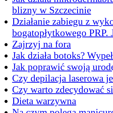
blizny w Szczecinie
Działanie zabiegu z wyk
bogatopłytkowego PRP. J
Zajrzyj na fora
Jak działa botoks? Wypeł
Jak poprawić swoją urod
Czy depilacja laserowa je
Czy warto zdecydować si
Dieta warzywna
Na czym polega manicur