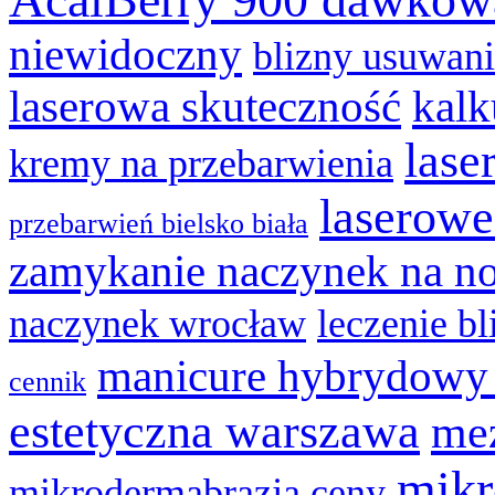
niewidoczny
blizny usuwan
laserowa skuteczność
kalk
lase
kremy na przebarwienia
laserowe
przebarwień bielsko biała
zamykanie naczynek na n
naczynek wrocław
leczenie bl
manicure hybrydowy
cennik
estetyczna warszawa
mez
mikr
mikrodermabrazja ceny