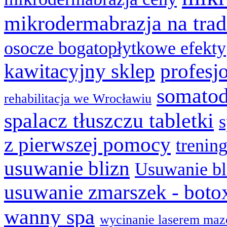
mikrodermabrazja na trad
osocze bogatopłytkowe efekty
kawitacyjny sklep
profesj
somatod
rehabilitacja we Wrocławiu
spalacz tłuszczu tabletki
z pierwszej pomocy
trenin
usuwanie blizn
Usuwanie bl
usuwanie zmarszek - boto
wanny spa
wycinanie laserem maz