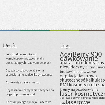
Uroda
Tagi
AcaiBerry 900
Jak schudnąć na siłowni:
dawkowanie
Kompleksowy przewodnik dla
aparat ortodontyczny
początkujących i zaawansowanych
niewidoczny
blizny usuw
Czy warto zdecydować się na
brodawki podeszwowe
profesjonalne zabiegi kosmetyczne?
depilacja laserowa
skuteczność
kalkulato
Doskonały spalacz tłuszczu
BMI
kosmetyki dla sp
kremy na przebarwienia
Czy laserowe zamykanie naczynek na
laser kosmetycz
nogach jest skuteczne?
laserowe usuwanie przebarwień biels
laserowe
Na czym polega epilacja? Laserowe
biała