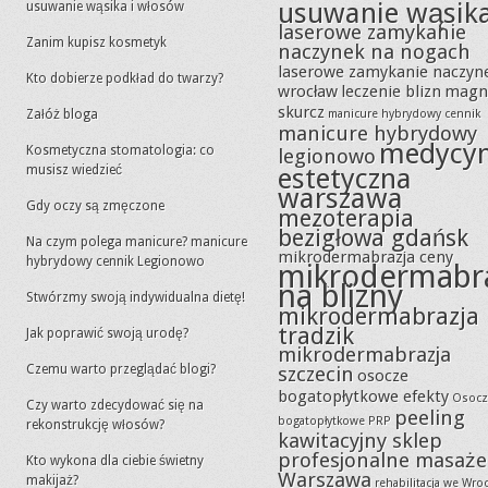
usuwanie wąsik
usuwanie wąsika i włosów
laserowe zamykanie
Zanim kupisz kosmetyk
naczynek na nogach
laserowe zamykanie naczyn
Kto dobierze podkład do twarzy?
wrocław
leczenie blizn
magn
skurcz
Załóż bloga
manicure hybrydowy cennik
manicure hybrydowy
medycy
Kosmetyczna stomatologia: co
legionowo
musisz wiedzieć
estetyczna
warszawa
Gdy oczy są zmęczone
mezoterapia
bezigłowa gdańsk
Na czym polega manicure? manicure
mikrodermabrazja ceny
hybrydowy cennik Legionowo
mikrodermabr
na blizny
Stwórzmy swoją indywidualna dietę!
mikrodermabrazja
tradzik
Jak poprawić swoją urodę?
mikrodermabrazja
Czemu warto przeglądać blogi?
szczecin
osocze
bogatopłytkowe efekty
Osocz
Czy warto zdecydować się na
peeling
bogatopłytkowe PRP
rekonstrukcję włosów?
kawitacyjny sklep
profesjonalne masaże
Kto wykona dla ciebie świetny
Warszawa
makijaż?
rehabilitacja we Wro