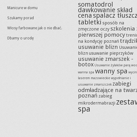
somatodrol
Manicure w domu
dawkowanie skład
cena
spalacz tłuszc
Szukamy porad
tabletki
sposób na
szkolenia 
Włosy farbowane jak o nie dbać.
zmęczone oczy
pierwszej pomocy
tren
Dbamy o urodę
trądzi
na kondycję poznań
usuwanie blizn
Usuwani
blizn
usuwanie pieprzyków
usuwanie zmarszek -
botox
Usuwanie żylaków parą wo
wanny spa
wanna spa
wycin
laserem mazowieckie
wypełnianie i
zabiegi
usuwanie zmarszczek
odmładzające na twar
poznań
zabieg
zesta
mikrodermabrazji
spa