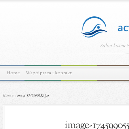
Salon kosmety
Home
Współpraca i kontakt
Home
»
»
image-1745990552.jpg
image-174599055