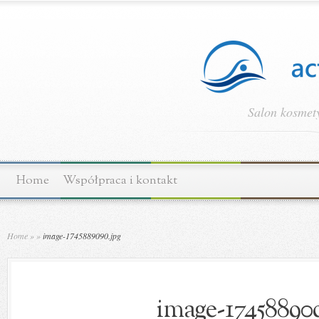
Salon kosmety
Home
Współpraca i kontakt
Home
»
»
image-1745889090.jpg
image-174588909