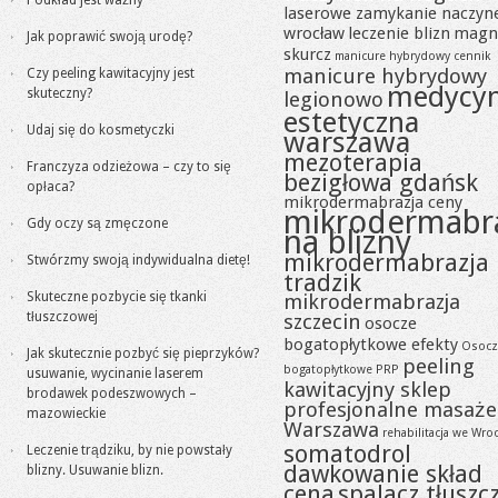
Podkład jest ważny
laserowe zamykanie naczyn
wrocław
leczenie blizn
magn
Jak poprawić swoją urodę?
skurcz
manicure hybrydowy cennik
manicure hybrydowy
Czy peeling kawitacyjny jest
medycy
skuteczny?
legionowo
estetyczna
Udaj się do kosmetyczki
warszawa
mezoterapia
Franczyza odzieżowa – czy to się
bezigłowa gdańsk
opłaca?
mikrodermabrazja ceny
mikrodermabr
Gdy oczy są zmęczone
na blizny
mikrodermabrazja
Stwórzmy swoją indywidualna dietę!
tradzik
Skuteczne pozbycie się tkanki
mikrodermabrazja
tłuszczowej
szczecin
osocze
bogatopłytkowe efekty
Osocz
Jak skutecznie pozbyć się pieprzyków?
peeling
bogatopłytkowe PRP
usuwanie, wycinanie laserem
kawitacyjny sklep
brodawek podeszwowych –
profesjonalne masaże
mazowieckie
Warszawa
rehabilitacja we Wro
somatodrol
Leczenie trądziku, by nie powstały
dawkowanie skład
blizny. Usuwanie blizn.
cena
spalacz tłuszc