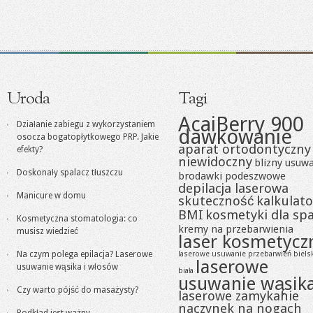
Uroda
Tagi
AcaiBerry 900
Działanie zabiegu z wykorzystaniem
dawkowanie
osocza bogatopłytkowego PRP. Jakie
aparat ortodontyczny
efekty?
niewidoczny
blizny usuw
Doskonały spalacz tłuszczu
brodawki podeszwowe
depilacja laserowa
Manicure w domu
skuteczność
kalkulato
BMI
kosmetyki dla sp
Kosmetyczna stomatologia: co
kremy na przebarwienia
musisz wiedzieć
laser kosmetycz
Na czym polega epilacja? Laserowe
laserowe usuwanie przebarwień biels
laserowe
usuwanie wąsika i włosów
biała
usuwanie wąsik
Czy warto pójść do masażysty?
laserowe zamykanie
naczynek na nogach