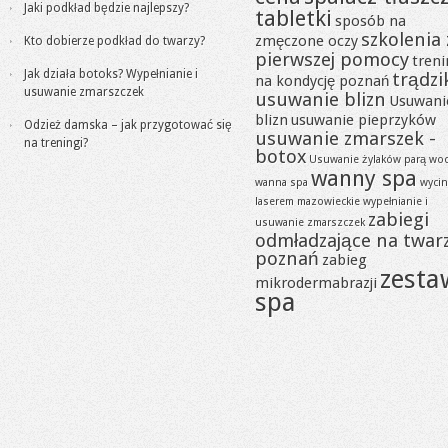
Jaki podkład będzie najlepszy?
tabletki
sposób na
szkolenia 
zmęczone oczy
Kto dobierze podkład do twarzy?
pierwszej pomocy
tren
Jak działa botoks? Wypełnianie i
trądzi
na kondycję poznań
usuwanie zmarszczek
usuwanie blizn
Usuwani
blizn
usuwanie pieprzyków
Odzież damska – jak przygotować się
usuwanie zmarszek -
na treningi?
botox
Usuwanie żylaków parą wo
wanny spa
wanna spa
wycin
laserem mazowieckie
wypełnianie i
zabiegi
usuwanie zmarszczek
odmładzające na twar
poznań
zabieg
zesta
mikrodermabrazji
spa