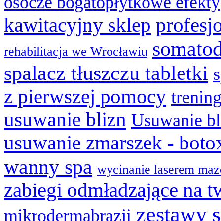
osocze bogatopłytkowe efekty
kawitacyjny sklep
profesj
somatod
rehabilitacja we Wrocławiu
spalacz tłuszczu tabletki
z pierwszej pomocy
trenin
usuwanie blizn
Usuwanie bl
usuwanie zmarszek - boto
wanny spa
wycinanie laserem maz
zabiegi odmładzające na t
zestawy 
mikrodermabrazji