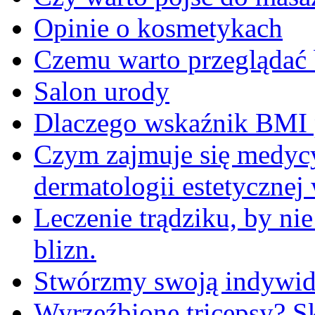
Opinie o kosmetykach
Czemu warto przeglądać 
Salon urody
Dlaczego wskaźnik BMI p
Czym zajmuje się medycy
dermatologii estetycznej
Leczenie trądziku, by ni
blizn.
Stwórzmy swoją indywidu
Wyrzeźbione tricepsy? Sk