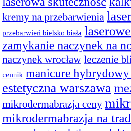
laserowa skuteczność
kalk
lase
kremy na przebarwienia
laserowe
przebarwień bielsko biała
zamykanie naczynek na n
naczynek wrocław
leczenie bl
manicure hybrydowy
cennik
estetyczna warszawa
mez
mikr
mikrodermabrazja ceny
mikrodermabrazja na trad