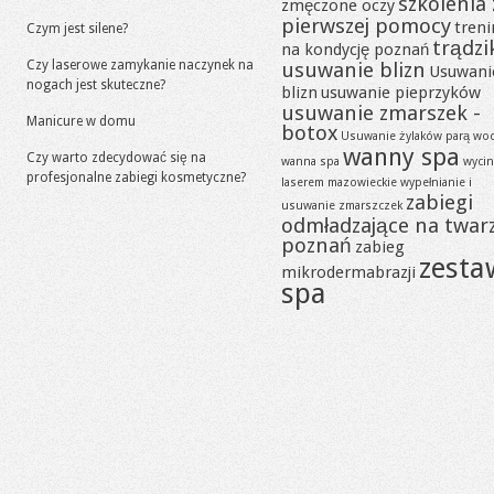
szkolenia 
zmęczone oczy
pierwszej pomocy
tren
Czym jest silene?
trądzi
na kondycję poznań
Czy laserowe zamykanie naczynek na
usuwanie blizn
Usuwani
nogach jest skuteczne?
blizn
usuwanie pieprzyków
usuwanie zmarszek -
Manicure w domu
botox
Usuwanie żylaków parą wo
wanny spa
Czy warto zdecydować się na
wanna spa
wycin
profesjonalne zabiegi kosmetyczne?
laserem mazowieckie
wypełnianie i
zabiegi
usuwanie zmarszczek
odmładzające na twar
poznań
zabieg
zesta
mikrodermabrazji
spa