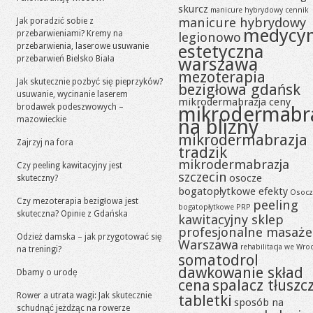
skurcz
manicure hybrydowy cennik
manicure hybrydowy
Jak poradzić sobie z
medycy
przebarwieniami? Kremy na
legionowo
przebarwienia, laserowe usuwanie
estetyczna
przebarwień Bielsko Biała
warszawa
mezoterapia
Jak skutecznie pozbyć się pieprzyków?
bezigłowa gdańsk
usuwanie, wycinanie laserem
mikrodermabrazja ceny
brodawek podeszwowych –
mikrodermabr
mazowieckie
na blizny
mikrodermabrazja
Zajrzyj na fora
tradzik
mikrodermabrazja
Czy peeling kawitacyjny jest
szczecin
osocze
skuteczny?
bogatopłytkowe efekty
Osocz
Czy mezoterapia bezigłowa jest
peeling
bogatopłytkowe PRP
skuteczna? Opinie z Gdańska
kawitacyjny sklep
profesjonalne masaże
Odzież damska – jak przygotować się
Warszawa
rehabilitacja we Wro
na treningi?
somatodrol
dawkowanie skład
Dbamy o urodę
cena
spalacz tłuszc
Rower a utrata wagi: Jak skutecznie
tabletki
sposób na
schudnąć jeżdżąc na rowerze