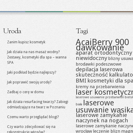
Uroda
Tagi
AcaiBerry 900
Zanim kupisz kosmetyk
dawkowanie
aparat ortodontyczny
Jak działa na nas masaż wodny?
niewidoczny
Zestawy, kosmetyki dla spa – wanna
blizny usuw
SPA
brodawki podeszwowe
depilacja laserowa
Jaki podkład będzie najlepszy?
skuteczność
kalkulato
BMI
kosmetyki dla sp
Jak poprawić swoją urodę?
kremy na przebarwienia
laser kosmetycz
Zadbaj o cerę w domu
laserowe usuwanie przebarwień biels
laserowe
Jak działa resurfacing twarzy? Zabiegi
biała
odmładzające na twarz w Poznaniu
usuwanie wąsik
laserowe zamykanie
Czemu warto przeglądać blogi?
naczynek na nogach
laserowe zamykanie naczyn
Czy warto zdecydować się na
wrocław
leczenie blizn
magn
rekonstrukcję włosów?