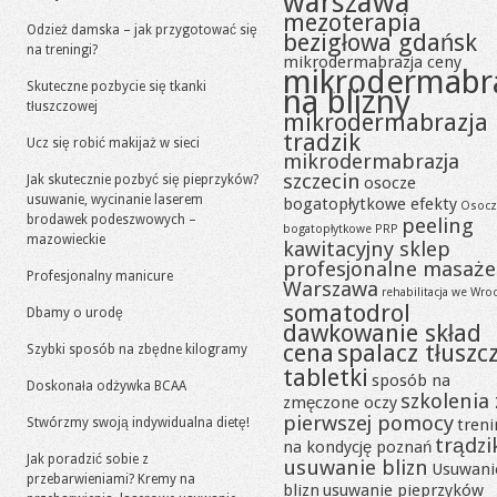
warszawa
mezoterapia
Odzież damska – jak przygotować się
bezigłowa gdańsk
na treningi?
mikrodermabrazja ceny
mikrodermabr
Skuteczne pozbycie się tkanki
na blizny
tłuszczowej
mikrodermabrazja
tradzik
Ucz się robić makijaż w sieci
mikrodermabrazja
szczecin
Jak skutecznie pozbyć się pieprzyków?
osocze
usuwanie, wycinanie laserem
bogatopłytkowe efekty
Osocz
brodawek podeszwowych –
peeling
bogatopłytkowe PRP
mazowieckie
kawitacyjny sklep
profesjonalne masaże
Profesjonalny manicure
Warszawa
rehabilitacja we Wro
somatodrol
Dbamy o urodę
dawkowanie skład
cena
spalacz tłuszc
Szybki sposób na zbędne kilogramy
tabletki
sposób na
Doskonała odżywka BCAA
szkolenia 
zmęczone oczy
pierwszej pomocy
Stwórzmy swoją indywidualna dietę!
tren
trądzi
na kondycję poznań
Jak poradzić sobie z
usuwanie blizn
Usuwani
przebarwieniami? Kremy na
blizn
usuwanie pieprzyków