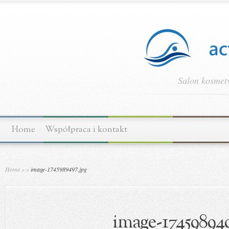
Salon kosmety
Home
Współpraca i kontakt
Home
»
»
image-1745989497.jpg
image-174598949