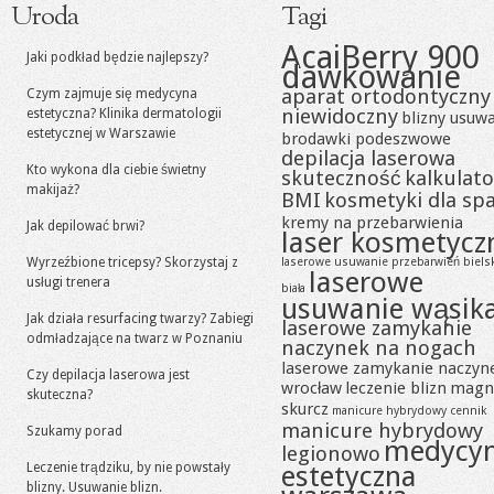
Uroda
Tagi
AcaiBerry 900
Jaki podkład będzie najlepszy?
dawkowanie
aparat ortodontyczny
Czym zajmuje się medycyna
niewidoczny
estetyczna? Klinika dermatologii
blizny usuw
estetycznej w Warszawie
brodawki podeszwowe
depilacja laserowa
Kto wykona dla ciebie świetny
skuteczność
kalkulato
makijaż?
BMI
kosmetyki dla sp
kremy na przebarwienia
Jak depilować brwi?
laser kosmetycz
Wyrzeźbione tricepsy? Skorzystaj z
laserowe usuwanie przebarwień biels
laserowe
usługi trenera
biała
usuwanie wąsik
Jak działa resurfacing twarzy? Zabiegi
laserowe zamykanie
odmładzające na twarz w Poznaniu
naczynek na nogach
laserowe zamykanie naczyn
Czy depilacja laserowa jest
wrocław
leczenie blizn
magn
skuteczna?
skurcz
manicure hybrydowy cennik
manicure hybrydowy
Szukamy porad
medycy
legionowo
Leczenie trądziku, by nie powstały
estetyczna
blizny. Usuwanie blizn.