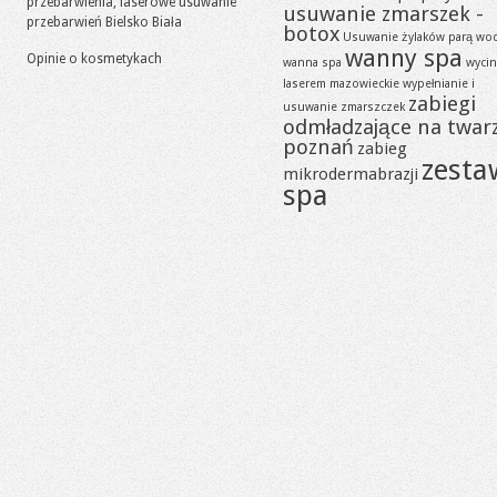
przebarwienia, laserowe usuwanie
usuwanie zmarszek -
przebarwień Bielsko Biała
botox
Usuwanie żylaków parą wo
wanny spa
Opinie o kosmetykach
wanna spa
wycin
laserem mazowieckie
wypełnianie i
zabiegi
usuwanie zmarszczek
odmładzające na twar
poznań
zabieg
zesta
mikrodermabrazji
spa