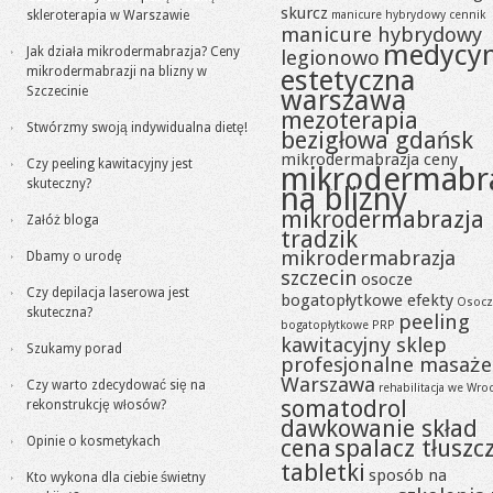
skurcz
skleroterapia w Warszawie
manicure hybrydowy cennik
manicure hybrydowy
medycy
Jak działa mikrodermabrazja? Ceny
legionowo
mikrodermabrazji na blizny w
estetyczna
Szczecinie
warszawa
mezoterapia
Stwórzmy swoją indywidualna dietę!
bezigłowa gdańsk
mikrodermabrazja ceny
Czy peeling kawitacyjny jest
mikrodermabr
skuteczny?
na blizny
mikrodermabrazja
Załóż bloga
tradzik
mikrodermabrazja
Dbamy o urodę
szczecin
osocze
Czy depilacja laserowa jest
bogatopłytkowe efekty
Osocz
skuteczna?
peeling
bogatopłytkowe PRP
kawitacyjny sklep
Szukamy porad
profesjonalne masaże
Warszawa
Czy warto zdecydować się na
rehabilitacja we Wro
somatodrol
rekonstrukcję włosów?
dawkowanie skład
Opinie o kosmetykach
cena
spalacz tłuszc
tabletki
sposób na
Kto wykona dla ciebie świetny