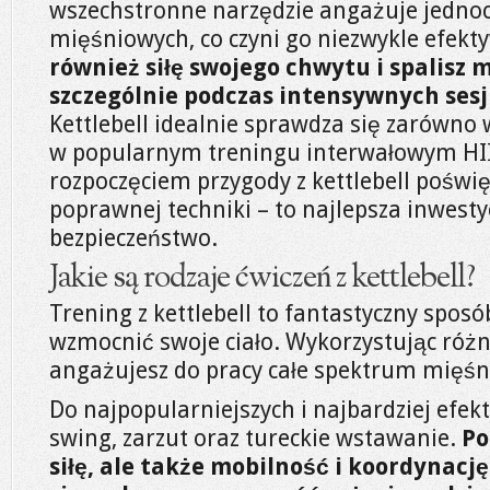
wszechstronne narzędzie angażuje jednoc
mięśniowych, co czyni go niezwykle efek
również siłę swojego chwytu i spalisz 
szczególnie podczas intensywnych sesj
Kettlebell idealnie sprawdza się zarówno 
w popularnym treningu interwałowym HIIT
rozpoczęciem przygody z kettlebell poświ
poprawnej techniki – to najlepsza inwesty
bezpieczeństwo.
Jakie są rodzaje ćwiczeń z kettlebell?
Trening z kettlebell to fantastyczny spo
wzmocnić swoje ciało. Wykorzystując róż
angażujesz do pracy całe spektrum mięśn
Do najpopularniejszych i najbardziej efek
swing, zarzut oraz tureckie wstawanie.
Po
siłę, ale także mobilność i koordynacj