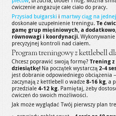
pleców
, brzucha, bioder i nóg. Można śmia
ćwiczenie angażuje całe ciało do pracy.
Przysiad bułgarski
i
martwy ciąg na jedne
doskonałe uzupełnienie treningu.
Te ćwi
gamę grup mięśniowych, a dodatkowo
równowagi i koordynacji.
Wykonywanie i
precyzyjnej kontroli nad ciałem.
Program treningowy z kettlebell dl
Chcesz poprawić swoją formę?
Trening z 
dziesiątkę!
Na początek wystarczą
2-4 se
jest dobranie odpowiedniego obciążenia 
zaczynają z kettlebell o wadze
8-16 kg
, a 
przedziale
4-12 kg
. Pamiętaj, żeby dost
ćwiczeń do swoich możliwości.
Jak może wyglądać Twój pierwszy plan tr