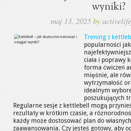
wyniki?
maj 13, 2025
by
activelife
Trening z kettleb
popularności jak
najefektywniejs
ciała i poprawy 
forma ćwiczeń an
mięśnie, ale ró
wytrzymałość ora
idealnym wybor
poszukujących t
Regularne sesje z kettlebell mogą przyni
rezultaty w krótkim czasie, a różnorodnoś
każdy może dostosować plan do własnych
zaawansowania. Czy jesteś gotowy, aby od