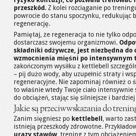
przeszkód.
Z kolei rozciąganie po trenin
powrocie do stanu spoczynku, redukując b
regenerację.
Pamiętaj, że regeneracja to nie tylko odpo
dostarczasz swojemu organizmowi.
Odpo
składniki odżywcze, jest niezbędna do
wzmocnienia mięśni po intensywnym t
zakończonym wysiłku z kettlebell szczegó
– pij dużo wody, aby uzupełnić straty i w
regeneracyjne. Nie zapominaj również o śn
to właśnie wtedy Twoje ciało intensywnie 
do obciążeń, stając się silniejsze i bardzie
Jakie są przeciwwskazania do trening
Zanim sięgniesz po
kettlebell
, warto zas
istnieją przeszkody zdrowotne. Przykładowo
urazy stawów
, trening z tym obciążenie