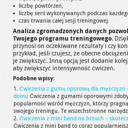
liczbę powtórzeń,
liczbę serii wykonywanych podczas każdeg
czas trwania całej sesji treningowej.
Analiza zgromadzonych danych pozwoli
Twojego programu treningowego.
Dzięk
przynosi on oczekiwane rezultaty i czy ko
przykład, jeśli czujesz, że obecne obciążen
je zwiększyć. Inną opcją jest dodanie kole
aby zwiększyć intensywność ćwiczeń.
Podobne wpisy:
Ćwiczenia z gumą oporową dla mężczyzn –
domu
Ćwiczenia z gumami oporowymi zdoby
popularność wśród mężczyzn, którzy pragną
swojego treningu. Te wszechstronne narzędzi
Ćwiczenia z mini band na brzuch – skute
Ćwiczenia z mini band to coraz popularniej