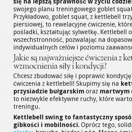
się na lepszą sprawność w życiu codzi
swojego planu treningowego goblet squats 
Przykładowo, goblet squat, z kettlebell tr
piersiowej, to rewelacyjne ćwiczenie, któ
pośladki, kształtując sylwetkę. Kettlebell
wszechstronność, pozwalając na dopasow
indywidualnych celów i poziomu zaawans
Jakie są najważniejsze ćwiczenia z ke
wzmocnienia siły i kondycji?
Chcesz zbudować siłę i poprawić kondycję
ćwiczenia z kettlebell! Skupimy się na
ket
przysiadzie bułgarskim
oraz
martwym c
to niezwykle efektywne ruchy, które wart
treningu.
Kettlebell swing to fantastyczny spos
gibkości i mobilności.
Oprócz tego, soli