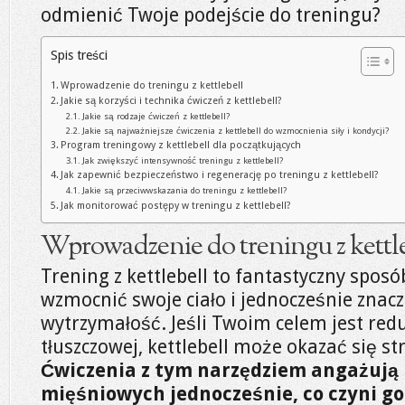
odmienić Twoje podejście do treningu?
Spis treści
Wprowadzenie do treningu z kettlebell
Jakie są korzyści i technika ćwiczeń z kettlebell?
Jakie są rodzaje ćwiczeń z kettlebell?
Jakie są najważniejsze ćwiczenia z kettlebell do wzmocnienia siły i kondycji?
Program treningowy z kettlebell dla początkujących
Jak zwiększyć intensywność treningu z kettlebell?
Jak zapewnić bezpieczeństwo i regenerację po treningu z kettlebell?
Jakie są przeciwwskazania do treningu z kettlebell?
Jak monitorować postępy w treningu z kettlebell?
Wprowadzenie do treningu z kettl
Trening z kettlebell to fantastyczny spo
wzmocnić swoje ciało i jednocześnie znac
wytrzymałość. Jeśli Twoim celem jest red
tłuszczowej, kettlebell może okazać się st
Ćwiczenia z tym narzędziem angażują
mięśniowych jednocześnie, co czyni g