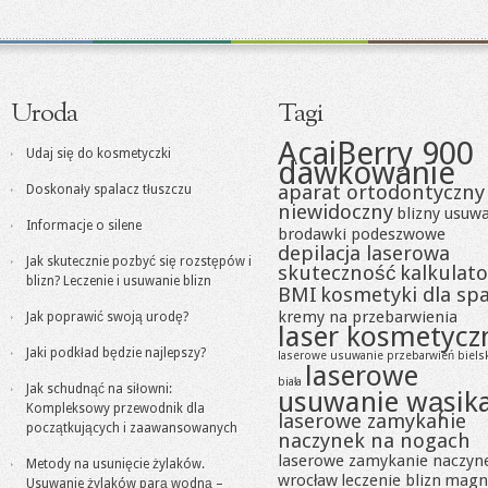
Uroda
Tagi
AcaiBerry 900
Udaj się do kosmetyczki
dawkowanie
aparat ortodontyczny
Doskonały spalacz tłuszczu
niewidoczny
blizny usuw
Informacje o silene
brodawki podeszwowe
depilacja laserowa
Jak skutecznie pozbyć się rozstępów i
skuteczność
kalkulato
blizn? Leczenie i usuwanie blizn
BMI
kosmetyki dla sp
kremy na przebarwienia
Jak poprawić swoją urodę?
laser kosmetycz
Jaki podkład będzie najlepszy?
laserowe usuwanie przebarwień biels
laserowe
biała
Jak schudnąć na siłowni:
usuwanie wąsik
Kompleksowy przewodnik dla
laserowe zamykanie
początkujących i zaawansowanych
naczynek na nogach
laserowe zamykanie naczyn
Metody na usunięcie żylaków.
wrocław
leczenie blizn
magn
Usuwanie żylaków parą wodną –