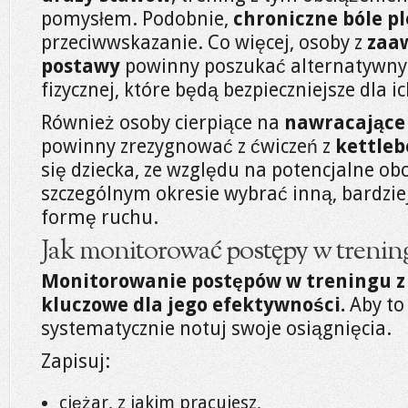
pomysłem. Podobnie,
chroniczne bóle p
przeciwwskazanie. Co więcej, osoby z
zaa
postawy
powinny poszukać alternatywny
fizycznej, które będą bezpieczniejsze dla i
Również osoby cierpiące na
nawracające 
powinny zrezygnować z ćwiczeń z
kettleb
się dziecka, ze względu na potencjalne o
szczególnym okresie wybrać inną, bardzie
formę ruchu.
Jak monitorować postępy w treningu
Monitorowanie postępów w treningu z k
kluczowe dla jego efektywności.
Aby to 
systematycznie notuj swoje osiągnięcia.
Zapisuj:
ciężar, z jakim pracujesz,