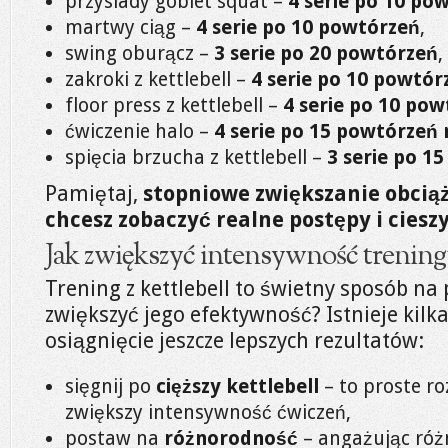
przysiady goblet squat –
4 serie po 10 po
martwy ciąg –
4 serie po 10 powtórzeń
,
swing oburącz –
3 serie po 20 powtórzeń
,
zakroki z kettlebell –
4 serie po 10 powtó
floor press z kettlebell –
4 serie po 10 po
ćwiczenie halo –
4 serie po 15 powtórzeń 
spięcia brzucha z kettlebell –
3 serie po 1
Pamiętaj,
stopniowe zwiększanie obciąż
chcesz zobaczyć realne postępy i cieszy
Jak zwiększyć intensywność treningu
Trening z kettlebell to świetny sposób na
zwiększyć jego efektywność? Istnieje kil
osiągnięcie jeszcze lepszych rezultatów:
sięgnij po
cięższy kettlebell
– to proste ro
zwiększy intensywność ćwiczeń,
postaw na
różnorodność
– angażując róż