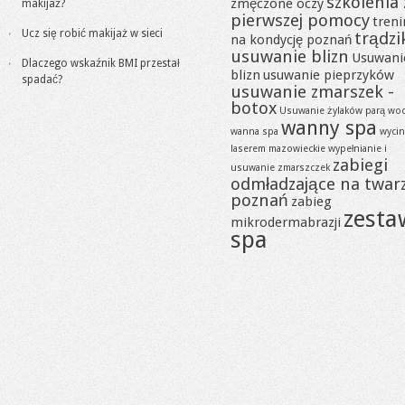
szkolenia 
zmęczone oczy
makijaż?
pierwszej pomocy
tren
Ucz się robić makijaż w sieci
trądzi
na kondycję poznań
usuwanie blizn
Usuwani
Dlaczego wskaźnik BMI przestał
blizn
usuwanie pieprzyków
spadać?
usuwanie zmarszek -
botox
Usuwanie żylaków parą wo
wanny spa
wanna spa
wycin
laserem mazowieckie
wypełnianie i
zabiegi
usuwanie zmarszczek
odmładzające na twar
poznań
zabieg
zesta
mikrodermabrazji
spa