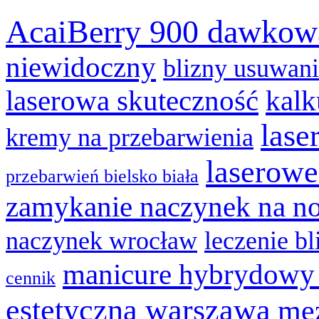
AcaiBerry 900 dawkow
niewidoczny
blizny usuwan
laserowa skuteczność
kalk
lase
kremy na przebarwienia
laserowe
przebarwień bielsko biała
zamykanie naczynek na n
naczynek wrocław
leczenie bl
manicure hybrydowy
cennik
estetyczna warszawa
mez