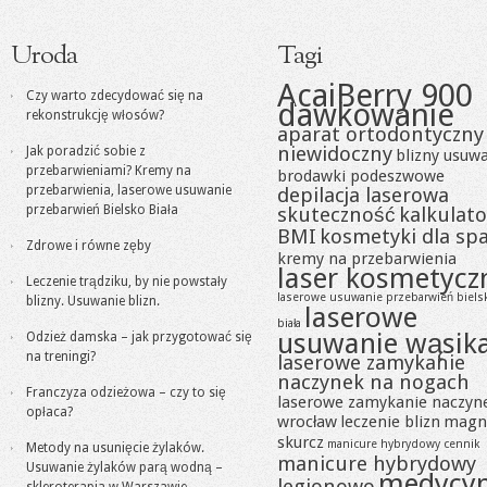
Uroda
Tagi
AcaiBerry 900
Czy warto zdecydować się na
dawkowanie
rekonstrukcję włosów?
aparat ortodontyczny
niewidoczny
Jak poradzić sobie z
blizny usuw
przebarwieniami? Kremy na
brodawki podeszwowe
przebarwienia, laserowe usuwanie
depilacja laserowa
przebarwień Bielsko Biała
skuteczność
kalkulato
BMI
kosmetyki dla sp
Zdrowe i równe zęby
kremy na przebarwienia
laser kosmetycz
Leczenie trądziku, by nie powstały
laserowe usuwanie przebarwień biels
blizny. Usuwanie blizn.
laserowe
biała
usuwanie wąsik
Odzież damska – jak przygotować się
na treningi?
laserowe zamykanie
naczynek na nogach
Franczyza odzieżowa – czy to się
laserowe zamykanie naczyn
opłaca?
wrocław
leczenie blizn
magn
skurcz
manicure hybrydowy cennik
Metody na usunięcie żylaków.
manicure hybrydowy
Usuwanie żylaków parą wodną –
medycy
legionowo