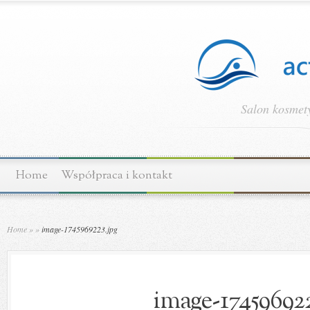
Salon kosmety
Home
Współpraca i kontakt
Home
»
»
image-1745969223.jpg
image-174596922