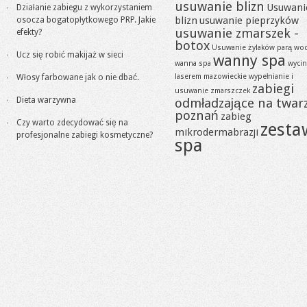
usuwanie blizn
Usuwani
Działanie zabiegu z wykorzystaniem
blizn
usuwanie pieprzyków
osocza bogatopłytkowego PRP. Jakie
usuwanie zmarszek -
efekty?
botox
Usuwanie żylaków parą wo
Ucz się robić makijaż w sieci
wanny spa
wanna spa
wycin
laserem mazowieckie
wypełnianie i
Włosy farbowane jak o nie dbać.
zabiegi
usuwanie zmarszczek
Dieta warzywna
odmładzające na twar
poznań
zabieg
Czy warto zdecydować się na
zesta
mikrodermabrazji
profesjonalne zabiegi kosmetyczne?
spa