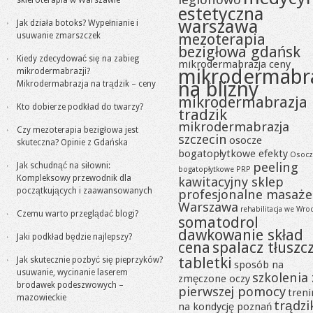
skleroterapia w Warszawie
estetyczna
warszawa
Jak działa botoks? Wypełnianie i
mezoterapia
usuwanie zmarszczek
bezigłowa gdańsk
Kiedy zdecydować się na zabieg
mikrodermabrazja ceny
mikrodermabr
mikrodermabrazji?
na blizny
Mikrodermabrazja na trądzik – ceny
mikrodermabrazja
Kto dobierze podkład do twarzy?
tradzik
mikrodermabrazja
Czy mezoterapia bezigłowa jest
szczecin
osocze
skuteczna? Opinie z Gdańska
bogatopłytkowe efekty
Osocz
peeling
Jak schudnąć na siłowni:
bogatopłytkowe PRP
Kompleksowy przewodnik dla
kawitacyjny sklep
początkujących i zaawansowanych
profesjonalne masaże
Warszawa
rehabilitacja we Wro
Czemu warto przeglądać blogi?
somatodrol
dawkowanie skład
Jaki podkład będzie najlepszy?
cena
spalacz tłuszc
tabletki
Jak skutecznie pozbyć się pieprzyków?
sposób na
usuwanie, wycinanie laserem
szkolenia 
zmęczone oczy
brodawek podeszwowych –
pierwszej pomocy
tren
mazowieckie
trądzi
na kondycję poznań