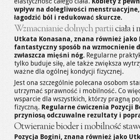
elastyczność całego ciała.
Kobiety z pewn
wpływ na dolegliwości menstruacyjne
łagodzić ból i redukować skurcze.
Wzmacnianie dolnych partii
ciała i
Utkata Konasana, znana również jako P
fantastyczny sposób na wzmocnienie do
zwłaszcza mięśni nóg.
Regularne praktyk
tylko buduje siłę, ale także zwiększa wytr
ważne dla ogólnej kondycji fizycznej.
Jest ona szczególnie polecana osobom st
utrzymać sprawność i mobilność. Co więc
wsparcie dla wszystkich, którzy pragną p
fizyczną.
Regularne ćwiczenia Pozycji B
przyniosą odczuwalne rezultaty i pop
Otwieranie bioder i mobilność sta
Pozycja Bogini, znana również jako Ut