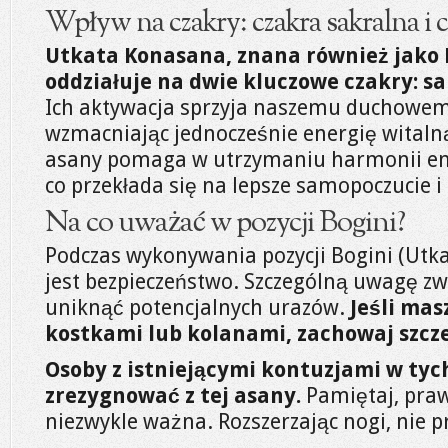
Wpływ na czakry: czakra sakralna i c
Utkata Konasana, znana również jako P
oddziałuje na dwie kluczowe czakry: s
Ich aktywacja sprzyja naszemu duchowe
wzmacniając jednocześnie energię witalną
asany pomaga w utrzymaniu harmonii en
co przekłada się na lepsze samopoczucie i
Na co uważać w pozycji Bogini?
Podczas wykonywania pozycji Bogini (Utk
jest bezpieczeństwo. Szczególną uwagę zw
uniknąć potencjalnych urazów.
Jeśli mas
kostkami lub kolanami, zachowaj szcz
Osoby z istniejącymi kontuzjami w ty
zrezygnować z tej asany.
Pamiętaj, praw
niezwykle ważna. Rozszerzając nogi, nie p