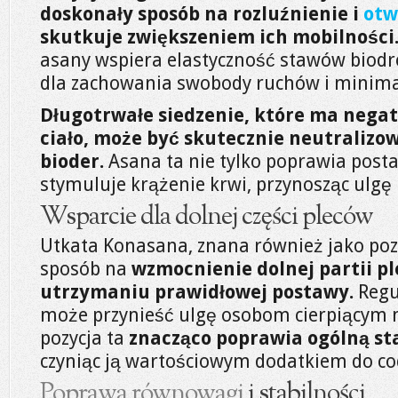
doskonały sposób na rozluźnienie i
otw
skutkuje zwiększeniem ich mobilności
asany wspiera elastyczność stawów biodro
dla zachowania swobody ruchów i minima
Długotrwałe siedzenie, które ma nega
ciało, może być skutecznie neutralizo
bioder.
Asana ta nie tylko poprawia post
stymuluje krążenie krwi, przynosząc ulgę i
Wsparcie dla dolnej części pleców
Utkata Konasana, znana również jako pozy
sposób na
wzmocnienie dolnej partii pl
utrzymaniu prawidłowej postawy.
Regu
może przynieść ulgę osobom cierpiącym na
pozycja ta
znacząco poprawia ogólną sta
czyniąc ją wartościowym dodatkiem do co
Poprawa równowagi
i stabilności