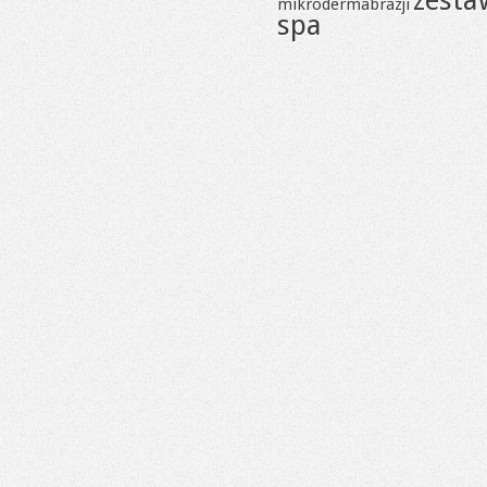
zesta
mikrodermabrazji
spa