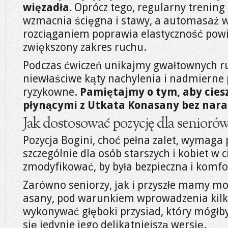
więzadła.
Oprócz tego, regularny trening
wzmacnia ścięgna i stawy, a automasaż w
rozciąganiem poprawia elastyczność powię
zwiększony zakres ruchu.
Podczas ćwiczeń unikajmy gwałtownych r
niewłaściwe kąty nachylenia i nadmierne
ryzykowne.
Pamiętajmy o tym, aby ciesz
płynącymi z Utkata Konasany bez naraż
Jak dostosować pozycję dla seniorów 
Pozycja Bogini, choć pełna zalet, wymaga
szczególnie dla osób starszych i kobiet w c
zmodyfikować, by była bezpieczna i komf
Zarówno seniorzy, jak i przyszłe mamy mog
asany, pod warunkiem wprowadzenia kilk
wykonywać głęboki przysiad, który mógłby
się jedynie jego delikatniejszą wersję.