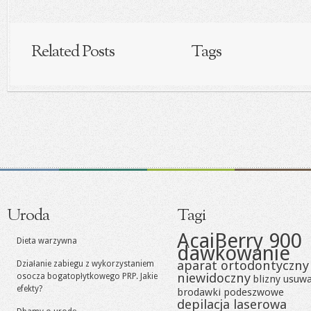
Related Posts
Tags
Uroda
Tagi
AcaiBerry 900
Dieta warzywna
dawkowanie
aparat ortodontyczny
Działanie zabiegu z wykorzystaniem
niewidoczny
osocza bogatopłytkowego PRP. Jakie
blizny usuw
efekty?
brodawki podeszwowe
depilacja laserowa