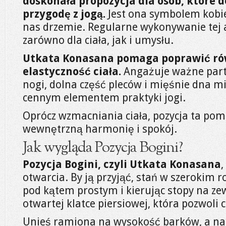
doskonała propozycja dla osób, które d
przygodę z jogą.
Jest ona symbolem kobiece
nas drzemie. Regularne wykonywanie tej a
zarówno dla ciała, jak i umysłu.
Utkata Konasana pomaga poprawić ró
elastyczność ciała.
Angażuje ważne parti
nogi, dolna część pleców i mięśnie dna mie
cennym elementem praktyki jogi.
Oprócz wzmacniania ciała, pozycja ta po
wewnętrzną harmonię i spokój.
Jak wygląda Pozycja Bogini?
Pozycja Bogini, czyli Utkata Konasana
,
otwarcia. By ją przyjąć, stań w szerokim 
pod kątem prostym i kierując stopy na ze
otwartej klatce piersiowej, która pozwoli
Unieś ramiona na wysokość barków, a nas