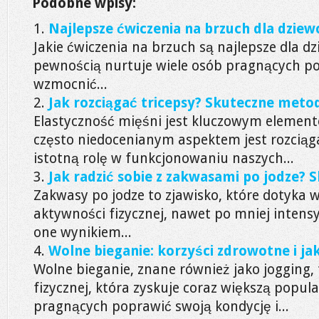
Podobne wpisy:
Najlepsze ćwiczenia na brzuch dla dziew
Jakie ćwiczenia na brzuch są najlepsze dla dz
pewnością nurtuje wiele osób pragnących po
wzmocnić...
Jak rozciągać tricepsy? Skuteczne meto
Elastyczność mięśni jest kluczowym element
często niedocenianym aspektem jest rozciąga
istotną rolę w funkcjonowaniu naszych...
Jak radzić sobie z zakwasami po jodze? S
Zakwasy po jodze to zjawisko, które dotyka 
aktywności fizycznej, nawet po mniej intens
one wynikiem...
Wolne bieganie: korzyści zdrowotne i ja
Wolne bieganie, znane również jako jogging,
fizycznej, która zyskuje coraz większą popu
pragnących poprawić swoją kondycję i...