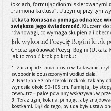
łokciach, formując dłońmi skierowanymi 
„ramiona kaktusa”. Utrzymuj przy tym w
Utkata Konasana pomaga odnaleźć więce
zwiększa jego świadomość.
Kluczem do 
równowagi, co wymaga skupienia i obecn
Jak wykonać Pozycję Bogini krok p
Chcesz spróbować Pozycji Bogini (Utkata 
jak to zrobić krok po kroku:
Zacznij od stania prosto w Tadasanie, czyli
swobodnie opuszczonymi wzdłuż ciała.
Następnie zrób szeroki rozkrok, tak aby o
wynosiła około 90-105 cm. Pamiętaj, by stop
zewnątrz – palce powinny wskazywać w prze
Teraz ugnij kolana, pilnując, aby znajdowa
kostkami. Dąż do tego, by uda były ustawion