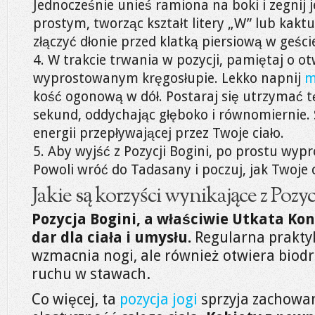
Jednocześnie unieś ramiona na boki i zegnij 
prostym, tworząc kształt litery „W” lub kakt
złączyć dłonie przed klatką piersiową w geśc
W trakcie trwania w pozycji, pamiętaj o otw
wyprostowanym kręgosłupie. Lekko napnij
m
kość ogonową w dół. Postaraj się utrzymać t
sekund, oddychając głęboko i równomiernie.
energii przepływającej przez Twoje ciało.
Aby wyjść z Pozycji Bogini, po prostu wypr
Powoli wróć do Tadasany i poczuj, jak Twoje ci
Jakie są korzyści wynikające z Pozyc
Pozycja Bogini, a właściwie Utkata Ko
dar dla ciała i umysłu.
Regularna praktyk
wzmacnia nogi, ale również otwiera biodr
ruchu w stawach.
Co więcej, ta
pozycja jogi
sprzyja zachowa