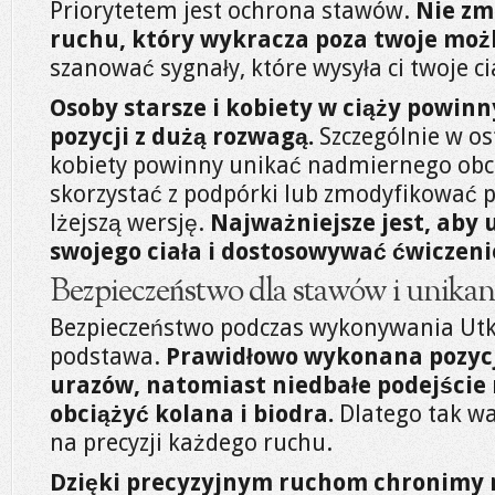
Priorytetem jest ochrona stawów.
Nie zm
ruchu, który wykracza poza twoje możl
szanować sygnały, które wysyła ci twoje ci
Osoby starsze i kobiety w ciąży powinn
pozycji z dużą rozwagą.
Szczególnie w os
kobiety powinny unikać nadmiernego obc
skorzystać z podpórki lub zmodyfikować p
lżejszą wersję.
Najważniejsze jest, aby
swojego ciała i dostosowywać ćwiczenie
Bezpieczeństwo dla stawów i unikani
Bezpieczeństwo podczas wykonywania Utk
podstawa.
Prawidłowo wykonana pozycj
urazów, natomiast niedbałe podejście
obciążyć kolana i biodra.
Dlatego tak waż
na precyzji każdego ruchu.
Dzięki precyzyjnym ruchom chronimy n