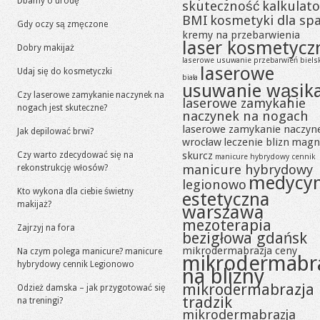
Dbamy o urodę
skuteczność
kalkulato
BMI
kosmetyki dla sp
Gdy oczy są zmęczone
kremy na przebarwienia
laser kosmetycz
Dobry makijaż
laserowe usuwanie przebarwień biels
laserowe
Udaj się do kosmetyczki
biała
usuwanie wąsik
Czy laserowe zamykanie naczynek na
laserowe zamykanie
nogach jest skuteczne?
naczynek na nogach
laserowe zamykanie naczyn
Jak depilować brwi?
wrocław
leczenie blizn
magn
skurcz
Czy warto zdecydować się na
manicure hybrydowy cennik
manicure hybrydowy
rekonstrukcję włosów?
medycy
legionowo
Kto wykona dla ciebie świetny
estetyczna
makijaż?
warszawa
mezoterapia
Zajrzyj na fora
bezigłowa gdańsk
mikrodermabrazja ceny
Na czym polega manicure? manicure
mikrodermabr
hybrydowy cennik Legionowo
na blizny
mikrodermabrazja
Odzież damska – jak przygotować się
tradzik
na treningi?
mikrodermabrazja