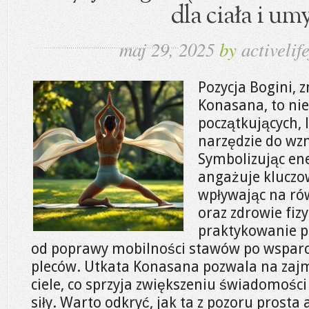
dla ciała i um
maj 29, 2025
by
activelife
Pozycja Bogini, 
Konasana, to nie
początkujących, 
narzędzie do wzm
Symbolizując ene
angażuje kluczo
wpływając na ró
oraz zdrowie fizy
praktykowanie pr
od poprawy mobilności stawów po wsparcie
pleców. Utkata Konasana pozwala na zaj
ciele, co sprzyja zwiększeniu świadomości
siły. Warto odkryć, jak ta z pozoru prost