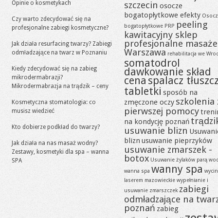
Opinie o kosmetykach
szczecin
osocze
bogatopłytkowe efekty
Osocz
Czy warto zdecydować się na
peeling
bogatopłytkowe PRP
profesjonalne zabiegi kosmetyczne?
kawitacyjny sklep
profesjonalne masaże
Jak działa resurfacing twarzy? Zabiegi
Warszawa
odmładzające na twarz w Poznaniu
rehabilitacja we Wro
somatodrol
Kiedy zdecydować się na zabieg
dawkowanie skład
mikrodermabrazji?
cena
spalacz tłuszc
Mikrodermabrazja na trądzik – ceny
tabletki
sposób na
szkolenia 
zmęczone oczy
Kosmetyczna stomatologia: co
pierwszej pomocy
musisz wiedzieć
tren
trądzi
na kondycję poznań
Kto dobierze podkład do twarzy?
usuwanie blizn
Usuwani
blizn
usuwanie pieprzyków
Jak działa na nas masaż wodny?
usuwanie zmarszek -
Zestawy, kosmetyki dla spa – wanna
botox
Usuwanie żylaków parą wo
SPA
wanny spa
wanna spa
wycin
laserem mazowieckie
wypełnianie i
zabiegi
usuwanie zmarszczek
odmładzające na twar
poznań
zabieg