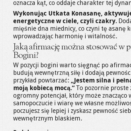
oznacza kąt, co oddaje charakter tej dynam
Wykonując Utkata Konasanę, aktywuje
energetyczne w ciele, czyli czakry.
Dod
mięśnie dna miednicy, co czyni tę asanę ko
wprowadzając harmonię i witalność.
Jaką afirmację można stosować w p
Bogini?
W pozycji bogini warto sięgnąć po afirmac
budują wewnętrzną siłę i dodają pewności
przykład powtarzać:
„Jestem silna i pełna
moją kobiecą mocą.”
To pozornie proste 
ogromny potencjał, który może znacząco 
samopoczucie i wiarę we własne możliwoś
poczujesz się lepiej i zyskasz pewność sie
wewnętrznym blaskiem.