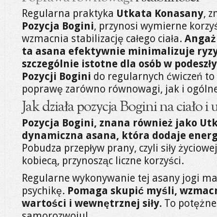
Regularna praktyka
Utkata Konasany
, 
Pozycja Bogini
, przynosi wymierne korzy
wzmacnia stabilizację całego ciała.
Angaż
ta asana efektywnie minimalizuje ryzy
szczególnie istotne dla osób w podeszł
Pozycji Bogini
do regularnych ćwiczeń to
poprawę zarówno równowagi, jak i ogólnej
Jak działa pozycja Bogini na ciało i
Pozycja Bogini, znana również jako Ut
dynamiczna asana, która dodaje energi
Pobudza przepływ prany, czyli siły życiowe
kobiecą, przynosząc liczne korzyści.
Regularne wykonywanie tej asany jogi m
psychikę.
Pomaga skupić myśli, wzmacn
wartości i wewnętrznej siły.
To potężne
samorozwoju!