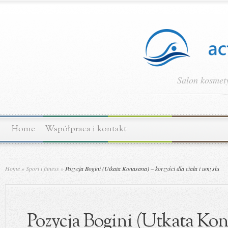
Salon kosmety
Home
Współpraca i kontakt
Home
»
Sport i fitness
»
Pozycja Bogini (Utkata Konasana) – korzyści dla ciała i umysłu
Pozycja Bogini (Utkata Kon