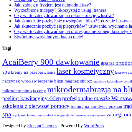
Jaki zabieg u fryzjera jest najmodniejszy?
Wyrzeźbione tricepsy? Skorzystaj z usługi trenera
Czy warto zdecydować się na rekonstrukcję włosów?
Jak skutecznie pozbyć się rozstępów i blizn? Leczenie i usuwan
Jak skutecznie pozbyć się pieprzyków? usuwanie, wycinanie
Czy warto zdecydować się na profesjonalne zabiegi kosmetycz
Stwórzmy swoją indywidualna dietę!
Tagi
AcaiBerry 900 dawkowanie
aparat ortod
laser kosmetyczny
spa
kremy na przebarwienia
laserowe us
naczynek wrocław
leczenie blizn
magnez skurcz
manicure hybrydowy cenni
mikrodermabrazja na bl
mikrodermabrazja ceny
peeling kawitacyjny sklep
profesjonalne masaże Warszaw
szkolenia z pierwszej pomocy
trą
trening na kondycję poznań
spa
zabiegi od
wycinanie laserem mazowieckie
wypełnianie i usuwanie zmarszczek
Designed by
Elegant Themes
| Powered by
WordPress