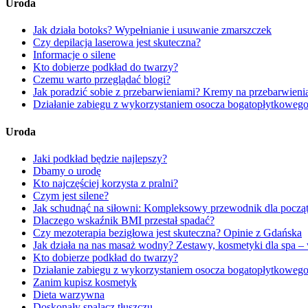
Uroda
Jak działa botoks? Wypełnianie i usuwanie zmarszczek
Czy depilacja laserowa jest skuteczna?
Informacje o silene
Kto dobierze podkład do twarzy?
Czemu warto przeglądać blogi?
Jak poradzić sobie z przebarwieniami? Kremy na przebarwieni
Działanie zabiegu z wykorzystaniem osocza bogatopłytkowego 
Uroda
Jaki podkład będzie najlepszy?
Dbamy o urodę
Kto najczęściej korzysta z pralni?
Czym jest silene?
Jak schudnąć na siłowni: Kompleksowy przewodnik dla począ
Dlaczego wskaźnik BMI przestał spadać?
Czy mezoterapia bezigłowa jest skuteczna? Opinie z Gdańska
Jak działa na nas masaż wodny? Zestawy, kosmetyki dla spa 
Kto dobierze podkład do twarzy?
Działanie zabiegu z wykorzystaniem osocza bogatopłytkowego 
Zanim kupisz kosmetyk
Dieta warzywna
Doskonały spalacz tłuszczu