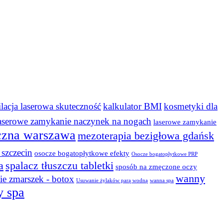
ilacja laserowa skuteczność
kalkulator BMI
kosmetyki dla
aserowe zamykanie naczynek na nogach
laserowe zamykanie
czna warszawa
mezoterapia bezigłowa gdańsk
szczecin
osocze bogatopłytkowe efekty
Osocze bogatopłytkowe PRP
a
spalacz tłuszczu tabletki
sposób na zmęczone oczy
wanny
e zmarszek - botox
Usuwanie żylaków parą wodną
wanna spa
y spa