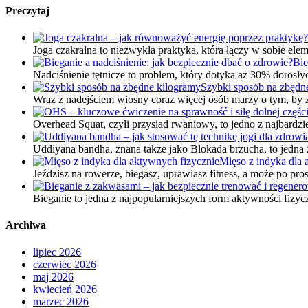
Preczytaj
Joga czakralna to niezwykła praktyka, która łączy w sobie ele
Bie
Nadciśnienie tętnicze to problem, który dotyka aż 30% doros
Szybki sposób na zbędn
Wraz z nadejściem wiosny coraz więcej osób marzy o tym, by z
Overhead Squat, czyli przysiad rwaniowy, to jedno z najbard
Uddiyana bandha, znana także jako Blokada brzucha, to jedna
Mięso z indyka dla 
Jeździsz na rowerze, biegasz, uprawiasz fitness, a może po pr
Bieganie to jedna z najpopularniejszych form aktywności fizy
Archiwa
lipiec 2026
czerwiec 2026
maj 2026
kwiecień 2026
marzec 2026