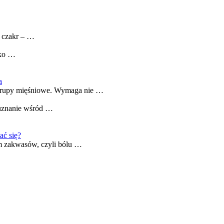
i czakr – …
yko …
a
e grupy mięśniowe. Wymaga nie …
 uznanie wśród …
ać się?
em zakwasów, czyli bólu …