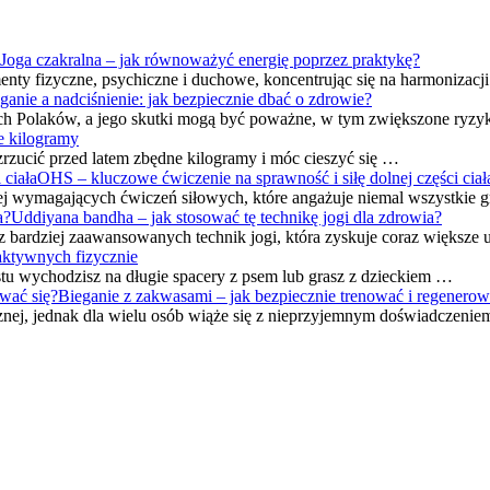
Joga czakralna – jak równoważyć energię poprzez praktykę?
menty fizyczne, psychiczne i duchowe, koncentrując się na harmonizacj
ganie a nadciśnienie: jak bezpiecznie dbać o zdrowie?
łych Polaków, a jego skutki mogą być poważne, w tym zwiększone ryz
e kilogramy
rzucić przed latem zbędne kilogramy i móc cieszyć się …
OHS – kluczowe ćwiczenie na sprawność i siłę dolnej części ciał
ziej wymagających ćwiczeń siłowych, które angażuje niemal wszystki
Uddiyana bandha – jak stosować tę technikę jogi dla zdrowia?
 z bardziej zaawansowanych technik jogi, która zyskuje coraz większe
aktywnych fizycznie
ostu wychodzisz na długie spacery z psem lub grasz z dzieckiem …
Bieganie z zakwasami – jak bezpiecznie trenować i regenerow
cznej, jednak dla wielu osób wiąże się z nieprzyjemnym doświadczeni