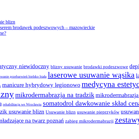
ie blizn
 laserem brodawek podeszwowych – mazowieckie
ne?
ontyczny niewidoczny
dep
blizny usuwanie
brodawki podeszwowe
laserowe usuwanie wąsika
l
uwanie przebarwień bielsko biała
medycyna estety
manicure hybrydowy legionowo
k
izny
mikrodermabrazja na tradzik
mikrodermabrazja 
somatodrol dawkowanie skład cen
a
rehabilitacja we Wrocławiu
dzik usuwanie blizn
usuwani
Usuwanie blizn
usuwanie pieprzyków
zestaw
mładzające na twarz poznań
zabieg mikrodermabrazji