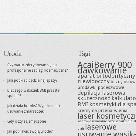
Uroda
Tagi
AcaiBerry 900
Czy warto zdecydować się na
dawkowanie
profesjonalne zabiegi kosmetyczne?
aparat ortodontyczny
niewidoczny
Jaki podkład będzie najlepszy?
blizny usuw
brodawki podeszwowe
Dlaczego wskaźnik BMI przestał
depilacja laserowa
spadać?
skuteczność
kalkulato
BMI
kosmetyki dla sp
Jak działa botoks? Wypełnianie i
kremy na przebarwienia
usuwanie zmarszczek
laser kosmetycz
Gdy oczy są zmęczone
laserowe usuwanie przebarwień biels
laserowe
biała
Jak poprawić swoją urodę?
usuwanie wąsik