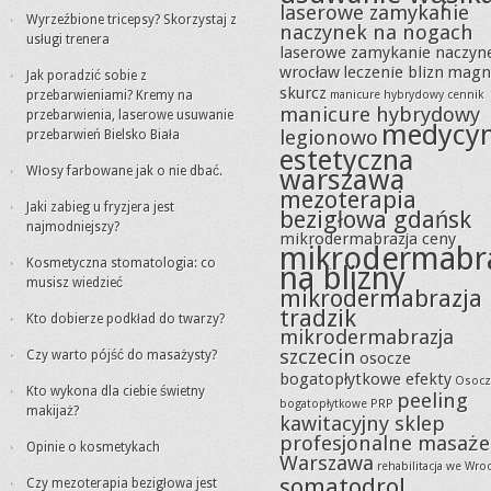
laserowe zamykanie
Wyrzeźbione tricepsy? Skorzystaj z
naczynek na nogach
usługi trenera
laserowe zamykanie naczyn
wrocław
leczenie blizn
magn
Jak poradzić sobie z
skurcz
przebarwieniami? Kremy na
manicure hybrydowy cennik
manicure hybrydowy
przebarwienia, laserowe usuwanie
medycy
legionowo
przebarwień Bielsko Biała
estetyczna
Włosy farbowane jak o nie dbać.
warszawa
mezoterapia
Jaki zabieg u fryzjera jest
bezigłowa gdańsk
najmodniejszy?
mikrodermabrazja ceny
mikrodermabr
Kosmetyczna stomatologia: co
na blizny
musisz wiedzieć
mikrodermabrazja
tradzik
Kto dobierze podkład do twarzy?
mikrodermabrazja
szczecin
Czy warto pójść do masażysty?
osocze
bogatopłytkowe efekty
Osocz
Kto wykona dla ciebie świetny
peeling
bogatopłytkowe PRP
makijaż?
kawitacyjny sklep
profesjonalne masaże
Opinie o kosmetykach
Warszawa
rehabilitacja we Wro
somatodrol
Czy mezoterapia bezigłowa jest