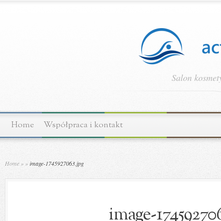
Salon kosmety
Home
Współpraca i kontakt
Home
»
»
image-1745927063.jpg
image-174592706