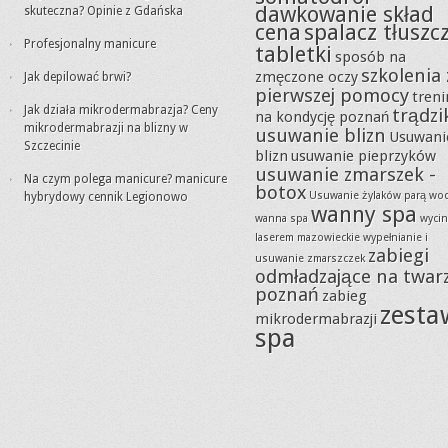
dawkowanie skład
skuteczna? Opinie z Gdańska
cena
spalacz tłuszc
Profesjonalny manicure
tabletki
sposób na
szkolenia 
zmęczone oczy
Jak depilować brwi?
pierwszej pomocy
tren
Jak działa mikrodermabrazja? Ceny
trądzi
na kondycję poznań
mikrodermabrazji na blizny w
usuwanie blizn
Usuwani
Szczecinie
blizn
usuwanie pieprzyków
usuwanie zmarszek -
Na czym polega manicure? manicure
botox
Usuwanie żylaków parą wo
hybrydowy cennik Legionowo
wanny spa
wanna spa
wycin
laserem mazowieckie
wypełnianie i
zabiegi
usuwanie zmarszczek
odmładzające na twar
poznań
zabieg
zesta
mikrodermabrazji
spa