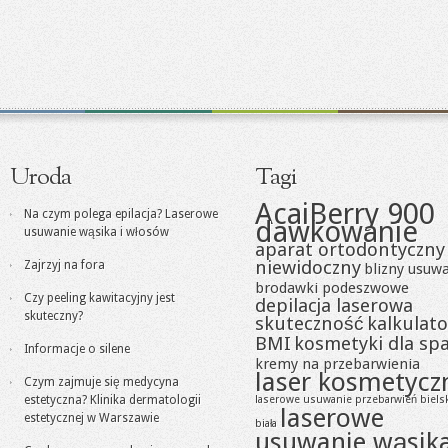
Uroda
Tagi
AcaiBerry 900
Na czym polega epilacja? Laserowe
dawkowanie
usuwanie wąsika i włosów
aparat ortodontyczny
niewidoczny
Zajrzyj na fora
blizny usuw
brodawki podeszwowe
Czy peeling kawitacyjny jest
depilacja laserowa
skuteczny?
skuteczność
kalkulato
BMI
kosmetyki dla sp
Informacje o silene
kremy na przebarwienia
laser kosmetycz
Czym zajmuje się medycyna
estetyczna? Klinika dermatologii
laserowe usuwanie przebarwień biels
laserowe
estetycznej w Warszawie
biała
usuwanie wąsik