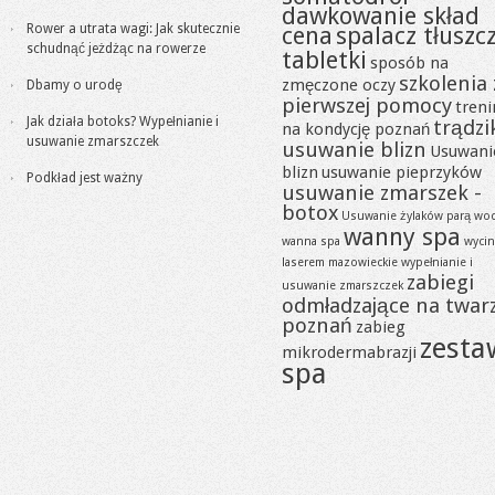
dawkowanie skład
Rower a utrata wagi: Jak skutecznie
cena
spalacz tłuszc
schudnąć jeżdżąc na rowerze
tabletki
sposób na
szkolenia 
zmęczone oczy
Dbamy o urodę
pierwszej pomocy
tren
Jak działa botoks? Wypełnianie i
trądzi
na kondycję poznań
usuwanie zmarszczek
usuwanie blizn
Usuwani
blizn
usuwanie pieprzyków
Podkład jest ważny
usuwanie zmarszek -
botox
Usuwanie żylaków parą wo
wanny spa
wanna spa
wycin
laserem mazowieckie
wypełnianie i
zabiegi
usuwanie zmarszczek
odmładzające na twar
poznań
zabieg
zesta
mikrodermabrazji
spa