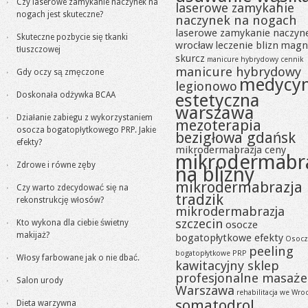
Czy laserowe zamykanie naczynek na
laserowe zamykanie
nogach jest skuteczne?
naczynek na nogach
laserowe zamykanie naczyn
Skuteczne pozbycie się tkanki
wrocław
leczenie blizn
magn
tłuszczowej
skurcz
manicure hybrydowy cennik
manicure hybrydowy
Gdy oczy są zmęczone
medycy
legionowo
Doskonała odżywka BCAA
estetyczna
warszawa
Działanie zabiegu z wykorzystaniem
mezoterapia
osocza bogatopłytkowego PRP. Jakie
bezigłowa gdańsk
efekty?
mikrodermabrazja ceny
mikrodermabr
Zdrowe i równe zęby
na blizny
mikrodermabrazja
Czy warto zdecydować się na
tradzik
rekonstrukcję włosów?
mikrodermabrazja
szczecin
Kto wykona dla ciebie świetny
osocze
makijaż?
bogatopłytkowe efekty
Osocz
peeling
bogatopłytkowe PRP
Włosy farbowane jak o nie dbać.
kawitacyjny sklep
profesjonalne masaże
Salon urody
Warszawa
rehabilitacja we Wro
somatodrol
Dieta warzywna