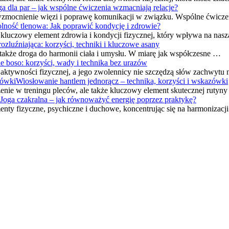
ga dla par – jak wspólne ćwiczenia wzmacniają relacje?
a wzmocnienie więzi i poprawę komunikacji w związku. Wspólne ćwicz
ność tlenowa: Jak poprawić kondycję i zdrowie?
kluczowy element zdrowia i kondycji fizycznej, który wpływa na nas
rozluźniająca: korzyści, techniki i kluczowe asany
e także droga do harmonii ciała i umysłu. W miarę jak współczesne …
e boso: korzyści, wady i technika bez urazów
w aktywności fizycznej, a jego zwolennicy nie szczędzą słów zachwytu
Wiosłowanie hantlem jednorącz – technika, korzyści i wskazówki
enie w treningu pleców, ale także kluczowy element skutecznej rutyny
Joga czakralna – jak równoważyć energię poprzez praktykę?
menty fizyczne, psychiczne i duchowe, koncentrując się na harmonizacj