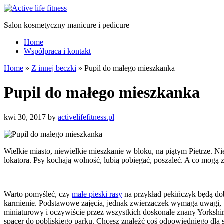
Salon kosmetyczny manicure i pedicure
Home
Współpraca i kontakt
Home
»
Z innej beczki
»
Pupil do małego mieszkanka
Pupil do małego mieszkanka
kwi 30, 2017
by
activelifefitness.pl
Wielkie miasto, niewielkie mieszkanie w bloku, na piątym Pietrze.
lokatora. Psy kochają wolność, lubią pobiegać, poszaleć. A co mogą 
Warto pomyśleć, czy
małe pieski rasy
na przykład pekińczyk będą dobr
karmienie. Podstawowe zajęcia, jednak zwierzaczek wymaga uwagi, 
miniaturowy i oczywiście przez wszystkich doskonale znany Yorkshir
spacer do pobliskiego parku. Chcesz znaleźć coś odpowiedniego dla s