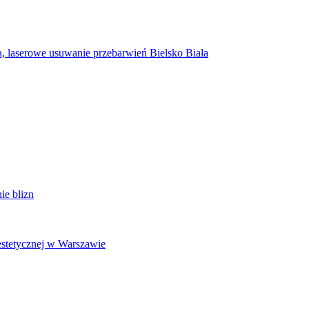
a, laserowe usuwanie przebarwień Bielsko Biała
ie blizn
estetycznej w Warszawie