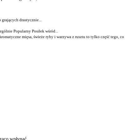
 grających drastycznie...
ególnie Popularny Posiłek wśród...
romatyczne mięsa, świeże ryby i warzywa z rusztu to tylko część tego, co
acząco wpłynąć …