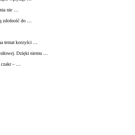
enia nie …
zą zdolność do …
 na temat korzyści …
 siłowej. Dzięki niemu …
i czakr – …