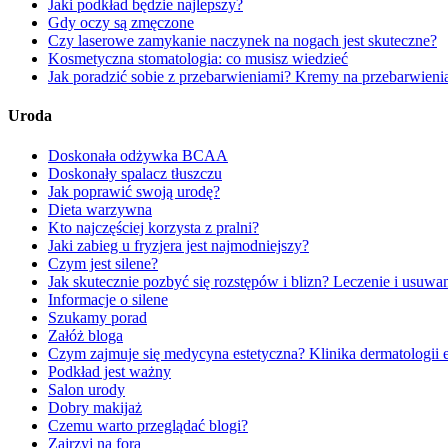
Jaki podkład będzie najlepszy?
Gdy oczy są zmęczone
Czy laserowe zamykanie naczynek na nogach jest skuteczne?
Kosmetyczna stomatologia: co musisz wiedzieć
Jak poradzić sobie z przebarwieniami? Kremy na przebarwieni
Uroda
Doskonała odżywka BCAA
Doskonały spalacz tłuszczu
Jak poprawić swoją urodę?
Dieta warzywna
Kto najczęściej korzysta z pralni?
Jaki zabieg u fryzjera jest najmodniejszy?
Czym jest silene?
Jak skutecznie pozbyć się rozstępów i blizn? Leczenie i usuwan
Informacje o silene
Szukamy porad
Załóż bloga
Czym zajmuje się medycyna estetyczna? Klinika dermatologii 
Podkład jest ważny
Salon urody
Dobry makijaż
Czemu warto przeglądać blogi?
Zajrzyj na fora