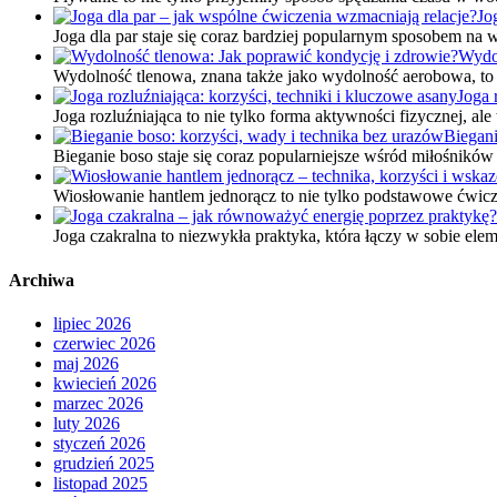
Jo
Joga dla par staje się coraz bardziej popularnym sposobem n
Wydol
Wydolność tlenowa, znana także jako wydolność aerobowa, to 
Joga 
Joga rozluźniająca to nie tylko forma aktywności fizycznej, al
Biegani
Bieganie boso staje się coraz popularniejsze wśród miłośnikó
Wiosłowanie hantlem jednorącz to nie tylko podstawowe ćwicz
Joga czakralna to niezwykła praktyka, która łączy w sobie ele
Archiwa
lipiec 2026
czerwiec 2026
maj 2026
kwiecień 2026
marzec 2026
luty 2026
styczeń 2026
grudzień 2025
listopad 2025