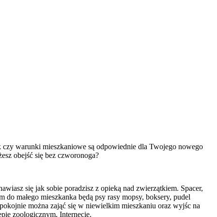
dnak czy warunki mieszkaniowe są odpowiednie dla Twojego nowego
ożesz obejść się bez czworonoga?
awiasz się jak sobie poradzisz z opieką nad zwierzątkiem. Spacer,
m do małego mieszkanka będą psy rasy mopsy, boksery, pudel
spokojnie można zająć się w niewielkim mieszkaniu oraz wyjśc na
epie zoologicznym, Internecie.