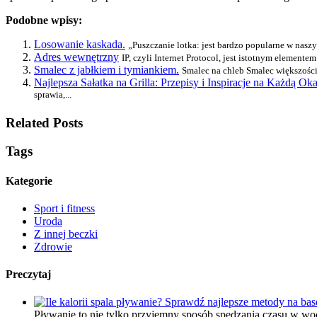
Podobne wpisy:
Losowanie kaskada.
„Puszczanie lotka: jest bardzo popularne w naszy
Adres wewnętrzny
IP, czyli Internet Protocol, jest istotnym elementem
Smalec z jabłkiem i tymiankiem.
Smalec na chleb Smalec większości 
Najlepsza Sałatka na Grilla: Przepisy i Inspiracje na Każdą Oka
sprawia,...
Related Posts
Tags
Kategorie
Sport i fitness
Uroda
Z innej beczki
Zdrowie
Preczytaj
Pływanie to nie tylko przyjemny sposób spędzania czasu w wo