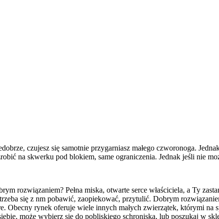
 Niedobrze, czujesz się samotnie przygarniasz małego czworonoga. Je
zrobić na skwerku pod blokiem, same ograniczenia. Jednak jeśli nie m
ym rozwiązaniem? Pełna miska, otwarte serce właściciela, a Ty zastan
trzeba się z nm pobawić, zaopiekować, przytulić. Dobrym rozwiązanie
e. Obecny rynek oferuje wiele innych małych zwierzątek, którymi na 
iebie, może wybierz się do pobliskiego schroniska, lub poszukaj w skl