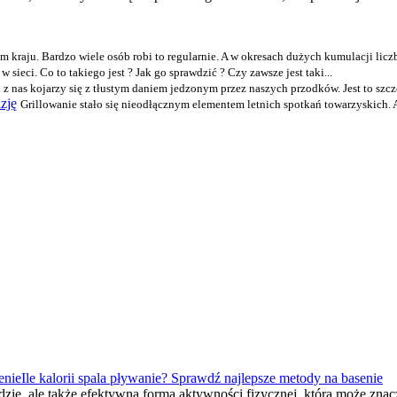
m kraju. Bardzo wiele osób robi to regularnie. A w okresach dużych kumulacji liczb
 w sieci. Co to takiego jest ? Jak go sprawdzić ? Czy zawsze jest taki...
z nas kojarzy się z tłustym daniem jedzonym przez naszych przodków. Jest to szcz
zję
Grillowanie stało się nieodłącznym elementem letnich spotkań towarzyskich. A
Ile kalorii spala pływanie? Sprawdź najlepsze metody na basenie
dzie, ale także efektywna forma aktywności fizycznej, która może zn