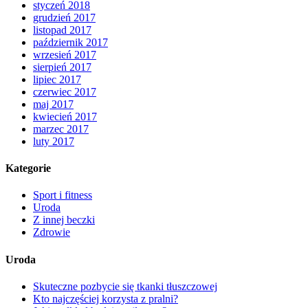
styczeń 2018
grudzień 2017
listopad 2017
październik 2017
wrzesień 2017
sierpień 2017
lipiec 2017
czerwiec 2017
maj 2017
kwiecień 2017
marzec 2017
luty 2017
Kategorie
Sport i fitness
Uroda
Z innej beczki
Zdrowie
Uroda
Skuteczne pozbycie się tkanki tłuszczowej
Kto najczęściej korzysta z pralni?