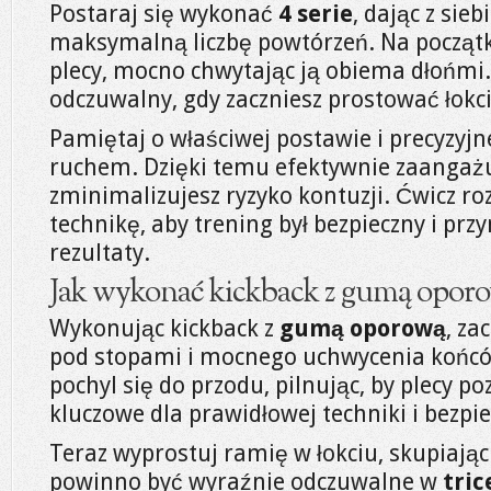
Postaraj się wykonać
4 serie
, dając z sieb
maksymalną liczbę powtórzeń. Na począt
plecy, mocno chwytając ją obiema dłońmi.
odczuwalny, gdy zaczniesz prostować łokci
Pamiętaj o właściwej postawie i precyzyj
ruchem. Dzięki temu efektywnie zaangażuj
zminimalizujesz ryzyko kontuzji. Ćwicz roz
technikę, aby trening był bezpieczny i prz
rezultaty.
Jak wykonać kickback z gumą opor
Wykonując kickback z
gumą oporową
, za
pod stopami i mocnego uchwycenia końcó
pochyl się do przodu, pilnując, by plecy po
kluczowe dla prawidłowej techniki i bezpi
Teraz wyprostuj ramię w łokciu, skupiając 
powinno być wyraźnie odczuwalne w
tric