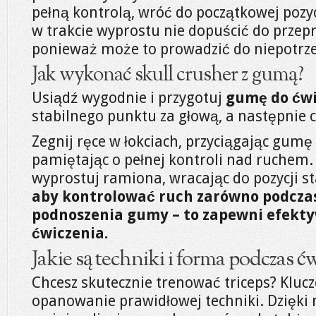
pełną kontrolą, wróć do początkowej pozyc
w trakcie wyprostu nie dopuścić do przep
ponieważ może to prowadzić do niepotrze
Jak wykonać skull crusher z gumą?
Usiądź wygodnie i przygotuj
gumę do ćw
stabilnego punktu za głową, a następnie
Zegnij ręce w łokciach, przyciągając gumę
pamiętając o pełnej kontroli nad ruchem.
wyprostuj ramiona, wracając do pozycji s
aby kontrolować ruch zarówno podczas 
podnoszenia gumy – to zapewni efekty
ćwiczenia.
Jakie są techniki i forma podczas ćw
Chcesz skutecznie trenować triceps? Kluc
opanowanie prawidłowej techniki. Dzięki n