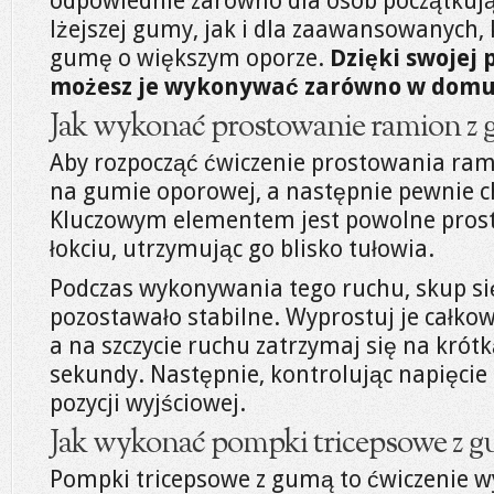
odpowiednie zarówno dla osób początkują
lżejszej gumy, jak i dla zaawansowanych,
gumę o większym oporze.
Dzięki swojej 
możesz je wykonywać zarówno w domu, j
Jak wykonać prostowanie ramion z
Aby rozpocząć ćwiczenie prostowania ram
na gumie oporowej, a następnie pewnie ch
Kluczowym elementem jest powolne pros
łokciu, utrzymując go blisko tułowia.
Podczas wykonywania tego ruchu, skup si
pozostawało stabilne. Wyprostuj je całkow
a na szczycie ruchu zatrzymaj się na krótk
sekundy. Następnie, kontrolując napięcie
pozycji wyjściowej.
Jak wykonać pompki tricepsowe z 
Pompki tricepsowe z gumą to ćwiczenie 