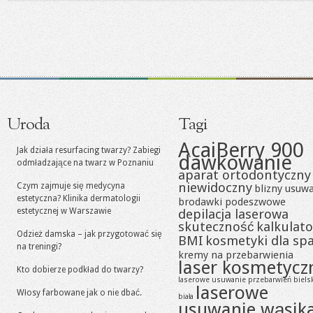
Uroda
Tagi
AcaiBerry 900
Jak działa resurfacing twarzy? Zabiegi
dawkowanie
odmładzające na twarz w Poznaniu
aparat ortodontyczny
niewidoczny
Czym zajmuje się medycyna
blizny usuw
estetyczna? Klinika dermatologii
brodawki podeszwowe
estetycznej w Warszawie
depilacja laserowa
skuteczność
kalkulato
Odzież damska – jak przygotować się
BMI
kosmetyki dla sp
na treningi?
kremy na przebarwienia
laser kosmetycz
Kto dobierze podkład do twarzy?
laserowe usuwanie przebarwień biels
laserowe
Włosy farbowane jak o nie dbać.
biała
usuwanie wąsik