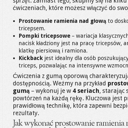
sprzęt. Zamiast tego, skupmy się na kilku
ćwiczeniach, które możesz włączyć do swoj
Prostowanie ramienia nad głową
to dosk
tricepsem.
Pompki tricepsowe
– wariacja klasycznyc
nacisk kładziony jest na pracę tricepsów, 
klatkę piersiową i ramiona.
Kickback
jest idealny dla osób poszukując
triceps, pozwalając na intensywne wzmocni
Ćwiczenia z gumą oporową charakteryzują 
dostępnością. Weźmy na przykład
prosto
gumą
– wykonuj je w
4 seriach
, starając
powtórzeń na każdą rękę. Kluczowa jest p
prawidłową technikę, która zapewni bezp
rezultaty.
Jak wykonać prostowanie ramienia n