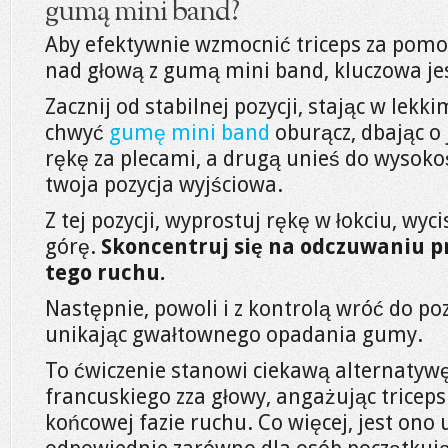
gumą mini band?
Aby efektywnie wzmocnić triceps za pom
nad głową z gumą mini band, kluczowa je
Zacznij od stabilnej pozycji, stając w lek
chwyć
gumę mini band
oburącz, dbając o 
rękę za plecami, a drugą unieś do wysokoś
twoja pozycja wyjściowa.
Z tej pozycji, wyprostuj rękę w łokciu, w
górę.
Skoncentruj się na odczuwaniu p
tego ruchu.
Następnie, powoli i z kontrolą wróć do poz
unikając gwałtownego opadania gumy.
To ćwiczenie stanowi ciekawą alternatywę
francuskiego zza głowy, angażując tricep
końcowej fazie ruchu. Co więcej, jest ono