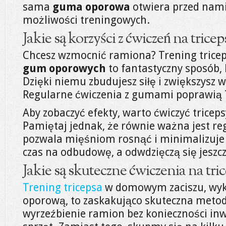
sama
guma oporowa
otwiera przed nami
możliwości treningowych.
Jakie są korzyści z ćwiczeń na trice
Chcesz wzmocnić ramiona? Trening trice
gum oporowych
to fantastyczny sposób, 
Dzięki niemu zbudujesz siłę i zwiększysz 
Regularne ćwiczenia z gumami poprawią
Aby zobaczyć efekty, warto ćwiczyć tricep
Pamiętaj jednak, że równie ważna jest r
pozwala mięśniom rosnąć i minimalizuje r
czas na odbudowę, a odwdzięczą się jeszc
Jakie są skuteczne ćwiczenia na tri
Trening tricepsa
w domowym zaciszu, wyk
oporową, to zaskakująco skuteczna meto
wyrzeźbienie ramion bez konieczności in