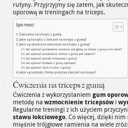
rutyny. Przyjrzyjmy się zatem, jak skute
oporową w treningach na triceps.
Spis treści
Ćwiczenia na triceps z gumą
Jakie są korzyści z ćwiczeń na triceps z gumą?
Jakie są skuteczne ćwiczenia na triceps z gumą?
Jak wykonać prostowanie ramienia nad głową na triceps z gumą mini band?
Jak wykonać prostowanie ramion z gumą pod stopami?
Jak wykonać pompki tricepsowe z gumą?
Jak wykonać kickback z gumą oporową?
Jak wykonać skull crusher z gumą?
Jakie są techniki i forma podczas ćwiczeń na triceps?
Ćwiczenia na triceps z gumą
Ćwiczenia z wykorzystaniem
gum oporo
metodę na
wzmocnienie tricepsów
i
wy
Regularne treningi z ich użyciem przyczyn
stawu łokciowego
. Co więcej, dzięki n
mięśnie trójgłowe ramienia na wiele zró