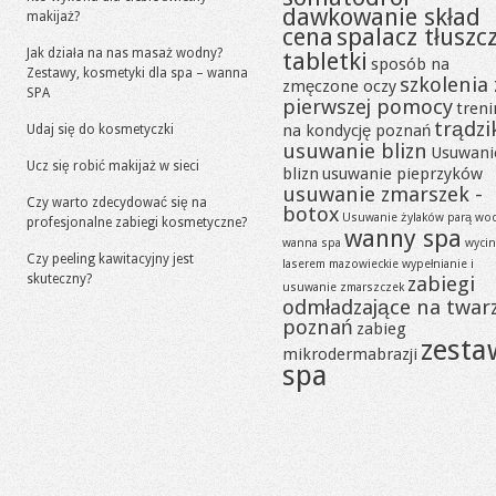
dawkowanie skład
makijaż?
cena
spalacz tłuszc
Jak działa na nas masaż wodny?
tabletki
sposób na
Zestawy, kosmetyki dla spa – wanna
szkolenia 
zmęczone oczy
SPA
pierwszej pomocy
tren
trądzi
na kondycję poznań
Udaj się do kosmetyczki
usuwanie blizn
Usuwani
Ucz się robić makijaż w sieci
blizn
usuwanie pieprzyków
usuwanie zmarszek -
Czy warto zdecydować się na
botox
Usuwanie żylaków parą wo
profesjonalne zabiegi kosmetyczne?
wanny spa
wanna spa
wycin
Czy peeling kawitacyjny jest
laserem mazowieckie
wypełnianie i
skuteczny?
zabiegi
usuwanie zmarszczek
odmładzające na twar
poznań
zabieg
zesta
mikrodermabrazji
spa