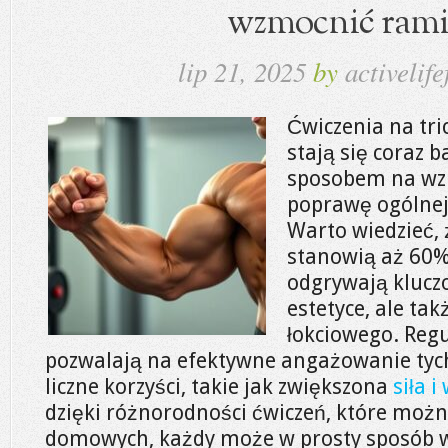
wzmocnić rami
lip 21, 2025
by
activelife
Ćwiczenia na tr
stają się coraz 
sposobem na wz
poprawę ogólnej 
Warto wiedzieć, ż
stanowią aż 60%
odgrywają kluczo
estetyce, ale tak
łokciowego. Reg
pozwalają na efektywne angażowanie tych
liczne korzyści, takie jak zwiększona
siła 
dzięki różnorodności ćwiczeń, które mo
domowych, każdy może w prosty sposób w