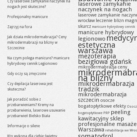
Czy laserowe zamykanie naczynek na
laserowe zamykanie
nogach jest skuteczne?
naczynek na nogach
laserowe zamykanie naczyn
Profesjonalny manicure
wrocław
leczenie blizn
magn
skurcz
Zajrzyj na fora
manicure hybrydowy cennik
manicure hybrydowy
medycy
Jak działa mikrodermabrazja? Ceny
legionowo
mikrodermabrazji na blizny w
estetyczna
Szczecinie
warszawa
mezoterapia
Na czym polega manicure? manicure
bezigłowa gdańsk
hybrydowy cennik Legionowo
mikrodermabrazja ceny
mikrodermabr
Gdy oczy są zmęczone
na blizny
mikrodermabrazja
Czy depilacja laserowa jest
tradzik
skuteczna?
mikrodermabrazja
szczecin
Jak poradzić sobie z
osocze
przebarwieniami? Kremy na
bogatopłytkowe efekty
Osocz
przebarwienia, laserowe usuwanie
peeling
bogatopłytkowe PRP
przebarwień Bielsko Biała
kawitacyjny sklep
profesjonalne masaże
Informacje o silene
Warszawa
rehabilitacja we Wro
somatodrol
Kto wykona dla ciebie świetny