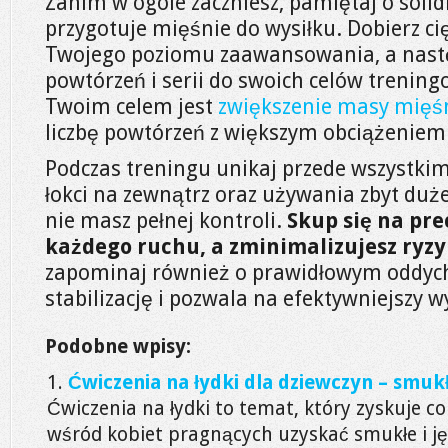
Zanim w ogóle zaczniesz, pamiętaj o solid
przygotuje mięśnie do wysiłku. Dobierz c
Twojego poziomu zaawansowania, a nastę
powtórzeń i serii do swoich celów trening
Twoim celem jest
zwiększenie masy mięś
liczbę powtórzeń z większym obciążeniem
Podczas treningu unikaj przede wszystkim 
łokci na zewnątrz oraz używania zbyt duż
nie masz pełnej kontroli.
Skup się na p
każdego ruchu, a zminimalizujesz ryzy
zapominaj również o prawidłowym oddyc
stabilizację i pozwala na efektywniejszy wy
Podobne wpisy:
Ćwiczenia na łydki dla dziewczyn – smukł
Ćwiczenia na łydki to temat, który zyskuje 
wśród kobiet pragnących uzyskać smukłe i ję