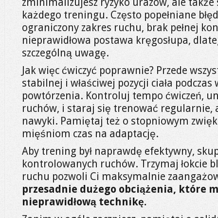
zminimalizujesz ryzyko urazów, ale także
każdego treningu. Często popełniane błęd
ograniczony zakres ruchu, brak pełnej kon
nieprawidłowa postawa kręgosłupa, dlate
szczególną uwagę.
Jak więc ćwiczyć poprawnie? Przede wszys
stabilnej i właściwej pozycji ciała podcz
powtórzenia. Kontroluj tempo ćwiczeń, u
ruchów, i staraj się trenować regularnie,
nawyki. Pamiętaj też o stopniowym zwięk
mięśniom czas na adaptację.
Aby trening był naprawdę efektywny, sku
kontrolowanych ruchów. Trzymaj łokcie bli
ruchu pozwoli Ci maksymalnie zaangażow
przesadnie dużego obciążenia, które 
nieprawidłową technikę.