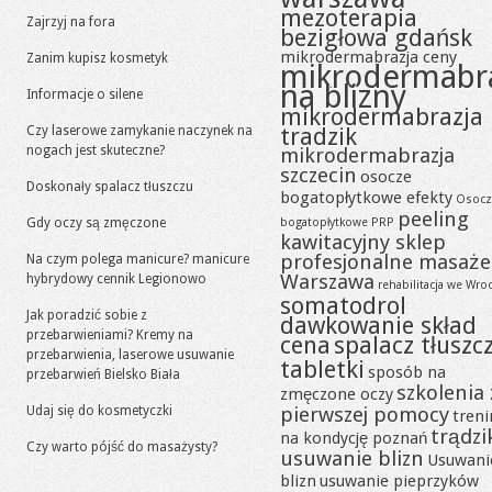
mezoterapia
Zajrzyj na fora
bezigłowa gdańsk
mikrodermabrazja ceny
Zanim kupisz kosmetyk
mikrodermabr
na blizny
Informacje o silene
mikrodermabrazja
tradzik
Czy laserowe zamykanie naczynek na
nogach jest skuteczne?
mikrodermabrazja
szczecin
osocze
Doskonały spalacz tłuszczu
bogatopłytkowe efekty
Osocz
peeling
Gdy oczy są zmęczone
bogatopłytkowe PRP
kawitacyjny sklep
profesjonalne masaże
Na czym polega manicure? manicure
Warszawa
hybrydowy cennik Legionowo
rehabilitacja we Wro
somatodrol
Jak poradzić sobie z
dawkowanie skład
przebarwieniami? Kremy na
cena
spalacz tłuszc
przebarwienia, laserowe usuwanie
tabletki
sposób na
przebarwień Bielsko Biała
szkolenia 
zmęczone oczy
pierwszej pomocy
Udaj się do kosmetyczki
tren
trądzi
na kondycję poznań
Czy warto pójść do masażysty?
usuwanie blizn
Usuwani
blizn
usuwanie pieprzyków