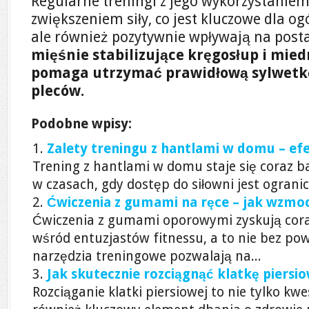
Regularne treningi z jego wykorzystaniem
zwiększeniem siły, co jest kluczowe dla og
ale również pozytywnie wpływają na pos
mięśnie stabilizujące kręgosłup i mied
pomaga utrzymać prawidłową sylwetkę
pleców.
Podobne wpisy:
Zalety treningu z hantlami w domu – ef
Trening z hantlami w domu staje się coraz b
w czasach, gdy dostęp do siłowni jest ogranicz
Ćwiczenia z gumami na ręce – jak wzmoc
Ćwiczenia z gumami oporowymi zyskują cor
wśród entuzjastów fitnessu, a to nie bez p
narzędzia treningowe pozwalają na...
Jak skutecznie rozciągnąć klatkę piersi
Rozciąganie klatki piersiowej to nie tylko kwe