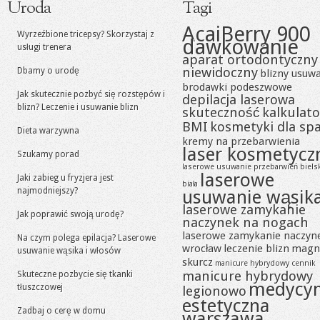
Uroda
Tagi
AcaiBerry 900
Wyrzeźbione tricepsy? Skorzystaj z
dawkowanie
usługi trenera
aparat ortodontyczny
niewidoczny
Dbamy o urodę
blizny usuw
brodawki podeszwowe
Jak skutecznie pozbyć się rozstępów i
depilacja laserowa
blizn? Leczenie i usuwanie blizn
skuteczność
kalkulato
BMI
kosmetyki dla sp
Dieta warzywna
kremy na przebarwienia
laser kosmetycz
Szukamy porad
laserowe usuwanie przebarwień biels
laserowe
Jaki zabieg u fryzjera jest
biała
najmodniejszy?
usuwanie wąsik
laserowe zamykanie
Jak poprawić swoją urodę?
naczynek na nogach
laserowe zamykanie naczyn
Na czym polega epilacja? Laserowe
wrocław
leczenie blizn
magn
usuwanie wąsika i włosów
skurcz
manicure hybrydowy cennik
manicure hybrydowy
Skuteczne pozbycie się tkanki
medycy
tłuszczowej
legionowo
estetyczna
Zadbaj o cerę w domu
warszawa