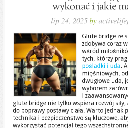
wykonać i jakie ma
lip 24, 2025
by
activelife
Glute bridge ze 
zdobywa coraz w
wśród miłośników
tych, którzy pr
pośladki i uda
. 
mięśniowych, od
dwugłowe uda, j
wyborem zarówno
i zaawansowanyc
glute bridge nie tylko wspiera rozwój siły,
do poprawy postawy ciała. Warto jednak 
technika i bezpieczeństwo są kluczowe, 
wykorzystać potencjał tego wszechstronn