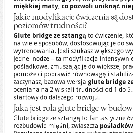
miękkiej maty, co pozwoli uniknąć ni
Jakie modyfikacje ćwiczenia są do
poziomów trudności?
Glute bridge ze sztangą
to ćwiczenie, 
na wiele sposobów, dostosowując je do s
wytrenowania. Jeśli szukasz większego wy
jednej nodze – ta modyfikacja intensywni
pośladkowe, zmuszając je do większej prac
pomoże ci poprawić równowagę i stabilizac
zaczynasz, bazowa wersja
glute bridge z
oceniana na 2 w skali trudności od 1 do 5
startowy do dalszego rozwoju.
Jaka jest rola glute bridge w budo
Glute bridge ze sztangą to fantastyczne ćwi
rozbudowie mięśni, zwłaszcza
pośladków 