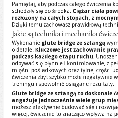
Pamiętaj, aby podczas całego ćwiczenia kol
schodziły się do środka.
Ciężar ciała po
rozłożony na całych stopach, z mocnym
Dzięki temu zachowasz prawidłową technik
Jakie są technika i mechanika ćwicz
Wykonanie
glute bridge ze sztangą
wyma
o detale.
Kluczowe jest zachowanie pra
podczas każdego etapu ruchu.
Unoszeni
odbywać się płynnie i kontrolowanie, z
mięśni pośladkowych oraz tylnej części 
ćwiczenia zbyt szybko może negatywnie 
treningu i spowolnić osiągane rezultaty.
Glute bridge ze sztangą to doskonałe ć
angażuje jednocześnie wiele grup mię
możesz efektywnie budować siłę i rozwij
więcej, ćwiczenie to znacząco wpływa na po