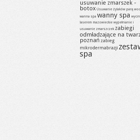
usuwanie zmarszek -
botox
Usuwanie żylaków parą wo
wanny spa
wanna spa
wycin
laserem mazowieckie
wypełnianie i
zabiegi
usuwanie zmarszczek
odmładzające na twar
poznań
zabieg
zesta
mikrodermabrazji
spa