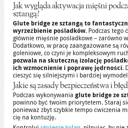
Jak wygląda aktywacja mięśni podcza
sztangą?
Glute bridge ze sztangą to fantastycz
wyrzeźbienie pośladków.
Podczas tego 
głównie mięśnie pośladkowe – zarówno wiel
Dodatkowo, w pracę zaangażowane są ró
goleniowe, co czyni je kompleksowym ru
pozwala na skuteczną izolację pośladk
ich wzmocnienie i poprawę jędrności.
D
cieszyć się silniejszymi i bardziej wymo
Jakie są zasady bezpieczeństwa i błę
Podczas wykonywania
glute bridge ze s
powinno być twoim priorytetem. Staraj si
ponieważ zbyt szybkie tempo ćwiczenia m
cię na kontuzję.
Kontroluj
ułożenie kolan
, pilnując, by nie 