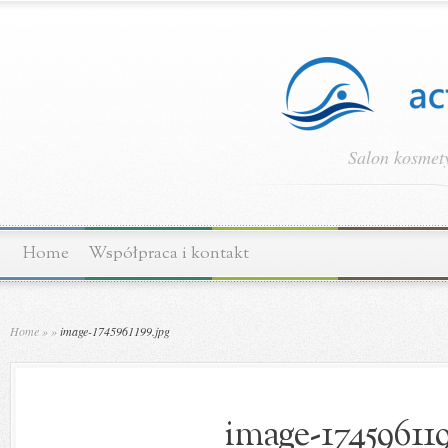
Salon kosmety
Home
Współpraca i kontakt
Home
»
»
image-1745961199.jpg
image-174596119