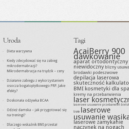
Uroda
Tagi
AcaiBerry 900
Dieta warzywna
dawkowanie
aparat ortodontyczny
Kiedy zdecydować się na zabieg
niewidoczny
mikrodermabrazji?
blizny usuw
Mikrodermabrazja na trądzik – ceny
brodawki podeszwowe
depilacja laserowa
Działanie zabiegu z wykorzystaniem
skuteczność
kalkulato
osocza bogatopłytkowego PRP. Jakie
BMI
kosmetyki dla sp
efekty?
kremy na przebarwienia
laser kosmetycz
Doskonała odżywka BCAA
laserowe usuwanie przebarwień biels
laserowe
Odzież damska – jak przygotować się
biała
usuwanie wąsik
na treningi?
laserowe zamykanie
Dlaczego wskaźnik BMI przestał
naczynek na nogach