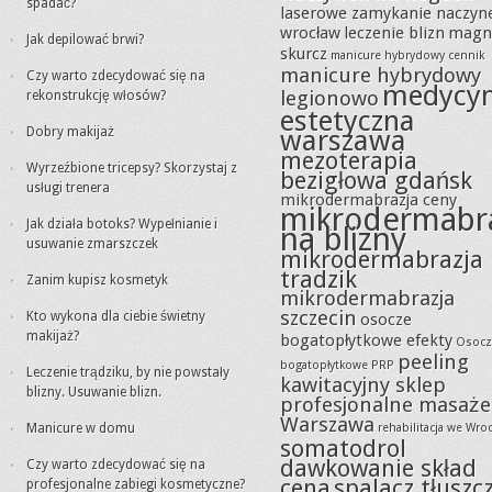
spadać?
laserowe zamykanie naczyn
wrocław
leczenie blizn
magn
Jak depilować brwi?
skurcz
manicure hybrydowy cennik
manicure hybrydowy
Czy warto zdecydować się na
medycy
legionowo
rekonstrukcję włosów?
estetyczna
Dobry makijaż
warszawa
mezoterapia
Wyrzeźbione tricepsy? Skorzystaj z
bezigłowa gdańsk
usługi trenera
mikrodermabrazja ceny
mikrodermabr
Jak działa botoks? Wypełnianie i
na blizny
usuwanie zmarszczek
mikrodermabrazja
tradzik
Zanim kupisz kosmetyk
mikrodermabrazja
szczecin
Kto wykona dla ciebie świetny
osocze
makijaż?
bogatopłytkowe efekty
Osocz
peeling
bogatopłytkowe PRP
Leczenie trądziku, by nie powstały
kawitacyjny sklep
blizny. Usuwanie blizn.
profesjonalne masaże
Warszawa
Manicure w domu
rehabilitacja we Wro
somatodrol
dawkowanie skład
Czy warto zdecydować się na
cena
spalacz tłuszc
profesjonalne zabiegi kosmetyczne?