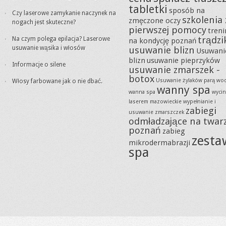
tabletki
sposób na
Czy laserowe zamykanie naczynek na
szkolenia 
zmęczone oczy
nogach jest skuteczne?
pierwszej pomocy
tren
trądzi
Na czym polega epilacja? Laserowe
na kondycję poznań
usuwanie wąsika i włosów
usuwanie blizn
Usuwani
blizn
usuwanie pieprzyków
Informacje o silene
usuwanie zmarszek -
botox
Usuwanie żylaków parą wo
Włosy farbowane jak o nie dbać.
wanny spa
wanna spa
wycin
laserem mazowieckie
wypełnianie i
zabiegi
usuwanie zmarszczek
odmładzające na twar
poznań
zabieg
zesta
mikrodermabrazji
spa