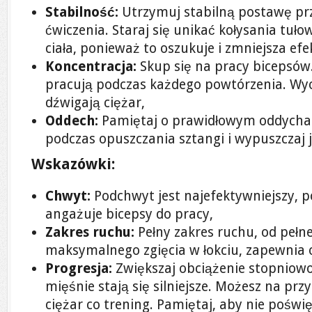
Stabilność:
Utrzymuj stabilną postawę prz
ćwiczenia. Staraj się unikać kołysania tuło
ciała, ponieważ to oszukuje i zmniejsza ef
Koncentracja:
Skup się na pracy bicepsów.
pracują podczas każdego powtórzenia. Wyo
dźwigają ciężar,
Oddech:
Pamiętaj o prawidłowym oddychan
podczas opuszczania sztangi i wypuszczaj 
Wskazówki:
Chwyt:
Podchwyt jest najefektywniejszy,
angażuje bicepsy do pracy,
Zakres ruchu:
Pełny zakres ruchu, od peł
maksymalnego zgięcia w łokciu, zapewnia 
Progresja:
Zwiększaj obciążenie stopniowo
mięśnie stają się silniejsze. Możesz na prz
ciężar co trening. Pamiętaj, aby nie poświę