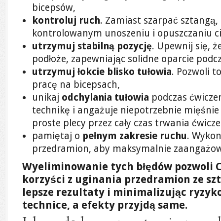
bicepsów,
kontroluj ruch
. Zamiast szarpać sztangą,
kontrolowanym unoszeniu i opuszczaniu c
utrzymuj stabilną pozycję
. Upewnij się, 
podłoże, zapewniając solidne oparcie podcz
utrzymuj łokcie blisko tułowia
. Pozwoli t
pracę na bicepsach,
unikaj
odchylania tułowia
podczas ćwiczen
technikę i angażuje niepotrzebnie mięśnie
proste plecy przez cały czas trwania ćwicze
pamiętaj o
pełnym zakresie ruchu
. Wykon
przedramion, aby maksymalnie zaangażow
Wyeliminowanie tych błędów pozwoli 
korzyści z uginania przedramion ze sz
lepsze rezultaty i minimalizując ryzyk
technice, a efekty przyjdą same.