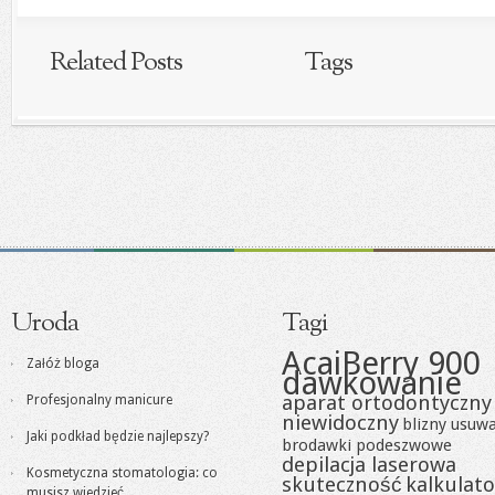
Related Posts
Tags
Uroda
Tagi
AcaiBerry 900
Załóż bloga
dawkowanie
aparat ortodontyczny
Profesjonalny manicure
niewidoczny
blizny usuw
Jaki podkład będzie najlepszy?
brodawki podeszwowe
depilacja laserowa
Kosmetyczna stomatologia: co
skuteczność
kalkulato
musisz wiedzieć