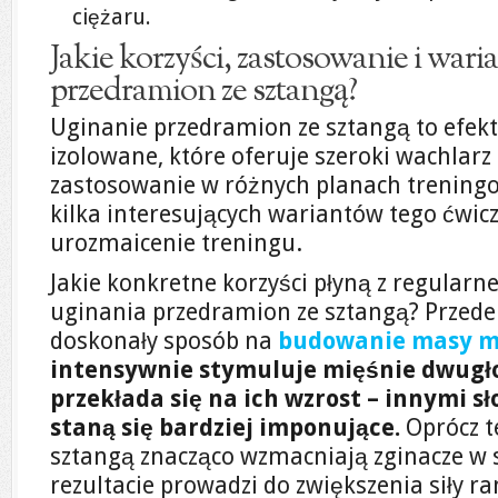
ciężaru.
Jakie korzyści, zastosowanie i war
przedramion ze sztangą?
Uginanie przedramion ze sztangą to efek
izolowane, które oferuje szeroki wachlarz 
zastosowanie w różnych planach treningow
kilka interesujących wariantów tego ćwic
urozmaicenie treningu.
Jakie konkretne korzyści płyną z regular
uginania przedramion ze sztangą? Przede 
doskonały sposób na
budowanie masy m
intensywnie stymuluje mięśnie dwugł
przekłada się na ich wzrost – innymi sł
staną się bardziej imponujące.
Oprócz t
sztangą znacząco wzmacniają zginacze w 
rezultacie prowadzi do zwiększenia siły r