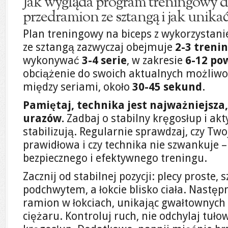
Jak wygląda program treningowy d
przedramion ze sztangą i jak unikać
Plan treningowy na biceps z wykorzystan
ze sztangą zazwyczaj obejmuje
2-3 treni
wykonywać
3-4 serie
, w zakresie
6-12 po
obciążenie do swoich aktualnych możliwo
między seriami, około
30-45 sekund
.
Pamiętaj, technika jest najważniejsza,
urazów.
Zadbaj o stabilny kręgosłup i akt
stabilizują. Regularnie sprawdzaj, czy Tw
prawidłowa i czy technika nie szwankuje 
bezpiecznego i efektywnego treningu.
Zacznij od stabilnej pozycji: plecy proste
podchwytem, a łokcie blisko ciała. Następ
ramion w łokciach, unikając gwałtownych
ciężaru. Kontroluj ruch, nie odchylaj tuło