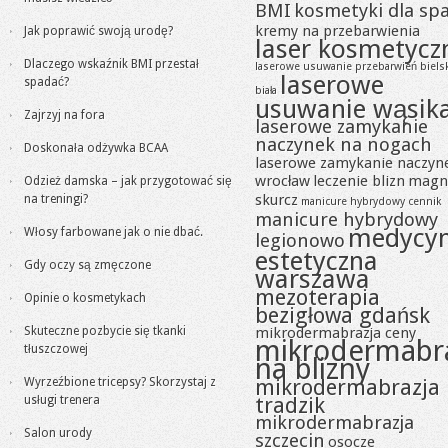
BMI
kosmetyki dla sp
kremy na przebarwienia
Jak poprawić swoją urodę?
laser kosmetycz
Dlaczego wskaźnik BMI przestał
laserowe usuwanie przebarwień biels
laserowe
spadać?
biała
usuwanie wąsik
Zajrzyj na fora
laserowe zamykanie
naczynek na nogach
Doskonała odżywka BCAA
laserowe zamykanie naczyn
wrocław
leczenie blizn
magn
Odzież damska – jak przygotować się
skurcz
na treningi?
manicure hybrydowy cennik
manicure hybrydowy
medycy
Włosy farbowane jak o nie dbać.
legionowo
estetyczna
Gdy oczy są zmęczone
warszawa
mezoterapia
Opinie o kosmetykach
bezigłowa gdańsk
Skuteczne pozbycie się tkanki
mikrodermabrazja ceny
mikrodermabr
tłuszczowej
na blizny
mikrodermabrazja
Wyrzeźbione tricepsy? Skorzystaj z
tradzik
usługi trenera
mikrodermabrazja
Salon urody
szczecin
osocze