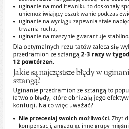
uginanie na modlitewniku to doskonały spo
uniemożliwiający oszukiwanie podczas ćwi
uginanie na wyciągu zapewnia stałe napięc
trwania ruchu,
uginanie na maszynie gwarantuje stabilnoś
Dla optymalnych rezultatów zaleca się w
przedramion ze sztangą
2-3 razy w tygo
12 powtórzeń
.
Jakie są najczęstsze błędy w ugina
sztangą?
Uginanie przedramion ze sztangą to popu
łatwo o błędy, które obniżają jego efekty
kontuzji. Na co więc uważać?
Nie przeceniaj swoich możliwości
. Zbyt 
kompensacji, angażując inne grupy mięśni