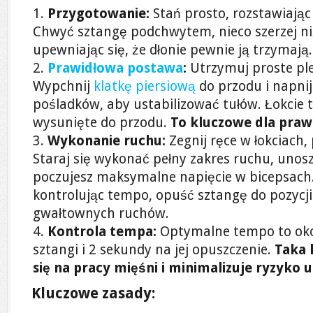
Przygotowanie:
Stań prosto, rozstawiając
Chwyć sztangę podchwytem, nieco szerzej ni
upewniając się, że dłonie pewnie ją trzymają.
Prawidłowa postawa
:
Utrzymuj proste plec
Wypchnij
klatkę piersiową
do przodu i napni
pośladków, aby ustabilizować tułów. Łokcie tr
wysunięte do przodu.
To kluczowe dla prawi
Wykonanie ruchu:
Zegnij ręce w łokciach,
Staraj się wykonać pełny zakres ruchu, unos
poczujesz maksymalne napięcie w bicepsach.
kontrolując tempo, opuść sztangę do pozycji
gwałtownych ruchów.
Kontrola tempa:
Optymalne tempo to okoł
sztangi i 2 sekundy na jej opuszczenie.
Taka 
się na pracy mięśni i minimalizuje ryzyko 
Kluczowe zasady: