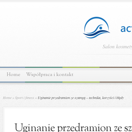
Salon kosmety
Home
Współpraca i kontakt
Home
»
Sport i fitness
»
Uginanie przedramion ze sztangą – technika, korzyści i błędy
Uginanie przedramion ze sz