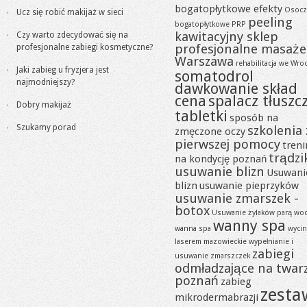
bogatopłytkowe efekty
Osocz
Ucz się robić makijaż w sieci
peeling
bogatopłytkowe PRP
kawitacyjny sklep
Czy warto zdecydować się na
profesjonalne masaże
profesjonalne zabiegi kosmetyczne?
Warszawa
rehabilitacja we Wro
Jaki zabieg u fryzjera jest
somatodrol
najmodniejszy?
dawkowanie skład
cena
spalacz tłuszc
Dobry makijaż
tabletki
sposób na
Szukamy porad
szkolenia 
zmęczone oczy
pierwszej pomocy
tren
trądzi
na kondycję poznań
usuwanie blizn
Usuwani
blizn
usuwanie pieprzyków
usuwanie zmarszek -
botox
Usuwanie żylaków parą wo
wanny spa
wanna spa
wycin
laserem mazowieckie
wypełnianie i
zabiegi
usuwanie zmarszczek
odmładzające na twar
poznań
zabieg
zesta
mikrodermabrazji