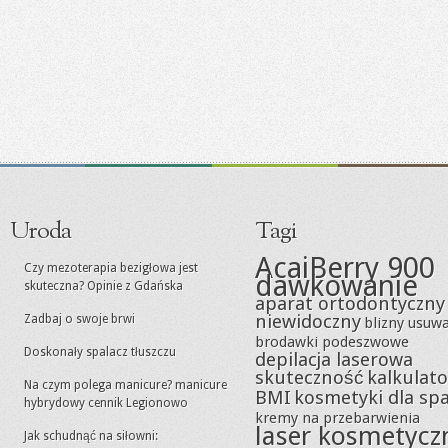
Uroda
Tagi
AcaiBerry 900
Czy mezoterapia bezigłowa jest
dawkowanie
skuteczna? Opinie z Gdańska
aparat ortodontyczny
niewidoczny
Zadbaj o swoje brwi
blizny usuw
brodawki podeszwowe
Doskonały spalacz tłuszczu
depilacja laserowa
skuteczność
kalkulato
Na czym polega manicure? manicure
BMI
kosmetyki dla sp
hybrydowy cennik Legionowo
kremy na przebarwienia
laser kosmetycz
Jak schudnąć na siłowni: