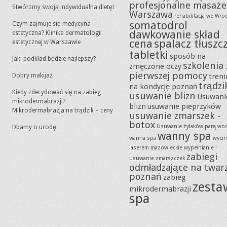
profesjonalne masaże
Stwórzmy swoją indywidualna dietę!
Warszawa
rehabilitacja we Wro
somatodrol
Czym zajmuje się medycyna
dawkowanie skład
estetyczna? Klinika dermatologii
cena
spalacz tłuszc
estetycznej w Warszawie
tabletki
sposób na
Jaki podkład będzie najlepszy?
szkolenia 
zmęczone oczy
pierwszej pomocy
Dobry makijaż
tren
trądzi
na kondycję poznań
Kiedy zdecydować się na zabieg
usuwanie blizn
Usuwani
mikrodermabrazji?
blizn
usuwanie pieprzyków
Mikrodermabrazja na trądzik – ceny
usuwanie zmarszek -
botox
Usuwanie żylaków parą wo
Dbamy o urodę
wanny spa
wanna spa
wycin
laserem mazowieckie
wypełnianie i
zabiegi
usuwanie zmarszczek
odmładzające na twar
poznań
zabieg
zesta
mikrodermabrazji
spa