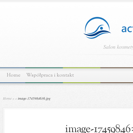
Salon kosmety
Home
Współpraca i kontakt
Home
»
»
image-1745984636.jpg
image-174598463