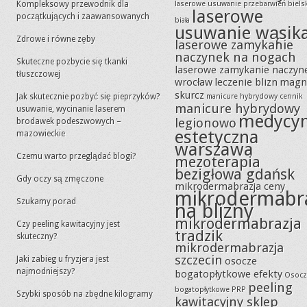
Kompleksowy przewodnik dla
laserowe usuwanie przebarwień biels
laserowe
początkujących i zaawansowanych
biała
usuwanie wąsik
Zdrowe i równe zęby
laserowe zamykanie
naczynek na nogach
Skuteczne pozbycie się tkanki
laserowe zamykanie naczyn
tłuszczowej
wrocław
leczenie blizn
magn
skurcz
Jak skutecznie pozbyć się pieprzyków?
manicure hybrydowy cennik
manicure hybrydowy
usuwanie, wycinanie laserem
medycy
legionowo
brodawek podeszwowych –
estetyczna
mazowieckie
warszawa
Czemu warto przeglądać blogi?
mezoterapia
bezigłowa gdańsk
Gdy oczy są zmęczone
mikrodermabrazja ceny
mikrodermabr
Szukamy porad
na blizny
mikrodermabrazja
Czy peeling kawitacyjny jest
tradzik
skuteczny?
mikrodermabrazja
szczecin
Jaki zabieg u fryzjera jest
osocze
najmodniejszy?
bogatopłytkowe efekty
Osocz
peeling
bogatopłytkowe PRP
Szybki sposób na zbędne kilogramy
kawitacyjny sklep