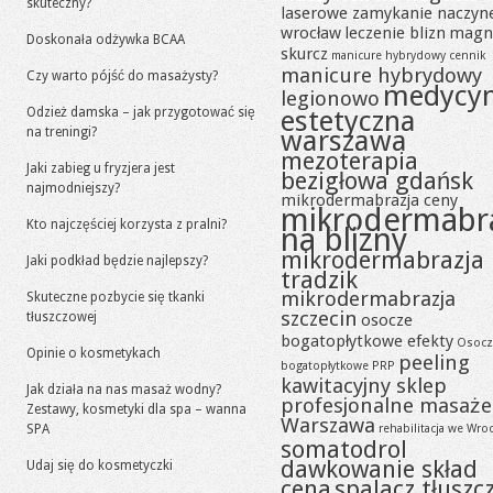
skuteczny?
laserowe zamykanie naczyn
wrocław
leczenie blizn
magn
Doskonała odżywka BCAA
skurcz
manicure hybrydowy cennik
manicure hybrydowy
Czy warto pójść do masażysty?
medycy
legionowo
Odzież damska – jak przygotować się
estetyczna
na treningi?
warszawa
mezoterapia
Jaki zabieg u fryzjera jest
bezigłowa gdańsk
najmodniejszy?
mikrodermabrazja ceny
mikrodermabr
Kto najczęściej korzysta z pralni?
na blizny
mikrodermabrazja
Jaki podkład będzie najlepszy?
tradzik
mikrodermabrazja
Skuteczne pozbycie się tkanki
szczecin
tłuszczowej
osocze
bogatopłytkowe efekty
Osocz
Opinie o kosmetykach
peeling
bogatopłytkowe PRP
kawitacyjny sklep
Jak działa na nas masaż wodny?
profesjonalne masaże
Zestawy, kosmetyki dla spa – wanna
Warszawa
SPA
rehabilitacja we Wro
somatodrol
dawkowanie skład
Udaj się do kosmetyczki
cena
spalacz tłuszc