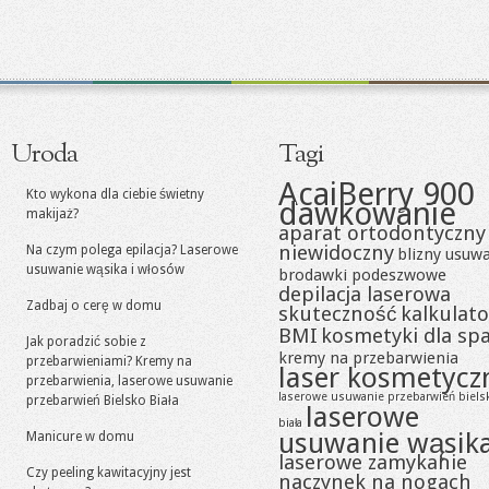
Uroda
Tagi
AcaiBerry 900
Kto wykona dla ciebie świetny
dawkowanie
makijaż?
aparat ortodontyczny
niewidoczny
Na czym polega epilacja? Laserowe
blizny usuw
usuwanie wąsika i włosów
brodawki podeszwowe
depilacja laserowa
Zadbaj o cerę w domu
skuteczność
kalkulato
BMI
kosmetyki dla sp
Jak poradzić sobie z
kremy na przebarwienia
przebarwieniami? Kremy na
laser kosmetycz
przebarwienia, laserowe usuwanie
laserowe usuwanie przebarwień biels
przebarwień Bielsko Biała
laserowe
biała
usuwanie wąsik
Manicure w domu
laserowe zamykanie
Czy peeling kawitacyjny jest
naczynek na nogach