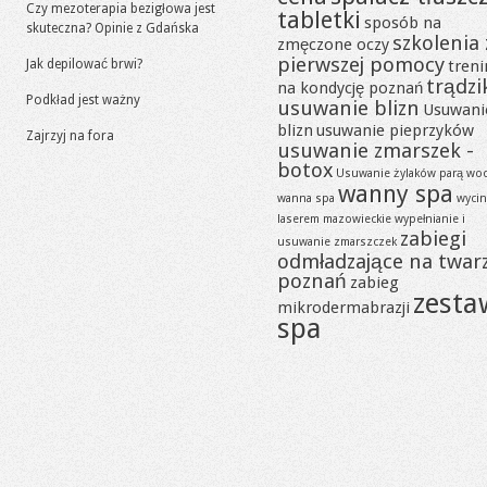
Czy mezoterapia bezigłowa jest
tabletki
sposób na
skuteczna? Opinie z Gdańska
szkolenia 
zmęczone oczy
pierwszej pomocy
Jak depilować brwi?
tren
trądzi
na kondycję poznań
Podkład jest ważny
usuwanie blizn
Usuwani
blizn
usuwanie pieprzyków
Zajrzyj na fora
usuwanie zmarszek -
botox
Usuwanie żylaków parą wo
wanny spa
wanna spa
wycin
laserem mazowieckie
wypełnianie i
zabiegi
usuwanie zmarszczek
odmładzające na twar
poznań
zabieg
zesta
mikrodermabrazji
spa