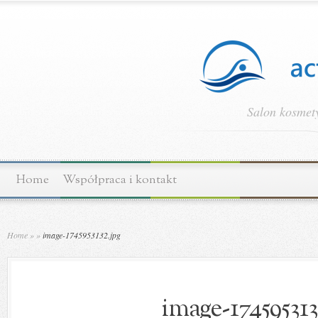
Salon kosmety
Home
Współpraca i kontakt
Home
»
»
image-1745953132.jpg
image-174595313