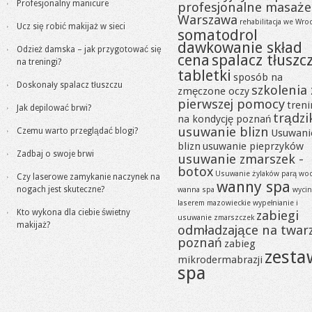
Profesjonalny manicure
profesjonalne masaże
Warszawa
rehabilitacja we Wro
Ucz się robić makijaż w sieci
somatodrol
dawkowanie skład
Odzież damska – jak przygotować się
cena
spalacz tłuszc
na treningi?
tabletki
sposób na
Doskonały spalacz tłuszczu
szkolenia 
zmęczone oczy
pierwszej pomocy
tren
Jak depilować brwi?
trądzi
na kondycję poznań
usuwanie blizn
Czemu warto przeglądać blogi?
Usuwani
blizn
usuwanie pieprzyków
Zadbaj o swoje brwi
usuwanie zmarszek -
botox
Usuwanie żylaków parą wo
Czy laserowe zamykanie naczynek na
wanny spa
nogach jest skuteczne?
wanna spa
wycin
laserem mazowieckie
wypełnianie i
Kto wykona dla ciebie świetny
zabiegi
usuwanie zmarszczek
makijaż?
odmładzające na twar
poznań
zabieg
zesta
mikrodermabrazji
spa