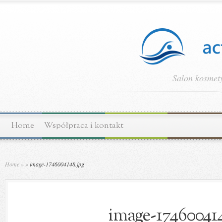
Salon kosmety
Home
Współpraca i kontakt
Home
»
»
image-1746004148.jpg
image-174600414