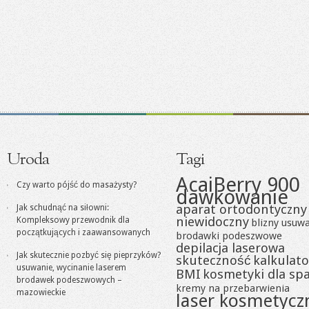
Uroda
Tagi
AcaiBerry 900
Czy warto pójść do masażysty?
dawkowanie
aparat ortodontyczny
Jak schudnąć na siłowni:
niewidoczny
Kompleksowy przewodnik dla
blizny usuw
początkujących i zaawansowanych
brodawki podeszwowe
depilacja laserowa
Jak skutecznie pozbyć się pieprzyków?
skuteczność
kalkulato
usuwanie, wycinanie laserem
BMI
kosmetyki dla sp
brodawek podeszwowych –
kremy na przebarwienia
mazowieckie
laser kosmetycz