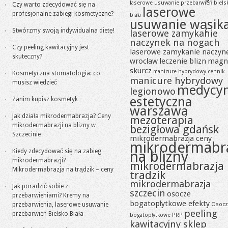
laserowe usuwanie przebarwień biels
Czy warto zdecydować się na
laserowe
profesjonalne zabiegi kosmetyczne?
biała
usuwanie wąsik
Stwórzmy swoją indywidualna dietę!
laserowe zamykanie
naczynek na nogach
Czy peeling kawitacyjny jest
laserowe zamykanie naczyn
skuteczny?
wrocław
leczenie blizn
magn
skurcz
manicure hybrydowy cennik
Kosmetyczna stomatologia: co
manicure hybrydowy
musisz wiedzieć
medycy
legionowo
estetyczna
Zanim kupisz kosmetyk
warszawa
Jak działa mikrodermabrazja? Ceny
mezoterapia
mikrodermabrazji na blizny w
bezigłowa gdańsk
Szczecinie
mikrodermabrazja ceny
mikrodermabr
Kiedy zdecydować się na zabieg
na blizny
mikrodermabrazji?
mikrodermabrazja
Mikrodermabrazja na trądzik – ceny
tradzik
mikrodermabrazja
Jak poradzić sobie z
szczecin
osocze
przebarwieniami? Kremy na
bogatopłytkowe efekty
przebarwienia, laserowe usuwanie
Osocz
peeling
przebarwień Bielsko Biała
bogatopłytkowe PRP
kawitacyjny sklep